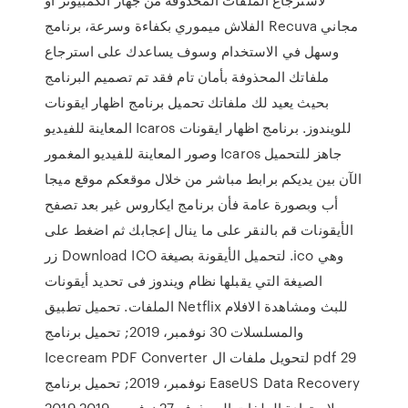
الفلاش ميموري بكفاءة وسرعة، برنامج Recuva مجاني
وسهل في الاستخدام وسوف يساعدك على استرجاع
ملفاتك المحذوفة بأمان تام فقد تم تصميم البرنامج
بحيث يعيد لك ملفاتك تحميل برنامج اظهار ايقونات
المعاينة للفيديو Icaros للويندوز. برنامج اظهار ايقونات
وصور المعاينة للفيديو المغمور Icaros جاهز للتحميل
الآن بين يديكم برابط مباشر من خلال موقعكم موقع ميجا
أب وبصورة عامة فأن برنامج ايكاروس غير بعد تصفح
الأيقونات قم بالنقر على ما ينال إعجابك ثم اضغط على
زر Download ICO لتحميل الأيقونة بصيغة .ico وهي
الصيغة التي يقبلها نظام ويندوز فى تحديد أيقونات
الملفات. تحميل تطبيق Netflix للبث ومشاهدة الافلام
والمسلسلات 30 نوفمبر، 2019; تحميل برنامج
Icecream PDF Converter لتحويل ملفات ال pdf 29
نوفمبر، 2019; تحميل برنامج EaseUS Data Recovery
2019 لاستعادة الملفات المحذوفه 27 نوفمبر، 2019