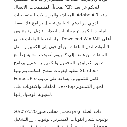
مجاناً. المتصفحات. الاتصال. P2P. التحكم عن بعد.
المحادثة والمراسلات. المتصفحات. Adobe AIR. بيئة
أدوبي أير لدعم التطبيق تحميل برنامج فك ضغط
الملفات للكمبيوتر مجانا اخر اصدار ، تنزيل برنامج وين
رار لضغط الملفات عربي ، Download WinRAR. أعلى
6 أدوات لنقل الملفات من أي فون إلى الكمبيوتر . نقل
الملفات من هاتف إلى كمبيوتر أصبحت شعبية جداً مع
ظهور تكنولوجيا المحمول والكمبيوتر. تحميل برنامج
تنظيم ايقونات سطح المكتب وترتيبها Stardock
Fences Pro كامل للكمبيوتر، يساعد على ترتيب
الملفات والايقونات على Desktop لجهاز الكمبيوتر
لسهولة الوصول إليها.
26/01/2020 تحميل مجاني صور png ذات الصلة.
يوتيوب شعار أيقونات الكمبيوتر ، يوتيوب ، زر التشغيل
الأسود, زاوية, أحادية اللون, حقوق الطبع والنشر png