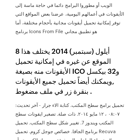
الويب أو مطوروا البرامج دائما في حاجة ماسة إلى
الأيقونات في أعمالهم اليومية، عرضنا بعض المواقع التي
توفر إمكانية تحميل أيقونات مجانية بأحجام مختلفة، أما
برنامج Icons From File هو تطبيق مجاني
8 أيلول (سبتمبر) 2014 يختلف هذا
الموقع عن غيره في إمكانية تحميل
الأيقونات منه بصيغة ICO و32 بيكسل
,ويمكنك أيضاً تحميل جميع الأيقونات
بنقرة زر في ملف مضغوط .
تحميل برامج سطح المكتب. كتابة الاء جرار - آخر تحديث:
٠٨:٠٧ ، ١٢ مايو ٢٠١٤. ذات صلة. تصغير ايقونات سطح
المكتب ويندوز 7. تغيير شكل سطح المكتب. تحميل
برنامج الجافا. خصائص جوجل كروم. تحميل Recuva
لاسترجاع الملفات المحذوفة من جهاز الكمبيوتر أو