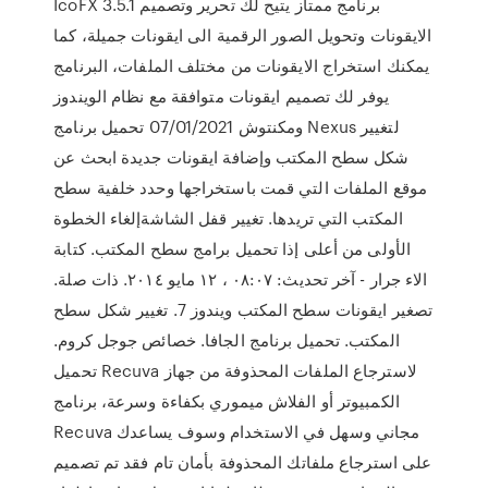
IcoFX 3.5.1 برنامج ممتاز يتيح لك تحرير وتصميم
الايقونات وتحويل الصور الرقمية الى ايقونات جميلة، كما
يمكنك استخراج الايقونات من مختلف الملفات، البرنامج
يوفر لك تصميم ايقونات متوافقة مع نظام الويندوز
ومكنتوش 07/01/2021 تحميل برنامج Nexus لتغيير
شكل سطح المكتب وإضافة ايقونات جديدة ابحث عن
موقع الملفات التي قمت باستخراجها وحدد خلفية سطح
المكتب التي تريدها. تغيير قفل الشاشةإلغاء الخطوة
الأولى من أعلى إذا تحميل برامج سطح المكتب. كتابة
الاء جرار - آخر تحديث: ٠٨:٠٧ ، ١٢ مايو ٢٠١٤. ذات صلة.
تصغير ايقونات سطح المكتب ويندوز 7. تغيير شكل سطح
المكتب. تحميل برنامج الجافا. خصائص جوجل كروم.
تحميل Recuva لاسترجاع الملفات المحذوفة من جهاز
الكمبيوتر أو الفلاش ميموري بكفاءة وسرعة، برنامج
Recuva مجاني وسهل في الاستخدام وسوف يساعدك
على استرجاع ملفاتك المحذوفة بأمان تام فقد تم تصميم