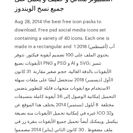
جميع نسخ الويندوز ​
Aug 28, 2014 the best free icon packs to
download. Free psd social media icons set
containing a variety of 40 icons. Each one is
made in a rectangular and 1 آب (أغسطس) 2018
يحتوي الملف على 100 تصميم أيقونة فيكتور. تتوفر
الأيقونات بصيغ PNG و PSD و AI و SVG; تتميز
الأيقونات بالدقة العالية. حجم صغير مقارنة 31 كانون
الأول (ديسمبر) 2018 ستحصل أيضًا على ملفات سهلة
الاستخدام مع ايقونات متجهات قابلة للتطوير يتضمن
التحميل إمكانية الوصول إلى 36 أيقونة كاملة بتنسيقات
مختلفة 8 أيلول (سبتمبر) 2014 يختلف هذا الموقع عن
غيره في إمكانية تحميل الأيقونات منه بصيغة ICO و32
بيكسل ,ويمكنك أيضاً تحميل جميع الأيقونات بنقرة زر في
ملف مضغوط . 30 كانون الثاني (يناير) 2014 مصمموا