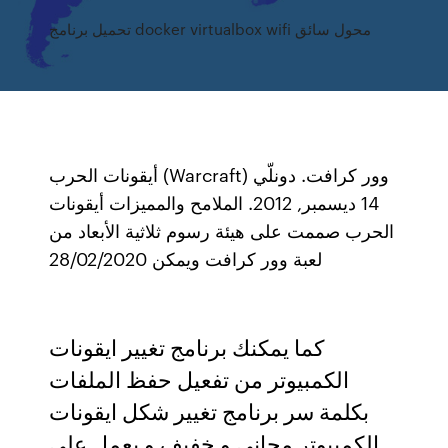
تحميل برنامج docker virtualbox wifi محول سائق
أيقونات الحرب (Warcraft) وور كرافت. دونلّي
14 ديسمبر, 2012. الملامح والمميزات أيقونات
الحرب صممت على هيئة رسوم ثلاثية الأبعاد من
لعبة وور كرافت ويمكن 28/02/2020
كما يمكنك برنامج تغيير ايقونات
الكمبيوتر من تفعيل حفظ الملفات
بكلمة سر برنامج تغيير شكل ايقونات
الكمبيوتر مجاني و خفيف و يعمل على