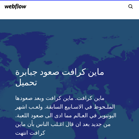
ماين كرافت صعود جبابرة
تحميل
ماين كرافت. ماين كرافت وبعد صعودها
الملـحوظ في الاسـابيع السابقة. ولعـب اشهر
اليوتيوبر في العـالم مما ادى الى صعود اللعبة.
من جديد بعد ان قال اغـلب الناس بأن ماين
كرافت انتهت