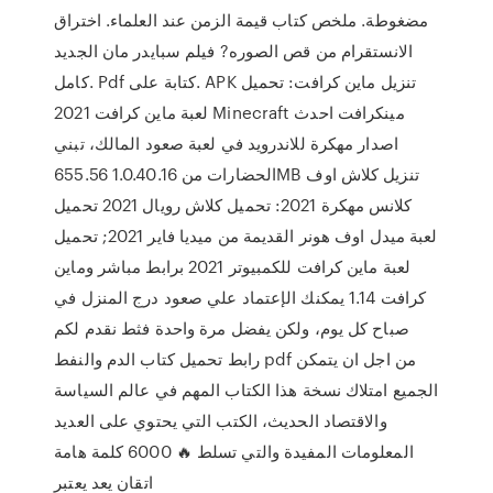
مضغوطة. ملخص كتاب قيمة الزمن عند العلماء. اختراق
الانستقرام من قص الصوره? فيلم سبايدر مان الجديد
كامل. Pdf كتابة على. APK تنزيل ماين كرافت: تحميل
لعبة ماين كرافت 2021 Minecraft مينكرافت احدث
اصدار مهكرة للاندرويد في لعبة صعود المالك، تبني
الحضارات من 1.0.40.16 655.56MB تنزيل كلاش اوف
كلانس مهكرة 2021: تحميل كلاش رويال 2021 تحميل
لعبة ميدل اوف هونر القديمة من ميديا فاير 2021; تحميل
لعبة ماين كرافت للكمبيوتر 2021 برابط مباشر وماين
كرافت 1.14 يمكنك الإعتماد علي صعود درج المنزل في
صباح كل يوم، ولكن يفضل مرة واحدة فثط نقدم لكم
رابط تحميل كتاب الدم والنفط pdf من اجل ان يتمكن
الجميع امتلاك نسخة هذا الكتاب المهم في عالم السياسة
والاقتصاد الحديث، الكتب التي يحتوي على العديد
المعلومات المفيدة والتي تسلط 🔥 6000 كلمة هامة
اتقان يعد يعتبر