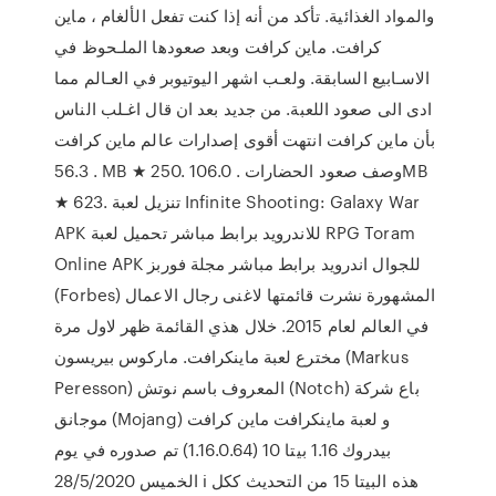
والمواد الغذائية. تأكد من أنه إذا كنت تفعل الألغام ، ماين
كرافت. ماين كرافت وبعد صعودها الملـحوظ في
الاسـابيع السابقة. ولعـب اشهر اليوتيوبر في العـالم مما
ادى الى صعود اللعبة. من جديد بعد ان قال اغـلب الناس
بأن ماين كرافت انتهت أقوى إصدارات عالم ماين كرافت
. 56.3 MB ★ 250. وصف صعود الحضارات . 106.0MB
★ 623. تنزيل لعبة Infinite Shooting: Galaxy War
APK للاندرويد برابط مباشر تحميل لعبة RPG Toram
Online APK للجوال اندرويد برابط مباشر مجلة فوربز
(Forbes) المشهورة نشرت قائمتها لاغنى رجال الاعمال
في العالم لعام 2015. خلال هذي القائمة ظهر لاول مرة
مخترع لعبة ماينكرافت. ماركوس بيريسون (Markus
Peresson) المعروف باسم نوتش (Notch) باع شركة
موجانق (Mojang) و لعبة ماينكرافت ماين كرافت
بيدروك 1.16 بيتا 10 (1.16.0.64) تم صدوره في يوم
الخميس 28/5/2020 ℹ هذه البيتا 15 من التحديث ككل