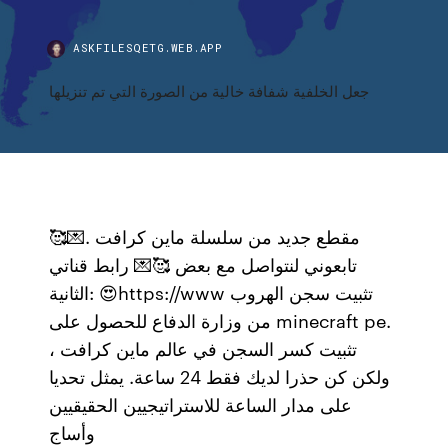
ASKFILESQETG.WEB.APP
جعل الخلفية شفافة خالية من الصورة التي تم تنزيلها
مقطع جديد من سلسلة ماين كرافت .💌🥰
تابعوني لنتواصل مع بعض 🥰💌 رابط قناتي
الثانية: 😍https://www تثبيت سجن الهروب
من وزارة الدفاع للحصول على minecraft pe.
تثبيت كسر السجن في عالم ماين كرافت ،
ولكن كن حذرا لديك فقط 24 ساعة. يمثل تحديا
على مدار الساعة للاستراتيجيين الحقيقيين
وأساج