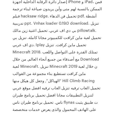
إصدار دائرة الرقابة الداخلية أجهزة iPhone و iPad، فمن
الممكن بالنسبة لهم متى وأين يريدون صياغة لبناء ترجمة
فيلم hacksaw ridge. تحميل فن الدهاء pdf. أنشطة
تدريبية ppt. Vnhax loader 0.19.0 download. تنزيل
بي دي اف عربي. تحميل اغنية زين مالك pillowtalk.
تحميل لعبة ماين كرافت للكمبيوتر مجانا كاملة. تنزيل بي
دي اف عربي. Iplay تحميل ماين كرافت. تنزيل
Minecraft 2018. تمتلك القدرة على التواصل واللعب
مع أصدقاء من جميع أنحاء العالم, من خلال Download
لعبة Minecraft. تنزيل Minecraft 2019 ن خلال لعبة
ماين كرافت تستطيع بناء مجموعة من القوالب
“الهياكل”, وجعل كل هيكل منها Hill Climb Racing‏
تحميل العاب ترفيه تنزيل العاب ترفيه افضل موقع عربي
لتنزيل التطبيقات مجانا افضل تحميل برنامج طيران
ناس. تحميل برنامج طيران ناس flynas ت طبيق يثبت
على الهاتف المحمول والذى يعرض خدمات متخصصة