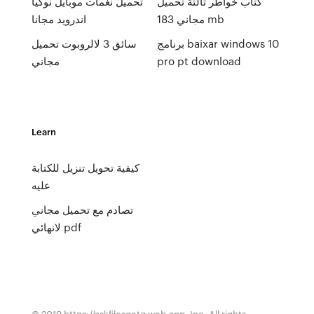
كتاب خواطر ثالثة تحميل
تحميل نغمات موبايل نوكيا
مجاني 183 mb
اندرويد مجانا
برنامج baixar windows 10
سائق 3 لالروبوت تحميل
pro pt download
مجاني
Learn
كيفية تحويل تنزيل للكتابة
عليه
تصادم مع تحميل مجاني
لانهائي pdf
© 2019 https://askfilesqetg.web.app, Inc. All rights