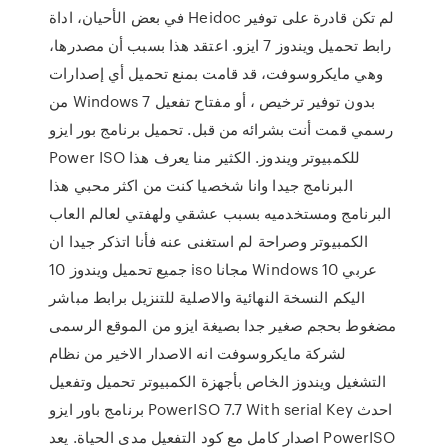
في بعض الأحيان، اداة Heidoc لم تكن قادرة على توفير
رابط تحميل ويندوز 7 ايزو. اعتقد هذا بسبب أن مصدرها،
وهي مايكروسوفت، قد قامت بمنع تحميل أي إصدارات
من Windows 7 بدون توفير ترخيص ، أو مفتاح تفعيل
رسمي قمت أنت بشرائه من قبل. تحميل برنامج بور ايزو
Power ISO للكمبيوتر ويندوز. الكثير منا يعرف هذا
البرنامج جيدا وانا شخصيا كنت من اكثر محبي هذا
البرنامج ومستخدميه بسبب عشقي ولهفتي لعالم العاب
الكمبيوتر وصراحة لم استغنى عنه فأنا اتذكر جيدا ان
جميع تحميل ويندوز 10 iso مجانا Windows 10 عربي
اليكم النسخة النهائية والاصلية للتنزيل برابط مباشر
مضغوط بحجم صغير جدا بصيغة ايزو من الموقع الرسمى
لشركة مايكروسوفت انه الاصدار الاخير من نظام
التشغيل ويندوز الخاص بأجهزة الكمبيوتر تحميل وتفعيل
برنامج باور ايزو PowerISO 7.7 With serial Key احدث
اصدار كامل مع كود التفعيل مدى الحياة. يعد PowerISO