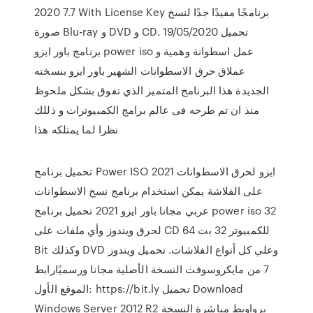
2020 7.7 With License Key برنامجًا مفيدًا جدًا لنسخ
صورة Blu-ray و DVD و CD. 19/05/2020 تحميل
برنامج باور ايزو power iso عمل اسطوانة وهمية و
عملاق حرق الاسطوانات الشهير باور ايزو بنسخته
الجديدة هذا البرنامج المتميز الذي تفوق بشكل ملحوظ
منذ ان تم طرحه فى عالم برامج الكمبيوترات و ذللك
نظرا لما يمتلكه هذا
تحميل برنامج Power ISO 2021 ايزو لحرق الاسطوانات
على الفلاشة يمكن استخدام برنامج نسخ الاسطوانات
عربي مجانا باور ايزو 2021 تحميل برنامج power iso 32
لحرق ويندوز وأي ملفات على CD للكمبيوتر 32 بت 64
Bit وكذلك DVD وعلي كل أنواع الفلاشات. تحميل ويندوز
7 من مايكروسوفت النسخة الأصلية مجانا ورسميًارابط
الموقع الأول: https://bit.ly تحميل Download
Windows Server 2012 R2 برواوبط مباشرة النسخة