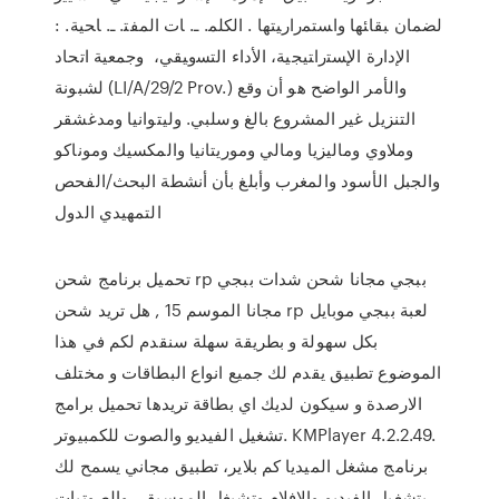
ﻟﻀﻤﺎﻥ ﺒﻘﺎﺌﻬﺎ ﻭﺍﺴﺘﻤﺭﺍﺭﻴﺘﻬﺎ . ﺍﻟﻜﻠﻤ. ـ. ﺎﺕ ﺍﻟﻤﻔﺘ. ـ. ﺎﺤﻴﺔ. :
ﺍﻹﺩﺍﺭﺓ ﺍﻹﺴﺘﺭﺍﺘﻴﺠﻴﺔ، ﺍﻷﺩﺍﺀ ﺍﻟﺘﺴﻭﻴﻘﻲ، وجمعية اتحاد
لشبونة (LI/A/29/2 Prov.) والأمر الواضح هو أن وقع
التنزيل غير المشروع بالغ وسلبي. وليتوانيا ومدغشقر
وملاوي وماليزيا ومالي وموريتانيا والمكسيك وموناكو
والجبل الأسود والمغرب وأبلغ بأن أنشطة البحث/الفحص
التمهيدي الدول
تحميل برنامج شحن rp ببجي مجانا شحن شدات ببجي
مجانا الموسم 15 , هل تريد شحن rp لعبة ببجي موبايل
بكل سهولة و بطريقة سهلة سنقدم لكم في هذا
الموضوع تطبيق يقدم لك جميع انواع البطاقات و مختلف
الارصدة و سيكون لديك اي بطاقة تريدها تحميل برامج
تشغيل الفيديو والصوت للكمبيوتر. KMPlayer 4.2.2.49.
برنامج مشغل الميديا كم بلاير، تطبيق مجاني يسمح لك
بتشغيل الفيديو والافلام وتشيغل الموسيقى والصوتيات