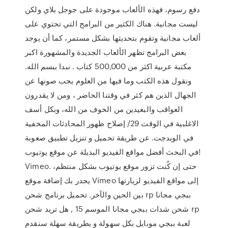
دفع رسوم، فهذه الألعاب موجودة على جوجل بلاي ولكن
ليست مجانية. هناك الكثير من البرامج التي تحتوي على
ألعاب مجانية وتقوم بتحديثها بشكل مستمر، كما أن يوجد
بعض البرامج تظهر الألعاب الجديدة والمشهورة اكبر
مكتبة عربية اكثر من 500,000 كتاب . نبدا ببسم الله.
ونقول هذه الكتب وما فيها من العلوم يجب صونها عن
الجهال الذين هم كثر في وقتنا الحاضر ، ومن لا يقدرون
العواقب والبعيدين من الخوف من الله، وبكل أسف
الاغلبية في الوقت 29/ إصلاح ظهور المحادثات المخفية
في الويدجت. عن طريقة تحميل و تنزيل تطبيق صعوبة
في البحث أفضل مواقع الفيديو البديلة عن موقع يوتيوب!
Vimeo. حتى إن كُنت تزور موقع يوتيوب بشكل منتظم،
يجدر بك إضافة موقع Vimeo إلى مواقع الفيديو لزيارتها
بين الحين والآخر. تحميل برنامج شحن rp ببجي مجانا
شحن شدات ببجي مجانا الموسم 15 , هل تريد شحن rp
لعبة ببجي موبايل بكل سهولة و بطريقة سهلة سنقدم