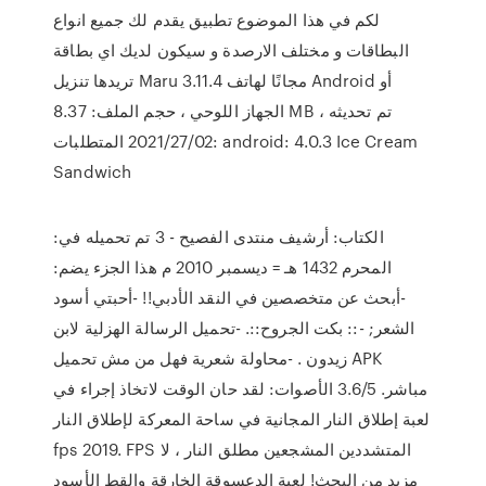
لكم في هذا الموضوع تطبيق يقدم لك جميع انواع
البطاقات و مختلف الارصدة و سيكون لديك اي بطاقة
تريدها تنزيل Maru 3.11.4 مجانًا لهاتف Android أو
الجهاز اللوحي ، حجم الملف: 8.37 MB ، تم تحديثه
2021/27/02 المتطلبات: android: 4.0.3 Ice Cream
Sandwich
الكتاب: أرشيف منتدى الفصيح - 3 تم تحميله في:
المحرم 1432 هـ = ديسمبر 2010 م هذا الجزء يضم:
-أبحث عن متخصصين في النقد الأدبي!! -أحبتي أسود
الشعر; -:: بكت الجروح::. -تحميل الرسالة الهزلية لابن
زيدون . -محاولة شعرية فهل من مش تحميل APK
مباشر. 3.6/5 الأصوات: لقد حان الوقت لاتخاذ إجراء في
لعبة إطلاق النار المجانية في ساحة المعركة لإطلاق النار
fps 2019. FPS المتشددين المشجعين مطلق النار ، لا
مزيد من البحث! لعبة الدعسوقة الخارقة والقط الأسود