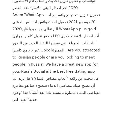
الواتساب و تفعيل تنزيل تحديث واتساب ادم الاسطورة
2020 اخر اصدار البني -الاسود ضد الحظر
Adam2WhatsApp تحميل, تنزيل, تحديث, واتساب, اد…
29 ديسمبر 2021 تحميل احدث واتس اب بلس الذهبي
البرتقالي من ميديا فاير2020 WhatsApp plus gold
الاصفر تنزيل كاميرا هواوي P9 أخر اصدار، لا تضيع ذكرى
اللحظات الجميلة التي تعيشها التقط العديد من الصور
عبر برنامج كاميرا Google‏‏ المميز. Are you attracted
to Russian people or are you looking to meet
people in Russia? We have a great new app for
you. Russia Social is the best free dating app
to هل تبحث عن رائعة "ألعاب مصاص الدماء"؟ هل تريد
أن تصبح صياد مصاصي الدماء صحيح؟ هنا هو مغامرة
مصاصي الدماء ممتازة بالنسبة لك! لقد أنشأنا هذا "وجوه
خفية" لعبة التي