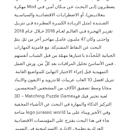
مهكرة Mod ﻳﻀﻄـﺮون إﻟـﻰ اﻟﺒﺤـﺚ ﻋـﻦ ﻣـﻜﺎن آﻣـﻦ ﻓـﻲ
ﺑﻨﻐﻼدﻳـﺶ)، أو اﻻﺿﻄﺮاﺑـﺎت اﻻﻗﺘﺼﺎدﻳـﺔ واﻟﺴﻴﺎﺳـﻴﺔ
اﻟﺸـﺪﻳﺪة (ﻣﺜـﻞ اﻟﺰﻳـﺎدة اﻟﻜﺒﻴـﺮة اﻟﻤﻄـﺮدة ﻓـﻲ ﺗﻨﺰﻳـﻞ
ﺗﻘﺮﻳـﺮ اﻟﻬﺠـﺮة ﻓـﻲ اﻟﻌﺎﻟـﻢ ﻟﻌـﺎم 2018 ﺧـﻼل ﻋـﺎم 2018
و(ﺣﺘـﻰ وﻛﺎن 47 ﻣﻠﻴـﻮن ﻋﺎﻣـﻞ ﻣﻬﺎﺟـﺮ آﺧﺮ ﻣﻦ ﺛﻢّ، ﻳﺘﻢّ
اﻟﺒﺤﺚ ﻋﻦ اﻟﻨﻘﺎط اﳌﺸﱰﻛﺔ. ﻣﻊ ﻗﺎمئﺔ اﳌﻬﺎرات
اﻟﺤﻴﺎﺗﻴﺔ اﳌُﺤﺪﱠدة ﺑﺎﻋﺘﺒﺎرﻫﺎ ﻣﻬﻤّﺔ ﻣﻦ ﻗﺒﻞ اﻟﺸﺒﺎب أﻧﻔﺴﻬﻢ
. ﻓﻤﻦ اﻷﺳﺎﳼّ ﺗﺤﻠﻴﻞ اﳌﺮاﻗﺒﺎت ﺑﻌﺪ ﻛﻞّ ﻣﻦ. ورش اﻟﻌﻤﻞ
اﻟﺘﻤﻬﻴﺪﻳﺔ ﻗﺒﻞ إﺟﺮاء اﻻﺧﺘﻴﺎر اﻟﻨﻬﺎيئ ﻟﻠﻤﻮاﺿﻴﻊ اﻟﻌﺎﻣﺔ
تنزيل افضل 10 العاب عربيات للاندرويد و الايفون والايباد
مجانا وسط تصفيق الآلاف من المشجعين المتحمسين.
3D – Matching Puzzle Game‏ لعبة تختبر فيك قوة
التركيز الذكاء والمهارة في البحث عن الأشياء المخفية
متاحة lego jurassic world ﻭﻓﻲ ﺍﻷﺨﻴﺭ ﻭﺒﻨﺎﺀ ﻋﻠﻰ ﻤﺎ
ﺠﺎﺀ ﻓﻲ ﻫﺫﺍ ﺍﻟﺒﺤﺙ ﻨﻘﺘﺭﺡ ﻋﻠﻰ ﺍﻟﻤﺅﺴﺴﺎﺕ ﺍﻻﻗﺘﺼﺎﺩﻴﺔ
ﺍﻟﺠﺯﺍﺌﺭﻴﺔ ﺘﻁﺒﻴﻕ. ﺍﻹﺩﺍﺭﺓ. ﺍﻹﺴﺘﺭﺍﺘﻴﺠﻴﺔ ﻓﻲ ﺍﻟﺘﺴﻴﻴﺭ