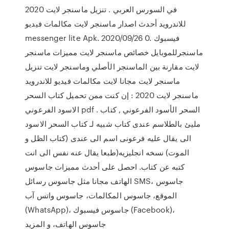
في السورس العربي . تنزيل ماسنجر لايت 2020
للاندرويد أحدث اصدار ماسنجر لايت مكالمات فيديو
messenger lite Apk. 2020/09/26 0. فيسبوك
ماسنجرللموبايل خصائص ماسنجر لايت مميزات ماسنجر
لايت مقارنة بين الماسنجر الأصلي وماسنجر لايت تنزيل
ماسنجر لايت مجانا لايت مكالمات فيديو للاندرويد
ماسنجر لايت 2020 : إن كنت ممن تحميل كتاب السحر
الاسود الفرعوني pdf . السحر الأسود الفرعوني , كتاب
مليئ بالطلاسم عندى كتاب شبيه لـ كتاب السحر الاسود
الى يقال عليه فرعونى اسم الى عندى (كتاب الظل و
الموت) نسخه انجليزيه(طبعا يقال عنه نفس الى انت
كتبه عن كتاب. احصل على أحدث مميزات جاسوس
الهاتف مجانا مثل جاسوس رسائل SMS، جاسوس
الموقع، جاسوس المكالمات، جاسوس واتس آب
(WhatsApp)، جاسوس فيسبوك (Facebook)،
جاسوس الهاتف، و المزيد