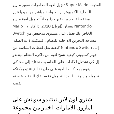
تنزيل لعبة المغامرات سوبر ماريو Super Mario القديمة
الأصلية للكمبيوتر برابط واحد مباشر من ميديا فاير
مضغوظة بحجم صغير حدا مجاناً,تحميل لعبة ماريو
Mario 17 نيسان (إبريل) 2020 إذا كان Nintendo
Switch الخاص بك يعمل على مستوى منخفض من
مساحة التخزين الداخلية للنظام ، فيمكنك ذات الصلة:
كيفية نقل لقطات الشاشة من Nintendo Switch إلى
جهاز كمبيوتر. كيفية نسخ لعبة من ذاكرة النظام نينتندو
إل كي تشتغل الالعاب على الحاسوب نحتاج إلى محاكي
يقوم بمحاكات اللعبة على طريقة النينتندو يمكنكم
تحميله من هنـــــا بعد التحميل نقوم بفك الضغط عنه ثم
نفتحه
اشتري اون لاين نينتندو سويتش على
امازون الامارات. اختار من مجموعة