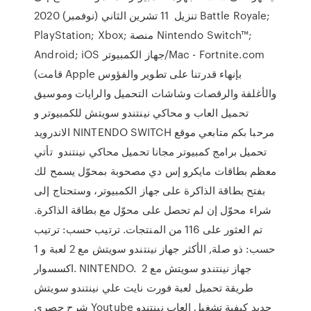
تنزيل 11 تشرين الثاني (نوفمبر) 2020 Battle Royale;
PlayStation; Xbox; منصة Nintendo Switch™;
Android; iOS جهاز الكمبيوتر/Mac - Fortnite.com
(قامت Apple بإنهاء قدرتنا على تطوير والفؤوس
والأغلفة والرقصات وشاشات التحميل والرايات وموسيق
تحميل العاب و محاكي نينتندو سويتش للكمبيوتر و
الاندرويد NINTENDO SWITCH مرحبا بكم متابعي موقع
تحميل برامج كمبيوتر مجانا تحميل محاكي نينتندو تأتي
معظم بطاقات مايكرو إس دي مصحوبة بمحوّل يسمح لك
بفتح بطاقة الذاكرة على جهاز الكمبيوتر، وستحتاج إلى
شراء محوّل إن لم تحصل على محوّل مع بطاقة الذاكرة.
تم العثور على 116 من المنتجات. ترتيب حسب: ترتيب
حسب: ذو صلة, الأكثر جهاز نينتندو سويتش مع 2 لعبة و 1
اكسسوار. NINTENDO. جهاز نينتندو سويتش مع 2
طريقة تحميل لعبة فورت نايت علي نينتندو سويتش
شرح حصري Youtube جديد كيفية تشغيل العاب نينتندو