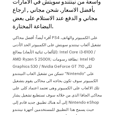
واسعة من نينتندو سويتش في الامارات
بأفضل الاسعار. شحن مجاني , ارجاع
مجاني و الدفع عند الاستلام على بعض
البضاعة المختارة.
أقرء أيضاً: أفضل محاكي PS4 على الكمبيوتر والهاتف.
تشغيل ألعاب نينتندو سويتش على الكمبيوتر الحد الأدنى
(للألعاب ثنائية الأبعاد) معالج: Intel Core i3-6100 /
AMD Ryzen 5 2500X; بطاقة رسومات: Intel HD
Graphics 530 / Nvidia GeForce GT 710 لكى
تتمكن من تشغيل العاب النينتندو “Nintendo” على
الكمبيوتر سوف تكون بحاجه الى محاكى يقوم بتشغيل
تلك الالعاب على الكمبيوتر وهى تعتمد اعتماد كلى على
محاكى الجافا الذى من خلاله سوف تستطيع تشغيل يشار
إلى أنه هناك تطبيق جديد قادم إلى Nintendo eShop
حيث يسمح هذا التطبيق للمستخدمين أجهزة نينتندو