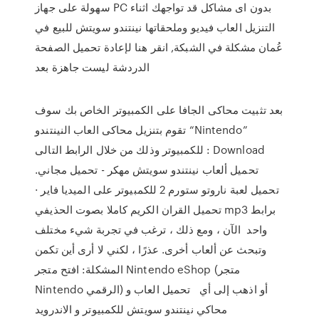
سهولة على جهاز PC بدون اى مشاكل قد تواجهك اثناء
التنزيل العاب فيديو وملحقاتها نينتندو سويتش للبيع في
عُمان مشكلة في الشبكة, انقر هنا لإعادة تحميل الصفحة
الدردشة ليست جاهزة بعد
بعد تثبيت محاكى الجافا على الكمبيوتر الخاص بك سوف
تقوم بتنزيل محاكى العاب النينتندو “Nintendo”
للكمبيوتر وذلك من خلال الرابط التالى : Download
تحميل ألعاب نينتندو سويتش مهكر - تحميل مجاني.
تحميل لعبة ناروتو ستورم 2 للكمبيوتر على الميديا فاير ·
تحميل القران الكريم كاملا بصوت الحذيفي mp3 برابط
واحد الآن ، ومع ذلك ، ترغب في تجربة شيء مختلف
وتبحث عن ألعاب أخرى. عذرًا ، لكني لا أرى أين تكمن
المشكلة: افتح متجر Nintendo eShop (متجر
Nintendo الرقمي) أو اذهب إلى أي تحميل العاب و
محاكي نينتندو سويتش للكمبيوتر و الاندرويد