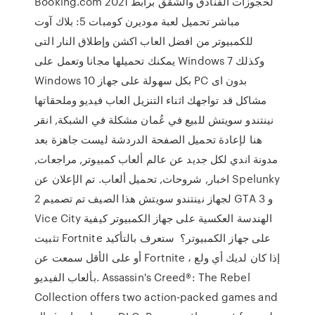
Booking.com 2021 لحجوزات الفنادق والشقق برابط
مباشر تحميل لعبة موديرن كومبات 5: بلاك آوت
للكمبيوتر من افضل العاب اكشن وإطلاق النار التى
يمكنك تحميلها مجانا وتعمل على Windows 7 وكذلك
Windows 10 بكل سهولة على جهاز PC بدون اى
مشاكل قد تواجهك اثناء التنزيل العاب فيديو وملحقاتها
نينتندو سويتش للبيع في عُمان مشكلة في الشبكة, انقر
هنا لإعادة تحميل الصفحة الدردشة ليست جاهزة بعد
مدونة اندي لكل جديد عن عالم ألعاب كمبيوتر, مراجعات,
اخبار, شروحات, تحميل ألعاب. تم الإعلان عن Spelunky
2 لجهاز نينتندو سويتش هذا الصيف تم تصميم GTA 3 و
Vice City الهندسة العكسية على جهاز الكمبيوتر كيفية
تثبيت Fortnite على جهاز الكمبيوتر؟ ️ ستعرف بالتأكيد
أو على الأقل سمعت عن Fortnite ، إذا كان لديك أي ولع
بألعاب الفيديو. Assassin's Creed®: The Rebel
Collection offers two action-packed games and