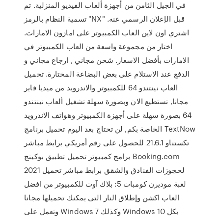
في الجيل الثامن من أجهزة ألعاب الفيديو المنزلية. تم
تسمية النظام بالرمز "NX" قبل الإعلان الرسمي عنه.
اشتري اون لاين العاب الكمبيوتر على امازون الامارات.
اختار من مجموعة واسعة من العاب الكمبيوتر في
الامارات بأفضل الاسعار. شحن مجاني , ارجاع مجاني و
الدفع عند الاستلام على بعض البضاعة المختارة. تحميل
العاب نينتندو 64 للكمبيوتر والاندرويد من ميديا فاير
مجانا, تستطيع الان وبصورة سهلة تشغيل ألعاب نينتندو
64 بصورة سهلة على أجهزة الكمبيوتر وهواتف الاندرويد
الخاصة بكم, لن تحتاج بعد اليوم تحميل برنامج TextNow
تكستناو 21.6.1 للحصول على رقم أمريكي برابط مباشر
برامج كمبيوتر تحميل تطبيق بوكينج Booking.com
2021 لحجوزات الفنادق والشقق برابط مباشر تحميل
لعبة موديرن كومبات 5: بلاك آوت للكمبيوتر من افضل
العاب اكشن وإطلاق النار التى يمكنك تحميلها مجانا
وتعمل على Windows 7 وكذلك Windows 10 بكل