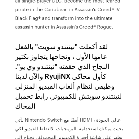
all single-player DLC. Become the most feared
pirate in the Caribbean in Assassin's Creed® IV
Black Flag® and transform into the ultimate
assassin hunter in Assassin's Creed® Rogue.
لقد أكملت "نينتندو سويت" بالفعل
عامها الأول ، ونجاحها يتجاوز بكثير
النجاح الذي حققته "نينتندو وي يو".
والآن لدينا RyujiNX كأول محاكي
وظيفي لنظام ألعاب الفيديو المنزلي
لنينتندو سويتش للكمبيوتر. رابط تحميل
المحاك
يأتي Nintendo Switch أيضًا مع HDMI عالي الجودة ،
بحيث يمكنك استخدامه. البرمجيات. لالتقاط الفيديو لكي
يظهر على شاشة أجهزة الكمبيوتر المحمولة ، نحتاج إلى