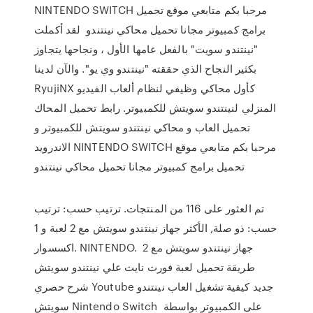
NINTENDO SWITCH مرحبا بكم متابعي موقع تحميل
برامج كمبيوتر مجانا تحميل محاكي نينتندو لقد أكملت
"نينتندو سويت" بالفعل عامها الأول ، ونجاحها يتجاوز
بكثير النجاح الذي حققته "نينتندو وي يو". والآن لدينا
RyujiNX كأول محاكي وظيفي لنظام ألعاب الفيديو
المنزلي لنينتندو سويتش للكمبيوتر. رابط تحميل المحاك
تحميل العاب و محاكي نينتندو سويتش للكمبيوتر و
الاندرويد NINTENDO SWITCH مرحبا بكم متابعي موقع
تحميل برامج كمبيوتر مجانا تحميل محاكي نينتندو
تم العثور على 116 من المنتجات. ترتيب حسب: ترتيب
حسب: ذو صلة, الأكثر جهاز نينتندو سويتش مع 2 لعبة و 1
اكسسوار. NINTENDO. جهاز نينتندو سويتش مع 2
طريقة تحميل لعبة فورت نايت علي نينتندو سويتش
شرح حصري Youtube جديد كيفية تشغيل العاب نينتندو
سويتش Nintendo Switch على الكمبيوتر بواسطة