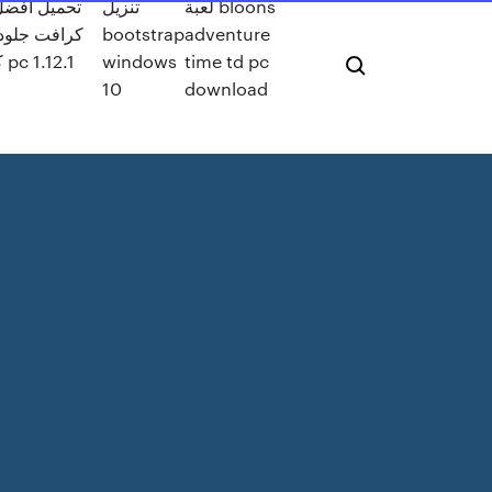
لعبة bloons
تنزيل
تحميل أفضل
adventure
bootstrap
كرافت جلود 
time td pc
windows
كر
10
download