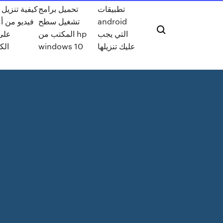
تطبيقات
تحميل برامج
كيفية تنزيل
android
تشغيل سطح
فيديو من أ
التي يجب
المكتب من hp
على
عليك تنزيلها
windows 10
الك