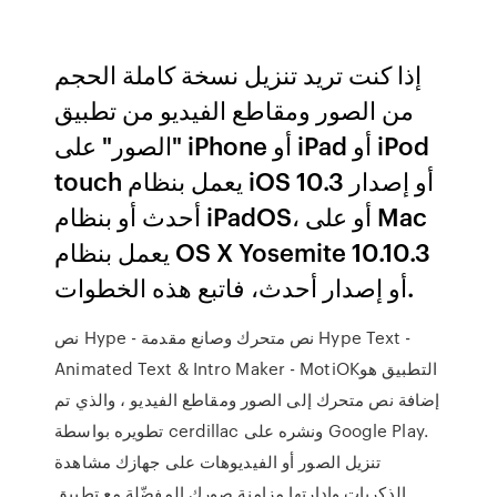
إذا كنت تريد تنزيل نسخة كاملة الحجم
من الصور ومقاطع الفيديو من تطبيق
"الصور" على iPhone أو iPad أو iPod
touch يعمل بنظام iOS 10.3 أو إصدار
أحدث أو بنظام iPadOS، أو على Mac
يعمل بنظام OS X Yosemite 10.10.3
أو إصدار أحدث، فاتبع هذه الخطوات.
نص Hype - نص متحرك وصانع مقدمة Hype Text -
Animated Text & Intro Maker - MotiOK‏ التطبيق هو
إضافة نص متحرك إلى الصور ومقاطع الفيديو ، والذي تم
تطويره بواسطة cerdillac ونشره على Google Play.
تنزيل الصور أو الفيديوهات على جهازك مشاهدة
الذكريات وإدارتها مزامنة صورك المفضّلة مع تطبيق