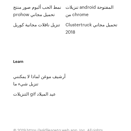
تنزيلات android المفتوحة
نمط الحب ألبوم صور منتج
من chrome
prohow تحميل مجاني
Clustertruck تحميل مجاني
تنزيل ناقلات مجانية كوريل
2018
Learn
أرشيف موغن لماذا لا يمكنني
تنزيل شيء ما
التنزيلات gif عيد الميلاد
© 2019 https://askfilesqetg.web.app, Inc. All rights