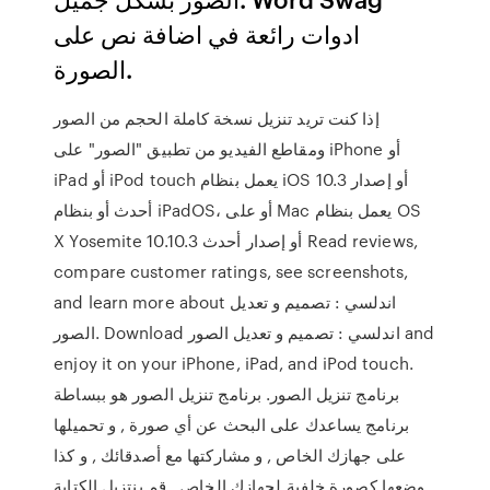
ادوات رائعة في اضافة نص على
الصورة.
إذا كنت تريد تنزيل نسخة كاملة الحجم من الصور
ومقاطع الفيديو من تطبيق "الصور" على iPhone أو
iPad أو iPod touch يعمل بنظام iOS 10.3 أو إصدار
أحدث أو بنظام iPadOS، أو على Mac يعمل بنظام OS
X Yosemite 10.10.3 أو إصدار أحدث ‎Read reviews,
compare customer ratings, see screenshots,
and learn more about اندلسي : تصميم و تعديل
الصور. Download اندلسي : تصميم و تعديل الصور and
enjoy it on your iPhone, iPad, and iPod touch.
برنامج تنزيل الصور. برنامج تنزيل الصور هو ببساطة
برنامج يساعدك على البحث عن أي صورة , و تحميلها
على جهازك الخاص , و مشاركتها مع أصدقائك , و كذا
وضعها كصورة خلفية لجهازك الخاص . ‫قم بنتزيل الكتابة