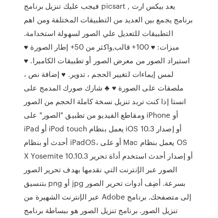
فيجب عليك تنزيل برنامج picsart , يعد بيكس ارت
برنامج يجمع بين العديد من التطبيقات المختلفة ومن اهم
التطبيقات للتعديل علي الصور لسهولة استخدامة.
ميزات: ♥ 100+ قالب,واكثر من 50+ إطار الصورة ♥
استيراد الصور من معرض الصور أو تطبيقات الكاميرا. ♥
لمس إيماءات لتغيير الحجم ، تدوير. ♥ إضافة نص ،
ملصقات على الصورة ♥ ♣ شارك صورك المدمج على
انستا إذا كنت تريد تنزيل نسخة كاملة الحجم من الصور
ومقاطع الفيديو من تطبيق "الصور" على iPhone أو
iPad أو iPod touch يعمل بنظام iOS 10.3 أو إصدار
أحدث أو بنظام iPadOS، أو على Mac يعمل بنظام OS
X Yosemite 10.10.3 أو إصدار أحدث استخدم أداة تحرير
الصور عبر الإنترنت التي نقدمها بهدف تحرير الصور
بتنسيق png أو jpg بسرعة. أضِف أدوات تحرير الصور
عبر الإنترنت الشهيرة من Adobe إلى متصفحك. برنامج
تنزيل الصور. برنامج تنزيل الصور هو ببساطة برنامج