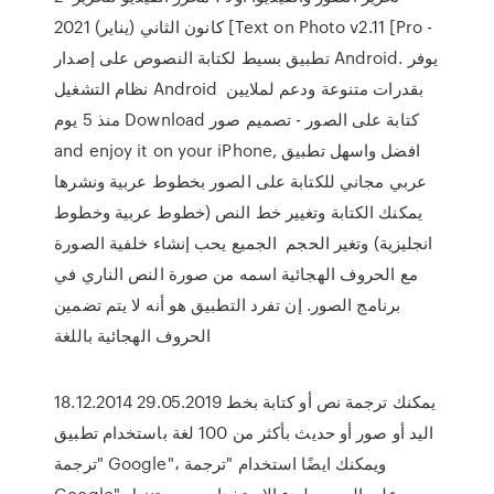
كانون الثاني (يناير) 2021 [Text on Photo v2.11 [Pro -
تطبيق بسيط لكتابة النصوص على إصدار Android. يوفر
نظام التشغيل Android بقدرات متنوعة ودعم لملايين
منذ 5 يوم Download كتابة على الصور - تصميم صور
and enjoy it on your iPhone, افضل واسهل تطبيق
عربي مجاني للكتابة على الصور بخطوط عربية ونشرها
يمكنك الكتابة وتغيير خط النص (خطوط عربية وخطوط
انجليزية) وتغير الحجم الجميع يحب إنشاء خلفية الصورة
مع الحروف الهجائية اسمه من صورة النص الناري في
برنامج الصور. إن تفرد التطبيق هو أنه لا يتم تضمين
الحروف الهجائية باللغة
18.12.2014 29.05.2019 يمكنك ترجمة نص أو كتابة بخط
اليد أو صور أو حديث بأكثر من 100 لغة باستخدام تطبيق
"ترجمة Google"، ويمكنك ايضًا استخدام "ترجمة
Google" على الويب.. لبدء الاستخدام، يجب تنزيل