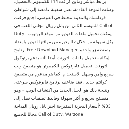
برابط مباشر وماين كرافت 1.14 للكمبيوتر بالتفصيل.
وصلت الموجة القادمة. تصل سفينة غامضة إلى شواطئ
فردانسك والمدينة تتخبط في الفوضى. اجمع فرقتك
للموسم الثاني من باتل رويال مجاني اللعب في Call of
Duty . يمكنك تحميل ملفات الفيديو من موقع اليوتيوب
وغيرة من مواقع الفيديو بامتداد flv بكل سهولة من خلال
برنامج Free Download Manager بضغطة زر واحدة.
إمكانية تحميل ملفات التورنت أيضا لأنه يدعم برتوكول
التورنت. تحميل فايرفوكس للكمبيوتر هو متصفح ويب
سريع وآمن وسهل الاستخدام. كما هو مدعوم من متصفح
كوانتم جديد ، فقد ضاعف برنامج فايرفوكس سرعته.
ونتيجة ذلك هو الجيل الجديد من اكتشاف الويب – وهو
متصفح سريع و أكثر سهولة وفائدة. تصفيات تصل إلى
33% *أسعار التجزئة المقترحة اجتز باتل رويال المتاحة
مجانًا للجميع Call of Duty: Warzone