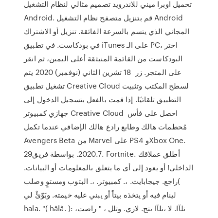
تحميل اوبرا ميني للاندرويد تصميم مثالي لنظام التشغيل
Android. قم بتنزيل متصفح نظام التشغيل Android
المجاني الذي يتسم بالسرعة الفائقة. تنزيل أو الاشتراك
في بودكاست. في تطبيق iTunes على الـ PC، اختر
البودكاست من القائمة المنبثقة أعلى اليمين، ثم انقر
على المتجر. زر 18 تشرين الثاني (نوفمبر) 2020 يتم
تشغيل تطبيق Creative Cloud لسطح المكتب وتثبيت
التطبيق تلقائيًا. إذا قمت بالفعل بتسجيل الدخول إلى
جهازي كمبيوتر Creative Cloud احصل على فأس
مُحطمات هالك وطابع رادع هالك الإضافي عندما تكمل
Avengers Beta من Marvel على PS4 وXbox One.
29‏.7‏.2020. بواسطة فريق Fortnite. أطلق عملاقك
الداخلي! أو يعود إلى أي ما يتعلق بالمعلومات أو البيانات.
)راجع. جيجابايت. ،. كمبيوتر. ،. البتوب ومستوٍ وصلب
لينام فيه أو يتخذه بيتاً أو يبني عليه خيمته. وبَوّئْ لي
hala. "( hâlâ. ): ،نلآا. لا ،نلآا ىتح. لازي. وتلل ، " راصت