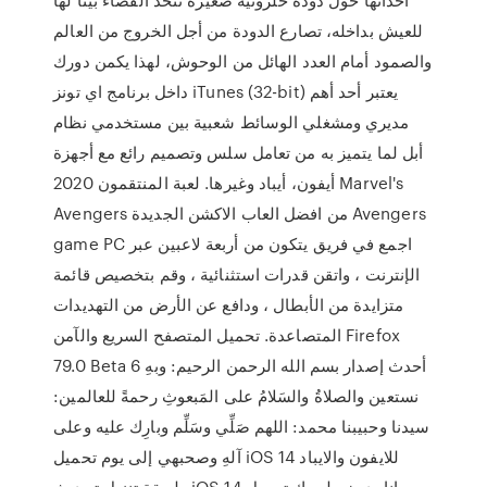
للعيش بداخله، تصارع الدودة من أجل الخروج من العالم
والصمود أمام العدد الهائل من الوحوش، لهذا يكمن دورك
داخل برنامج اي تونز iTunes (32-bit) يعتبر أحد أهم
مديري ومشغلي الوسائط شعبية بين مستخدمي نظام
أبل لما يتميز به من تعامل سلس وتصميم رائع مع أجهزة
أيفون، أيباد وغيرها. لعبة المنتقمون 2020 Marvel's
Avengers من افضل العاب الاكشن الجديدة Avengers
game PC اجمع في فريق يتكون من أربعة لاعبين عبر
الإنترنت ، واتقن قدرات استثنائية ، وقم بتخصيص قائمة
متزايدة من الأبطال ، ودافع عن الأرض من التهديدات
المتصاعدة. تحميل المتصفح السريع والآمن Firefox
79.0 Beta 6 أحدث إصدار بسم الله الرحمن الرحيم: وبهِ
نستعين والصلاةُ والسَلامُ على المَبعوثِ رحمةً للعالمين:
سيدنا وحبيبنا محمد: اللهم صَلِّي وسَلِّم وبارِك عليه وعلى
آلهِ وصحبهي إلى يوم تحميل iOS 14 للايفون والايباد
طريقة تنزيل تحديث iOS 14 مجانا بدون جلبريك تحميل