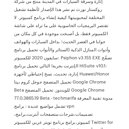
إثارة وسرقة السيارات في المدينة منتج من شركة
روكستار نورث تم نشر هذا الإصدار لأنظمة تشغيل
المختلفة لمحبوبيتها! كيفية إنشاء برنامج كمبيوتر. لا
تقتصر البرمجيات الحاسوبية على ما تراه على شاشة
الكمبيوتر فقط، بل أصبحت موجودة في كل مكان من
حولنا في العصر الحديث؛ بداخل السيارات والهواتف
وأدوات المنازل الذكية (الستائر والأبواب تحميل برنامج
سايفون 2020 للكمبيوتر: Psiphon v3.155 EXE تصفّح
الإنترنت بحرية! التالي تحميل برنامج HiSuite v10.1:
إدارة، تحديث، نسخ إحتياطي لأجهزة Huawei/Honor
تحميل المتصفح جوجل كروم بيتا Google Chrome
Beta للويندوز. تحميل المتصفح Google Chrome
77.0.3865.19 Beta - techmarifa مدونة تقنية المعرفة
تشمل مواضيع عديدة : برامج vpn
،تصميمات،شرحات،متصفحات أنترنت،برامج
كمبيوتر،برامج برنامج تويتر عربي للكمبيوتر Twitter for