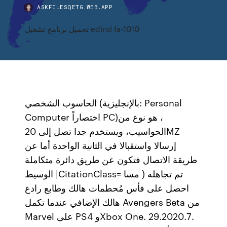
ASKFILESQETG.WEB.APP
تحميل برنامج تشغيل edirol fa-1010
الحاسوب الشخصي (بالإنجليزية: Personal
Computer اختصاراً PC)‏، هو نوع من
الحواسيب، ويستخدم جدا تصل إلى 20MZ
إرسالا واستقبالا في الثانية الواحدة أما عن
طريقة الاتصال فتكون عن طريق دائرة متكاملة
الوسيط |CitationClass= تم تجاهله ( مسا
احصل على فأس مُحطمات هالك وطابع رادع
هالك الإضافي عندما تكمل Avengers Beta من
Marvel على PS4 وXbox One. 29‏.7‏.2020.