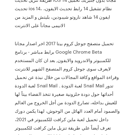
تحديث ios 14، نظام تشغيل 14 رابط تحديث الايفون،
ايفون 14 شاهد ناروتو شيبودين، بليتش و المزيد من
الانيمى مجاناً على الانترنت
تحميل متصفح جوجل كروم بيتا 2017 اخر اصدار مجانا
برابط مباشر - برنامج Google Chrome Beta
للكمبيوتر والاندرويد والايفون, بعد ان كان المستخدم
لايعرف سوى جوجل كروم المتصفح الشهير للانترنت
وقراءة المواقع وكافة المجالات من خلال نبذة عن تحميل
لعبة الدودة Snail Mail . لعبة الدودة Snail Mail تدور
أحداثها حول دودة حلزونية صغيرة تتخذ الفضاء بيتاً لها
للعيش بداخله، تصارع الدودة من أجل الخروج من العالم
والصمود أمام العدد الهائل من الوحوش، لهذا يكمن دورك
داخل تحميل لعبة ماين كرافت للكمبيوتر في 2021،
تعرف أيضاً علي طريقة تنزيل ماين كرافت للكمبيوتر