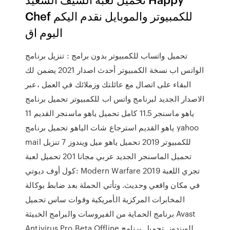
Chef للكمبيوتر والموبايل نقدم اليكم
اليوم اق
تحميل واتساب للكمبيوتر بدون برامج : تنزيل برنامج
الواتس اب نسخة الكمبيوتر أحدث اصدار 2021 يضمن لك
البقاء على اتصال مع عائلتك وزملائك في العمل ،عبر
الاصدار الجديد لبرنامج واتس اب للكمبيوتر تحميل برنامج
ياهو ماسنجر 11.5 كامل تحميل ياهو ماسنجر القديم 11
ياهو القديم استرجاع شات الياهو تحميل برنامج yahoo
mail للكمبيوتر 2019 تحميل ياهو ميل ويندوز 7 تنزيل
تحميل الماسنجر الجديد عربي مجانا 201 تحميل لعبة
كول أوف ديوتي: Modern Warfare 2019 تجري اللعبة
في مكان واقعي وحديث. وتأتي الحملة بعد ضابط بوكالة
المخابرات المركزية الأمريكية وقوات ساس تحميل
برنامج الحماية من الفيروسات والبرامج الخبيثة Avast
Antivirus Pro Beta Offline للويندوز. تحميل برنامج