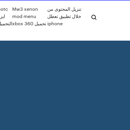
Sotc
Mw3 xenon
تنزيل المحتوى من
ايز
mod menu
خلال تطبيق تعطل
التحمي
xbox 360 تحميل
iphone