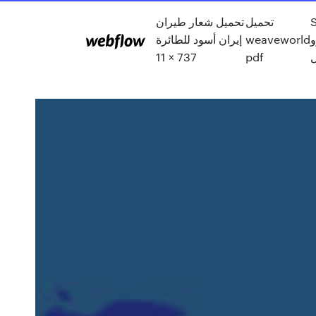
تحميل
تحميل شعار طيران
إيران أسود للطائرة
weaveworld
و
737 × 11
pdf
ل