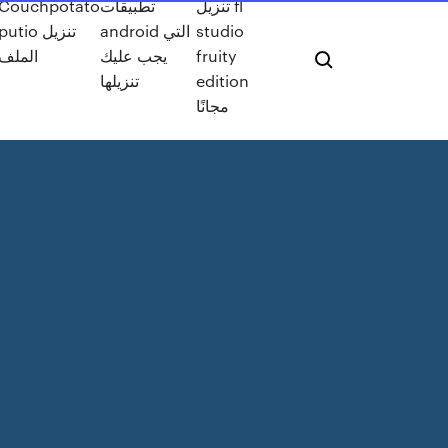
تنزيل fl
تطبيقات
Couchpotato
studio
android التي
putio تنزيل
fruity
يجب عليك
الملف
edition
تنزيلها
مجانًا