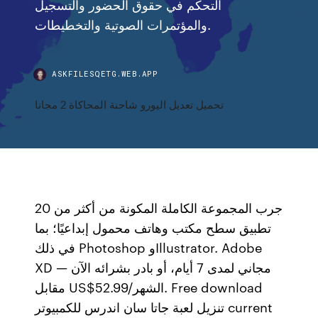
التحكم في حقوق الحضور والتسجيل
والمؤتمرات الصوتية والتخطيطات.
ASKFILESQETG.WEB.APP
تحميل تعديل اليورو شاحنة المحاكاة 2 مجانا
جرب المجموعة الكاملة المكونة من أكثر من 20
تطبيق سطح مكتب وهاتف محمول إبداعيًا؛ بما
في ذلك Photoshop وIllustrator. Adobe
XD — مجاني لمدى 7 أيام، أو بادر بشرائه الآن
مقابل US$52.99/الشهر. Free download
تنزيل لعبة جاتا سان اندرس للكمبيوتر current