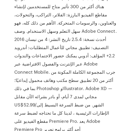
هناك أكثر من 300 تأثير متاح للمستخدمين لإنشاء
مقاطع الفيديو البارزة: الفلاتر، التراكب، والتحولات،
والعناوين، والرسومات المتحركة. الأهم من ذلك كله، فهو
سهل التعلم وسهل الاستخدام. وصف Adobe Connect.
أحدث نسخة: 2.5.4 تاريخ النشر: 4 من نيسان 2016
التصنيف: تطبيق مجاني للأعمال المتطلبات: أندرويد
2.2+ المؤلف: أدوبي يمكنك حضور الاجتماعات والندوات
عبر الإنترنت والفصول الافتراضية عبر Adobe
Connect Mobile. جرب المجموعة الكاملة المكونة من
أكثر من 20 تطبيق سطح مكتب وهاتف محمول إبداعيًا؛
بما في ذلك Photoshop وIllustrator. Adobe XD —
مجاني لمدى 7 أيام، أو بادر بشرائه الآن مقابل
US$52.99/الشهر. من ضبط السرعة البسيط إلى
الإطارات الرئيسية ، لدينا كل ما تحتاجه لضبط سرعة
مقطع الفيديو على Premiere Pro. يعد Adobe
Premiere Pro أحد أكثر برامج تحرير