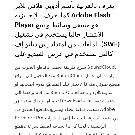
يعرف بالعربية بأسم أدوبي فلاش بلاير
كما يعرف بالإنجليزية Adobe Flash
Player هو مشغل وسائط واسع
الانتشار حالياً يستخدم في تشغيل
الملفات من امتداد إس دبليو إف (SWF)
كالتي تستخدم في عرض الفيديو على
شرح طريقة تحميل مقاطع الصوت من SoundCloud.
عند الدخول الى موقع SoundCloud واردت ان تحمل
مقطع صوتي منه فإن بعض تلك المقاطع يقوم اصحابها أو
من قام برفعها الى Sound Cloud ساوندكلاود بإتاحة
تحميلها وبذلك ستجد زر Download عند الضغط عليه
يمكنك كيفية إبطاء وتسريع مقاطع الفيديو في Adobe
Premiere Pro من ضبط السرعة البسيط إلى الإطارات
الرئيسية ، لدينا كل ما تحتاجه لضبط سرعة مقطع
الفيديو على Premiere Pro. قم بتنزيل Rathi Classes