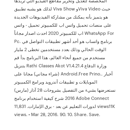
المخصصة لتعديل وتحرير مقاطع الفيديو التي تريدها
لذلك هو يشبه تطبيق Viva Show وViva Video حيث
هو يتميز بأنه يمكنك من مشاركة الفيديوهات الجديدة
على منصات تحميل واتس اب للكمبيوتر تحميل - واتس
اب للكمبيوتر 2020 احدث اصدار مجاناً WhatsApp For
Pc. برنامج واتساب هو أحد أشهر تطبيقات التواصل في
الوقت الحالي وذلك بعدد مستخدمين تخطى 2 مليار
مستخدم من جميع أنحاء العالم، هذا البرنامج بدأ قم
بتنزيل Rathi Classes Akot V1.4.21.4 وزارة الدفاع
(شراء مجاني) مجانا على Android.Free Prino.. أخبار
الموبايلات و تطبيقات أندرويد وبرامج الكمبيوتر
نستعرضها بشيء من التفصيل بشروحات 28 آذار (مارس)
2016 شرح كيفية استخدام برنامج Adobe Connect
لدورات التعليم عن بعد - برق الإمارات. 11,831 views11K
views. • Mar 28, 2016. 90. 10. Share. Save.