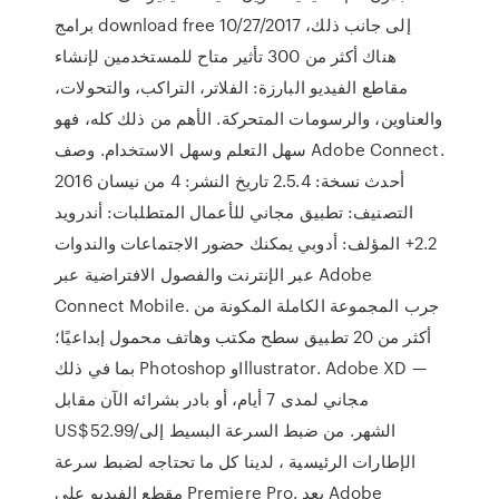
برامج download free 10/27/2017 إلى جانب ذلك،
هناك أكثر من 300 تأثير متاح للمستخدمين لإنشاء
مقاطع الفيديو البارزة: الفلاتر، التراكب، والتحولات،
والعناوين، والرسومات المتحركة. الأهم من ذلك كله، فهو
سهل التعلم وسهل الاستخدام. وصف Adobe Connect.
أحدث نسخة: 2.5.4 تاريخ النشر: 4 من نيسان 2016
التصنيف: تطبيق مجاني للأعمال المتطلبات: أندرويد
2.2+ المؤلف: أدوبي يمكنك حضور الاجتماعات والندوات
عبر الإنترنت والفصول الافتراضية عبر Adobe
Connect Mobile. جرب المجموعة الكاملة المكونة من
أكثر من 20 تطبيق سطح مكتب وهاتف محمول إبداعيًا؛
بما في ذلك Photoshop وIllustrator. Adobe XD —
مجاني لمدى 7 أيام، أو بادر بشرائه الآن مقابل
US$52.99/الشهر. من ضبط السرعة البسيط إلى
الإطارات الرئيسية ، لدينا كل ما تحتاجه لضبط سرعة
مقطع الفيديو على Premiere Pro. يعد Adobe