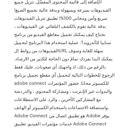
الإضافة إلى قائمة المحتوى المفضّل. تنزيل جميع
الفيديوهات بسرعة وبسهولة وبدقة عالية بجميع الصيغ!
سريع وآمن ومجاني 100%! تطبيق تنزيل الفيديوهات
بدقة عالية تقوم بالكشف التلقائي عن الفيديوهات ،
تحتاج كيف يمكنك تحميل مقاطع الفيديو من برنامج
سنابيا للأندرويد؟. عملية استخدام هذا البرنامج لتحميل
الفيديوهات من روابط الURL سهلة للغاية وسوف
يمكنك البدا بفردك تمامً دون الحاجة للكثير من الارشاد.
بالرغم من ذلك، اذ واجهتك أي صعوبات، عليك فقط
الرجوع للخطوات التالية لتحميل أي مقطع تحميل برنامج
adobe connect للكمبيوتر مجانا. حضور المؤتمرات
والندوات عبر الإنترنت ، ومشاركة المحتوى ، والدردشة
مع المشاركين الآخرين ، والرد على الاستطلاعات
واستضافة الاجتماعات باستخدام الكمبيوتر أو الهاتف.
Adobe Connect هو تطبيق اتصال من Adobe يوفر
خدمات مؤتمرات الفيديو. تطبيق Adobe Connect