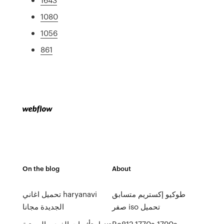
1080
1056
861
On the blog
About
طوكيو إكستريم متسابق
تحميل اغاني haryanavi
صفر iso تحميل
الجديدة مجانا
Rc812 1770s-1790s
تنزيل تأثيرات الفيديو الصوتية