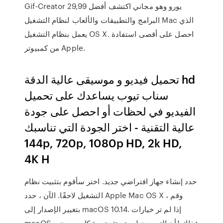
Gif-Creator 29,99 يورو وهو مجاني اكتشف أفضل
البرامج والتطبيقات والألعاب لنظام التشغيل Mac الذي
يعمل بنظام التشغيل OS X. احصل على أقصى استفادة
من كمبيوتر Apple.
تحميل فيديو و موسيقى عالية الدقة hd
سناب تيوب يساعدك على تحميل
الفيديو في لحظات أو احصل على جودة
عالية التقنية - اختر الجودة التي تناسبك
144p, 720p, 1080p HD, 2k HD,
4K H
حدد إنشاء جهاز افتراضي جديد. اختر سأقوم بتثبيت نظام
التشغيل لاحقًا. الآن ، حدد Apple Mac OS X ، وقم
بتغيير الإصدار إلى macOS 10.14. إذا لم تر خيارات
macOS ، فذلك لأن التصحيح لم يتم تثبيته بشكل صحيح.