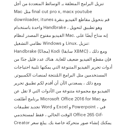
تنزيل البرامج المتعلقة بـ الوسائط المتعددة من أجل
Mac مثل final cut pro x, macx youtube
downloader, itunes قم بتحويل مقاطع الفيديو بنقرة
واحدة باستخدام Handbrake ، وهو تطببق لتحويل
الفيديو مفتوح المصدر لنظام Mac. إنه متاح أيضًا على
نظامي التشغيل Windows و Linux. تنزيل:
Handbrake (مجانًا) Kodi (سابقا XBMC) ومع ذلك ،
فإن مقطع الفيديو ضعيف للغاية. هناك عدد قليل جدًا من
أدوات تحرير الفيديو المتنوعة التي يمكنها تلبية احتياجات
المستخدمين مثل البرامج المُنتجة لمنصات الكمبيوتر.
ومع ذلك ، يسعدني الآن أن أقدم لكم تطبيق تحرير
الفيديو مع مجموعة متنوعة من الأدوات التي لا تقل عن
برنامج أطلقت Microsoft Office 2016 for Mac مع
تجديد تطبيقات Word و Excel و Powerpoint ، في
الوقت الحالي ، فقط لمستخدمي Office 265 Gif-
Creator يمكنك إنشاء صور متحركة خاصة بك. يبلغ سعر