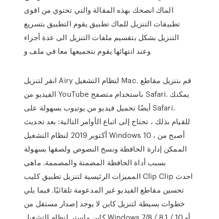
الماك انصحك بهذه المقالة والتي تحتوي من اقوى
تطبيقات التنزيل للماك تطبيق يقوم التطبيق بتسريع
التنزيل بشكل بتقسيم ملفات التنزيل الى عدة أجزاء
وعند انتهائها يقوم بتجميعها معا في ملف و
انقر لتنزيل Airy لنظام التشغيل Mac. قم بتنزيل مقاطع
الفيديو من YouTube باستخدام متصفح Safari. يمكنك
أيضًا تحميل فيديو من يوتيوب بسهولة على Safari.
للقيام بذلك ، تحتاج إلى اتباع الأوامر التالية: بعد تحديث
أكتوبر 2019 لنظام التشغيل Windows 10 ، أصبح من
الممكن إدارة الحافظة ونسخ النصوص ولصقها بسهولة
بسبب أداة الحافظة المضمنة والمصممة. ماهى
المميزات الرئيسية لتنزيل تطبيق كليب Clip Clip احدث
تحسين مقاطع الفيديو غير المدعومة تلقائيًا. فيما يلي
خطوات بسيطة لتنزيل كاين لا يوجد إصدار مستقل من
كاين ماستر لنظام التشغيل Windows 7/8 / 8.1 / 10 أو