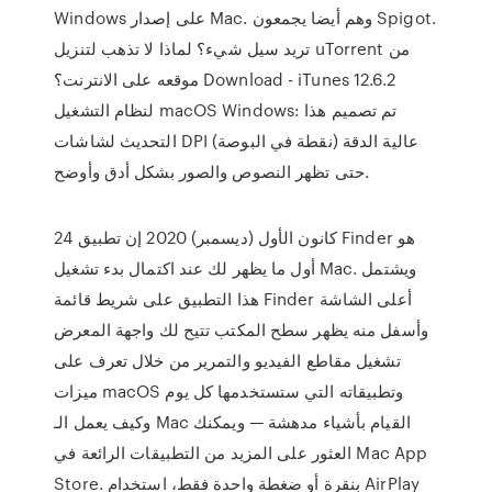
Windows على إصدار Mac. وهم أيضا يجمعون Spigot.
تريد سيل شيء؟ لماذا لا تذهب لتنزيل uTorrent من
موقعه على الانترنت؟ Download - iTunes 12.6.2
لنظام التشغيل macOS Windows: تم تصميم هذا
التحديث لشاشات DPI (نقطة في البوصة) عالية الدقة
حتى تظهر النصوص والصور بشكل أدق وأوضح.
24 كانون الأول (ديسمبر) 2020 إن تطبيق Finder هو
أول ما يظهر لك عند اكتمال بدء تشغيل Mac. ويشتمل
هذا التطبيق على شريط قائمة Finder أعلى الشاشة
وأسفل منه يظهر سطح المكتب تتيح لك واجهة المعرض
تشغيل مقاطع الفيديو والتمرير من خلال تعرف على
ميزات macOS وتطبيقاته التي ستستخدمها كل يوم
وكيف يعمل الـ Mac القيام بأشياء مدهشة — ويمكنك
العثور على المزيد من التطبيقات الرائعة في Mac App
Store. بنقرة أو ضغطة واحدة فقط، استخدام AirPlay