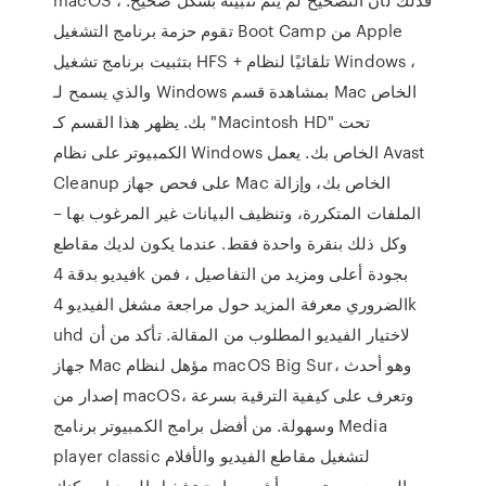
تقوم حزمة برنامج التشغيل Boot Camp من Apple
بتثبيت برنامج تشغيل HFS + تلقائيًا لنظام Windows ،
والذي يسمح لـ Windows بمشاهدة قسم Mac الخاص
بك. يظهر هذا القسم كـ "Macintosh HD" تحت
الكمبيوتر على نظام Windows الخاص بك. يعمل Avast
Cleanup على فحص جهاز Mac الخاص بك، وإزالة
الملفات المتكررة، وتنظيف البيانات غير المرغوب بها –
وكل ذلك بنقرة واحدة فقط. عندما يكون لديك مقاطع
فيديو بدقة 4k بجودة أعلى ومزيد من التفاصيل ، فمن
الضروري معرفة المزيد حول مراجعة مشغل الفيديو 4k
uhd لاختيار الفيديو المطلوب من المقالة. تأكد من أن
جهاز Mac مؤهل لنظام macOS Big Sur، وهو أحدث
إصدار من macOS، وتعرف على كيفية الترقية بسرعة
وسهولة. من أفضل برامج الكمبيوتر برنامج Media
player classic لتشغيل مقاطع الفيديو والأفلام
والصوت، ويعتبر من أشهر برامج تشغيل الميديا. يمكنك