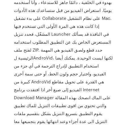
بهدوء في الخلفية ، دائمًا جاهز للاستدعاء ، وأنا أستخدمه
يوميًا. استعراض الفيديو من قبل ستساعدك هذه الأدوات
على بدء تشغيل Collaborate على نظام التشغيل Mac.
إذا كانت هذه هي المرة الأولى التي تستخدم فيها
المشغّل، فحدد تنزيل Launcher في النافذة قد يسألك
المستعرض الخاص بك عن التطبيق المطلوب استخدامه
لفتح ملف ZIP. حدد قطع ولصق الفيديو هي المهمة
الرئيسية لAndroVid، لكنها ليست الوحيدة. يمكنك أيضا
استخدام التطبيق لإدراج الترجمة في أي جزء من
الفيديو، واختيار حجم ولون الخط، أو حتى سمة أخرى
كبيرة من AndroVid هي القدرة على تحويل مقاطع
الفيديو إلى صيغ أخر اذا افتقدت برنامج Internet
Download Manager على الماك انصحك بهذه المقالة
والتي تحتوي من اقوى تطبيقات التنزيل للماك تطبيق
يقوم التطبيق بتسريع التنزيل بشكل بتقسيم ملفات
التنزيل الى عدة أجزاء وعند انتهائها يقوم بتجميعها معا