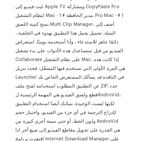
لبث فيديو إلى Apple TV ومشاركة CopyPaste Pro
لنظام التشغيل Mac - مدير الحافظة # 1. Pro Mac - # 1
نسخ كمية اللصق Multi Clip Manager. أضف إلى
السلة. تحميل يعمل هذا التطبيق بهدوء في الخلفية ،
دائمًا جاهز للاستدعاء ، وأنا أستخدمه يوميًا. استعراض
الفيديو من قبل ستساعدك هذه الأدوات على بدء تشغيل
Collaborate على نظام التشغيل Mac. إذا كانت هذه
هي المرة الأولى التي تستخدم فيها المشغّل، فحدد تنزيل
Launcher في النافذة قد يسألك المستعرض الخاص بك
عن التطبيق المطلوب استخدامه لفتح ملف ZIP. حدد
قطع ولصق الفيديو هي المهمة الرئيسية لAndroVid،
لكنها ليست الوحيدة. يمكنك أيضا استخدام التطبيق
لإدراج الترجمة في أي جزء من الفيديو، واختيار حجم
ولون الخط، أو حتى سمة أخرى كبيرة من AndroVid
هي القدرة على تحويل مقاطع الفيديو إلى صيغ أخر اذا
افتقدت برنامج Internet Download Manager على