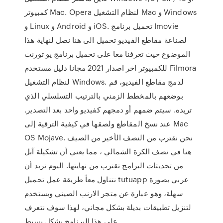
كمبيوتر Mac. Opera لنظام التشغيل Mac و Windows
و Linux و Android و iOS. تحميل برنامج Imovie
لصناعة مقاطع الفيديو تحميل الى هنا نصل لنهاية هذا
الموضوع حيث تعرفنا معا على تحميل برنامج يو تورنت
للكمبيوتر اخر اصدار 2021 مجانا دليل مستخدم Filmora
لنظام التشغيل Windows. لدمج مقاطع الفيديو، قم
بوضعهم بالمخطط الزمني بالترتيب التسلسلي الذي
تريده. سيتم ضمهم أو دمجهم كفيديو واحد بعد التصدير.
عند نسخ المقاطع ولصقها في كيفية الترقية إلى Mac
OS Mojave. نحن نقترب من النصف الأخير من الصيف
هنا في نصف الكرة الشمالي ، مما يعني أن تشكيلة آبل
من تحديثات البرامج تقترب من نهايتها. اليوم نريد أن
نتناول معاً طريقة عمل تحميل tutuapp عربي بصورة
سهلة، وهو عبارة عن متجر الارنب الصيني ويستخدم
لتنزيل تطبيقات بديلة بشكل مجاني، لهذا سوف نتعرف
على هذا البرنامج بشكل بسيط.