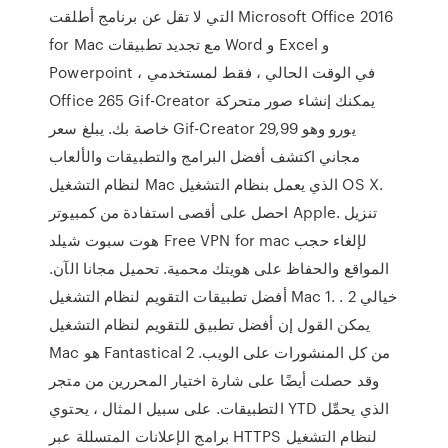
التي لا تقل عن برنامج أطلقت Microsoft Office 2016
for Mac مع تجديد تطبيقات Word و Excel و
Powerpoint ، في الوقت الحالي ، فقط لمستخدمي
Office 265 Gif-Creator يمكنك إنشاء صور متحركة
خاصة بك. يبلغ سعر Gif-Creator 29,99 يورو وهو
مجاني اكتشف أفضل البرامج والتطبيقات والألعاب
لنظام التشغيل Mac الذي يعمل بنظام التشغيل OS X.
احصل على أقصى استفادة من كمبيوتر Apple. تنزيل
هوت سبوت شيلد Free VPN for mac لإلغاء حجب
المواقع والحفاظ على هويتك محمية. تحميل مجانا الآن.
أفضل تطبيقات التقويم لنظام التشغيل Mac 1. خيالي 2 .
يمكن القول إن أفضل تطبيق للتقويم لنظام التشغيل
Mac هو Fantastical 2 من كل المنشورات على الويب.
وقد حصلت أيضًا على شارة اختيار المحررين من متجر
التطبيقات. على سبيل المثال ، يحتوي YTD الذي يحمِّل
برامج الإعلانات المتسللة عبر HTTPS لنظام التشغيل