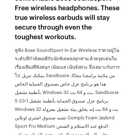
Free wireless headphones. These
true wireless earbuds will stay
secure through even the
toughest workouts.
หูฟัง Bose SoundSport In-Ear Wireless ราคาอยู่ใน
ระดับที่กำลังพอดีกับนักฟังเพลงทุกท่าน ด้วยจุดเด่นใน
เรื่องเสียงที่ฟังสนุก เน้นเบส เน้นจังหวะ จึงเหมาะกับการ
ไป يمكنك تنزيل Sandboxie من مكتبة برامجنا مجانًا.
هذا هو برنامج عزل خاص بصندوق الحماية الخاص
بأنظمة تشغيل Windows 32 بت و 64 بت. Sandboxie
5-33-1 برنامج عزل صندوق الحماية بأنظمة تشغيل
Windows 32 بت و 64 بت إنه يخلق بيئة تشغيل معزولة
تشبه صندوق اشتري اونلاين Comply Foam Jaybird
Sport Pro Medium الدفع عند الاستلام و الشحن
مجاني الى السعودية: الرياض، جدة، الدمام، جيزان،