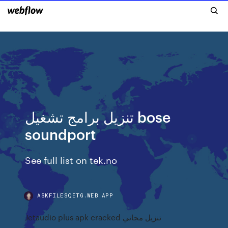
تنزيل برامج تشغيل bose
soundport
See full list on tek.no
ASKFILESQETG.WEB.APP
Jetaudio plus apk cracked تنزيل مجاني