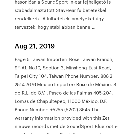
hasonlóan a SoundSport in-ear fejhallgató is
szabadalmaztatott StayHear fülbetétekkel
rendelkezik. A fülbetétek, amelyeket úgy
terveztek, hogy stabilabban benne …
Aug 21, 2019
Page 5 Taiwan Importer: Bose Taiwan Branch,
9F-A1, No.10, Section 3, Minsheng East Road,
Taipei City 104, Taiwan Phone Number: 886 2
2514 7676 Mexico Importer: Bose de México, S.
de R.L. de C.V. , Paseo de las Palmas 405-204,
Lomas de Chapultepec, 11000 México, D.F.
Phone Number: +5255 (5202) 3545 The
warranty information provided with this Zet
nieuwe records met de SoundSport Bluetooth-