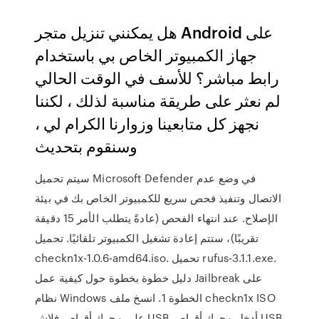
هل يمكنني تنزيل متجر Android على
جهاز الكمبيوتر الخاص بي باستخدام
رابط مباشر؟ للأسف في الوقت الحالي
لم نعثر على طريقة مناسبة لذلك ، لكننا
نجهز كل متابعينا وزوارنا الكرام لي ،
وسنقوم بتحديث
سيتم تحميل Microsoft Defender في وضع عدم
الاتصال وتنفيذ فحص سريع للكمبيوتر الخاص بك في بيئة
الإصلاح. عند انتهاء الفحص (عادةً يتطلب الأمر 15 دقيقة
تقريبًا)، ستتم إعادة تشغيل الكمبيوتر تلقائيًا. تحميل
checkn1x-1.0.6-amd64.iso. تحميل rufus-3.1.1.exe.
دليل خطوة بخطوة حول كيفية عمل Jailbreak على
نظام Windows الخطوة 1. انسخ ملف checkn1x ISO
على محرك أقراص فلاش USB أدخل محرك أقراص USB