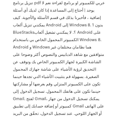
تنزيل برنامج pdf عربي للكمبيوتر او برنامج لقراءة نعم لا
يوجد | أحتاج إلى المساعدة إذا كان لديك أي أسئلة
إضافية ، فأخبرنا بذلك في قسم الأسئلة والأجوبة. كيف
يمكنني تنزيل ألعاب Android إلى Windows 8. 1 بدون
BlueStacks؟. لا يمكنني تشغيل ألعاب Android على
الكمبيوتر المحمول الخاص بي باستخدام Windows 8.
Android و Windows هما نظامان مختلفان غير
متوافقين مع شاهد الدبابيس والنصوص أكثر وضوحا على
الشاشة الكبيرة لجهاز الكمبيوتر الخاص بك وتوقف عن
التحديق لرؤية الأشياء على شاشة جهازك المحمول
الصغيرة. بسهولة قم بتثبيت الأشياء التي تجدها حينما
تكون على الكمبيوتر المنزلي وقم بعرضها أو مشاركتها
حينما تكون على هاتفك المحمول. تسجيل الدخول إلى
Gmail. لفتح Gmail، يمكنك تسجيل الدخول من جهاز
كمبيوتر أو إضافة حسابك إلى تطبيق Gmail على الهاتف
أو الجهاز اللوحي. عند تسجيل الدخول، تحقّق من البريد