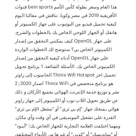
قنوات bein sports هذا العام وسعر بطولة كأس الأمم
الأفريقية 2019 في مصر وكوبا. نناقش في مقالنا اليوم
كيفية تحميل فيديو من اليوتيوب على جهاز الكمبيوتر أو
هاتفك أو الجهاز اللوحي الخاص بك بالخطوات والشرح.
كيف يمكنني التحقق من إصدار OpenGL على جهاز
الكمبيوتر الخاص بي؟ ستوضح لك الخطوات الواردة
أدناه كيفية التحقق من إصدار OpenGL على جهاز
الكمبيوتر الخاص بك. الأسئلة الشائعة. 1 برنامج تحويل
الحاسوب إلى راوتر Thinix Wifi Hotspot تحميل اخر
اصدار 2020; 2 Thinix WiFi هو برنامج متخصص في
نشر و توزيع خدمة الإنترنت الهوائي بجميع الأركان و ذلك
عن طريق تحويل اللاب توب أو الكمبيوتر إلى جهاز راوتر
هوائي يمنحك جهاز "إم بي ثري" أو "مشغل الإم بي ثري"
القدرة على تشغيل الموسيقى في أي وقت وأي مكان.
ومهما اختلفت العلامة التجارية للجهاز الخاص بك؛ "آيبود"
أو "سانديسك" أو "كوبي" أو غيرها من الأنواع المختلفة،