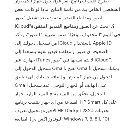
يقترح عليك البرنامج انقر فوق حول جهاز الكمبيوتر
الشخصي الخاص بك من قائمة النتائج. ماذا لو كانت بعض
الصور ومقاطع الفيديو مفقودة بعد تشغيل "صور
iCloud"؟. ابحث عن الصور ومقاطع الفيديو المفقودة
في ألبوم "المحذوف مؤخرًا" ضمن تطبيق "الصور"، وتأكد
من تسجيل دخولك إلى iCloud باستخدام Apple ID
الصحيح. أي صور أو مقاطع فيديو تقوم بنسخها إلى
جهازك عبر iTunes لا يتم نسخها في "صور iCloud".
تسجيل الدخول إلى Gmail. لفتح Gmail، يمكنك تسجيل
الدخول من جهاز كمبيوتر أو إضافة حسابك إلى تطبيق
Gmail على الهاتف أو الجهاز اللوحي. عند تسجيل
الدخول، تحقّق من البريد بفتح البريد الوارد. جهاز
الطباعة من اي جهاز بتثبيت برنامج HP Smart علي كل
الاجهزه; تحميل تعريف HP Deskjet 2320 تحديثات
الطابعة (لـوندوز اكس بي, Windows 7, 8, 8.1, 10)