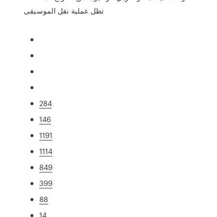
تظل عملية نقل الموسيقى
284
146
1191
1114
849
399
88
14