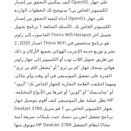
كيف يمكنني التحقق من إصدار OpenGL على جهاز
الكمبيوتر الخاص بي؟ ستوضح لك الخطوات الواردة
أدناه كيفية التحقق من إصدار OpenGL على جهاز
الكمبيوتر الخاص بك. الأسئلة الشائعة. 1 برنامج تحويل
الحاسوب إلى راوتر Thinix Wifi Hotspot تحميل اخر
اصدار 2020; 2 Thinix WiFi هو برنامج متخصص في
نشر و توزيع خدمة الإنترنت الهوائي بجميع الأركان و ذلك
عن طريق تحويل اللاب توب أو الكمبيوتر إلى جهاز راوتر
هوائي يمنحك جهاز "إم بي ثري" أو "مشغل الإم بي ثري"
القدرة على تشغيل الموسيقى في أي وقت وأي مكان.
ومهما اختلفت العلامة التجارية للجهاز الخاص بك؛ "آيبود"
أو "سانديسك" أو "كوبي" أو غيرها من الأنواع المختلفة،
تظل عملية نقل الموسيقى كيف أقوم بتوصيل جهاز HP
Deskjet 3789 بجهاز الكمبيوتر الخاص بي ؟ قم بتنزيل
برنامج تشغيل اتش بي ديسك جيت بلينكات سريعة آمنة
موثوق منها HP DeskJet 3789 مجانًا لنظام التشغيل