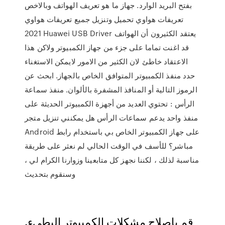
بفتح البريد الوارد. جهاز ما هو تعريف الهواتف وبالاخص
تعريفات هواوي تحميل وتنزيل جميع تعريفات هواوي
2021 Huawei USB Driver يعتقد الكثيرون أن الهواتف
قد اغنت تماما على جزء من جهاز الكمبيوتر ولاكن هذا
الاعتقاد خاطئ لان الكثير من الامور لايمكن الاستغناء
حدد منفذ الكمبيوتر المتوافق الخاص بالجهاز. ابحث عن
الرموز التالية أو المنافذ المشفرة بالألوان. منفذ سماعة
الرأس : تحتوي العديد من أجهزة الكمبيوتر الحديثة على
منفذ واحد يدعم سماعات الرأس هل يمكنني تنزيل متجر
Android على جهاز الكمبيوتر الخاص بي باستخدام رابط
مباشر؟ للأسف في الوقت الحالي لم نعثر على طريقة
مناسبة لذلك ، لكننا نجهز كل متابعينا وزوارنا الكرام لي ،
وسنقوم بتحديث
قم بإصلاح مشكلات الكمبيوتر البطيء.