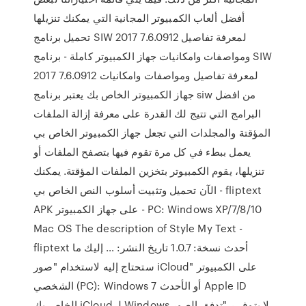
أفضل ألعاب الكمبيوتر المجانية التي يمكنك تنزيلها
تحميل برنامج SIW 2017 7.6.0912 لمعرفة تفاصيل
ومواصفات وامكانيات جهاز الكمبيوتر كاملة - برنامج SIW
2017 7.6.0912 لمعرفة تفاصيل ومواصفات وامكانيات
جهاز الكمبيوتر الخاص بك يعتبر برنامج siw من افضل
البرامج التي تتيج لك القدرة على معرفة إزالة الملفات
المؤقتة والمجلدات التي تجعل جهاز الكمبيوتر الخاص بي
يعمل ببطء في كل مرة تقوم فيها بتصفح الملفات أو
تنزيلها، يقوم الكمبيوتر بتخزين الملفات المؤقتة. يمكنك
الآن تحميل وتثبيت أسلوب النص الخاص بي - fliptext
APK على جهاز الكمبيوتر - PC: Windows XP/7/8/10
Mac OS The description of Style My Text -
fliptext أحدث نسخة: 1.0.7 تاريخ النشر: … إليك ما
ستحتاج إليه لاستخدام "صور iCloud" على الكمبيوتر
الشخصي (PC): Windows 7 أو الأحدث Apple ID
الخاص بك iCloud لـ Windows لا يتوف ر "تدفق الصور