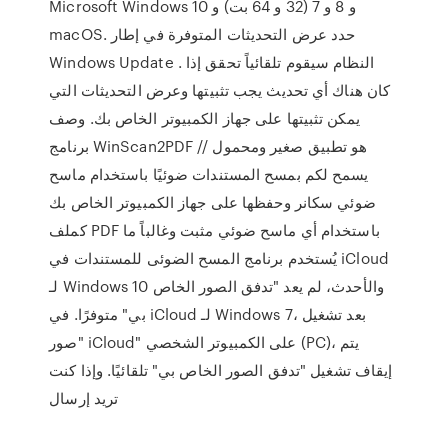
Microsoft Windows 10 و 8 و 7 (32 و 64 بت) و
macOS. حدد عرض التحديثات المتوفرة في إطار
Windows Update . النظام سيقوم تلقائياً تحقق إذا
كان هناك أي تحديث يجب تثبيتها وعرض التحديثات التي
يمكن تثبيتها على جهاز الكمبيوتر الخاص بك. وصف
برنامج WinScan2PDF // هو تطبيق صغير ومحمول
يسمح لكم بمسح المستندات ضوئيًا باستخدام ماسح
ضوئي سكانر وحفظها على جهاز الكمبيوتر الخاص بك
كملف PDF باستخدام أي ماسح ضوئي مثبت وغالباً ما
يُستخدم برنامج المسح الضوئى للمستندات في iCloud
لـ Windows 10 والأحدث، لم يعد "تدفق الصور الخاص
بي" متوفرًا. في iCloud لـ Windows 7، بعد تشغيل
"صور iCloud" على الكمبيوتر الشخصي (PC)، يتم
إيقاف تشغيل "تدفق الصور الخاص بي" تلقائيًا. وإذا كنت
تريد إرسال