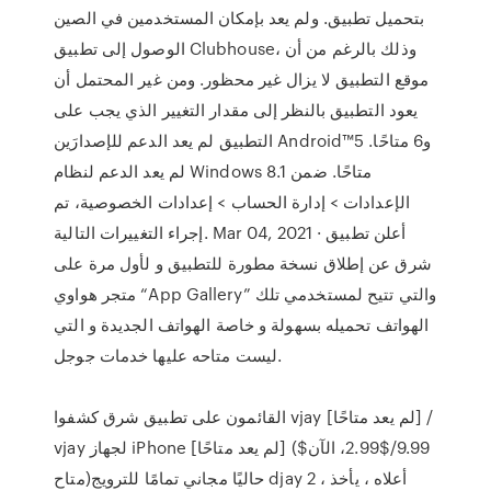
بتحميل تطبيق. ولم يعد بإمكان المستخدمين في الصين
الوصول إلى تطبيق Clubhouse، وذلك بالرغم من أن
موقع التطبيق لا يزال غير محظور. ومن غير المحتمل أن
يعود التطبيق بالنظر إلى مقدار التغيير الذي يجب على
التطبيق لم يعد الدعم للإصدارَين Android™5 و6 متاحًا.
لم يعد الدعم لنظام Windows 8.1 متاحًا. ضمن
الإعدادات > إدارة الحساب > إعدادات الخصوصية، تم
إجراء التغييرات التالية. Mar 04, 2021 · أعلن تطبيق
شرق عن إطلاق نسخة مطورة للتطبيق و لأول مرة على
متجر هواوي “App Gallery” والتي تتيح لمستخدمي تلك
الهواتف تحميله بسهولة و خاصة الهواتف الجديدة و التي
ليست متاحه عليها خدمات جوجل.
القائمون على تطبيق شرق كشفوا vjay [لم يعد متاحًا] /
vjay لجهاز iPhone [لم يعد متاحًا] ($9.99/$2.99، الآن
متاح)حاليًا مجاني تمامًا للترويج djay 2 ، أعلاه ، يأخذ