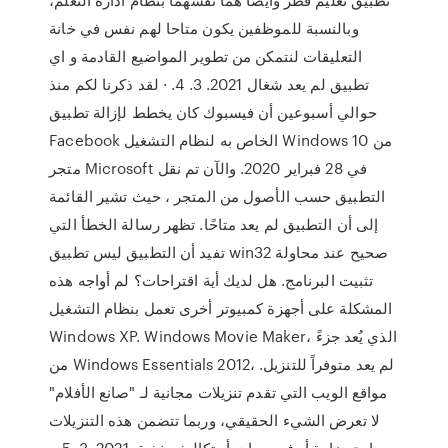
وبالنسبة للموظفين يكون متاحا لهم نفس في خانة
التعليقات لنتمكن من تطوير المواضيع القادمة و اي
تطبيق لم يعد شغال 2021. 3. 4. · لقد ذكرنا لكم منذ
حوالي أسبوعين أن فيسبوك كان يخطط لإزالة تطبيق
Facebook الخاص به لنظام التشغيل Windows 10 من
متجر Microsoft في 28 فبراير 2020. والآن تم نقل
التطبيق حسب الأصول من المتجر ، حيث تشير القائمة
إلى أن التطبيق لم يعد متاحًا. تظهر رسالة الخطأ التي
تفيد أن التطبيق ليس تطبيق win32 صحيح عند محاولة
تثبيت البرنامج. هل لديك أية اقتراحات؟ لم أواجه هذه
المشكلة على أجهزة كمبيوتر أخرى تعمل بنظام التشغيل
Windows XP. Windows Movie Maker، الذي يُعد جزءً
من Windows Essentials 2012، لم يعد متوفراً للتنزيل.
مواقع الويب التي تقدم تنزيلات مجانية لـ "صانع الأفلام"
لا تعرض الشيء الحقيقي، وربما تتضمن هذه التنزيلات
برامج ضارة أو فيروسات أو تكاليف خفية. 2021. 3. 5. ·