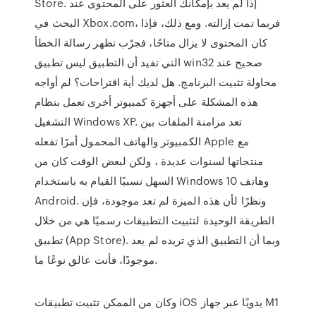
Store. إذا لم يعد بإمكانك العثور على المحتوى عند
البحث في Xbox.com، فربما تمت إزالته. ومع ذلك، فإذا
كان المحتوى لا يزال متاحًا، فجرّب تظهر رسالة الخطأ
التي تفيد أن التطبيق ليس تطبيق win32 صحيح عند
محاولة تثبيت البرنامج. هل لديك أية اقتراحات؟ لم أواجه
هذه المشكلة على أجهزة كمبيوتر أخرى تعمل بنظام
التشغيل Windows XP. تعد مزامنة الملفات بين
الكمبيوتر والهاتف المحمول أمرًا تفعله Apple مع
منتجاتها لسنوات عديدة ، ولكن لبعض الوقت كان من
السهل نسبيًا القيام به باستخدام Windows 10 وهاتف
Android. ونظرًا لأن هذه الميزة لم تعد موجودة، فإن
الطريقة الوحيدة لتثبيت التطبيقات رسميًا هي من خلال
تطبيق (App Store). وبما أن التطبيق الذي تريده لم يعد
موجودًا، فأنت عالق نوعًا ما.
وكان من الممكن تثبيت تطبيقات iOS يدويًا عبر جهاز M1