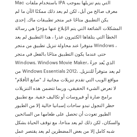
Mac باستخدام ملفات IPA التي يتم تنزيلها بموجب
معرف صالح من آبل، لكن لم يعد ذلك ممكنًا الآن ما لم
يكن التطبيق متاحًا عبر متجر تطبيقات ماك. إحدى
المشكلات الشائعة التي يتم الإبلاغ عنها مؤخرًا هي رسالة
الخطأ التي يتلقاها الكثيرون عذرا ، هذا التطبيق لم يعد
متوفرا عند محاولة تنزيل تطبيق من متجر Windows ،
حتى عندما يكون التطبيق متاحًا بالفعل في متجر
Windows. Windows Movie Maker، الذي يُعد جزءً
من Windows Essentials 2012، لم يعد متوفراً للتنزيل.
مواقع الويب التي تقدم تنزيلات مجانية لـ "صانع الأفلام"
لا تعرض الشيء الحقيقي، وربما تتضمن هذه التنزيلات
برامج ضارة أو فيروسات أو تكاليف خفية. مع تطبيق
حظر التجول تبدو ساحات إسبانيا خالية إلا من الطيور
الطيور تعودت أن تحصل على طعامها من السائحين
والسكان، لكن ذلك لم يعد متاحا، مع توقف الحياة بشكل
شبه كامل إلا من بعض المضطرين لم يعد يقتصر عمل