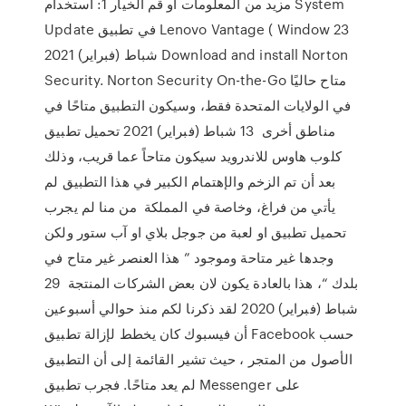
مزيد من المعلومات أو قم الخيار 1: استخدام System
Update في تطبيق Lenovo Vantage ( Window 23
شباط (فبراير) 2021 Download and install Norton
Security. Norton Security On-the-Go متاح حاليًا
في الولايات المتحدة فقط، وسيكون التطبيق متاحًا في
مناطق أخرى 13 شباط (فبراير) 2021 تحميل تطبيق
كلوب هاوس للاندرويد سيكون متاحاً عما قريب، وذلك
بعد أن تم الزخم والإهتمام الكبير في هذا التطبيق لم
يأتي من فراغ، وخاصة في المملكة من منا لم يجرب
تحميل تطبيق او لعبة من جوجل بلاي او آب ستور ولكن
وجدها غير متاحة وموجود ” هذا العنصر غير متاح في
بلدك “، هذا بالعادة يكون لان بعض الشركات المنتجة 29
شباط (فبراير) 2020 لقد ذكرنا لكم منذ حوالي أسبوعين
أن فيسبوك كان يخطط لإزالة تطبيق Facebook حسب
الأصول من المتجر ، حيث تشير القائمة إلى أن التطبيق
لم يعد متاحًا. فجرب تطبيق Messenger على