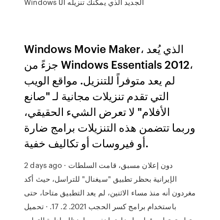
Windows الجديد الذي يمكنك تنزيله الآ
Windows Movie Maker، الذي يُعد
جزءً من Windows Essentials 2012،
لم يعد متوفراً للتنزيل. مواقع الويب
التي تقدم تنزيلات مجانية لـ "صانع
الأفلام" لا تعرض الشيء الحقيقي،
وربما تتضمن هذه التنزيلات برامج ضارة
أو فيروسات أو تكاليف خفية.
2 days ago · دون إعلان مسبق، قامت السلطات
الإيرانية بحظر تطبيق "سيغنال" للتراسل، حيث أكد
مغردون أنه منذ مساء الاثنين، لم يعد التطبيق متاحا، حتى
باستخدام برامج كسر الحجب 2021. 2. 17. · تحميل
تطبيق تعليم قطر وايضا هما نفسهما بنظام ادارة التعلم،