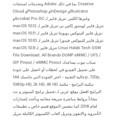
وتحديثات لمنتجات Adobe بما في ذلك Creative
Cloud وPhotoshop وInDesign وIllustrator
وAcrobat Pro DC وغيرها الكثير. تنزيل فايبر لـ
macOS 10.12 تنزيل فايبر لويندوز إكس بي تنزيل فايبر لـ
macOS 10.11 تنزيل فايبر للينوكس يوبونتا تنزيل فايبر لـ
macOS 10.10 تنزيل فايبر للينوكس فيدورا تنزيل فايبر لـ
macOS 10.9 تنزيل فايبر لـ Linux Halab Tech GSM
File Download. All Brands DUMP eMMC / UFS /
iSP Pinout / eMMC Pinout سناب تيوب يساعدك
على تحميل الفيديو في لحظات أو احصل على جودة
عالية التقنية – اختر الجودة التي تناسبك 144p, 720p,
1080p HD, 2k HD, 4K HD مكتبة البرامج - مكتبة
البرامج افضل موقع عربي لـ تحميل برامج كمبيوتر و نت
مجاناً بروابط مباشرة سريعة مجانيه وبأجدد إصدارات
لعام 2018 كما يتضمن الموقع قسم خاص بـ تطبيقات
الأندرويد والايفون وتنزيل العاب الكمبيوتر الكاملة تنزيل