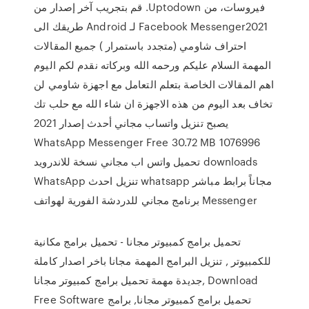
فيروسات، من Uptodown. قم بتجريب آخر إصدار من
Facebook Messenger2021 لـ Android طريقك الى
احتراف شاومي (متجدد باستمرار ) جميع المقالات
المهمة السلام عليكم ورحمه الله وبركاته نقدم لكم اليوم
اهم المقالات الخاصة بتعلم التعامل مع اجهزة شاومي لن
تخاف بعد اليوم من هذه الاجهزة ان شاء الله مع حلب تك
يصبح تنزيل واتساب مجاني أحدث إصدار 2021
WhatsApp Messenger Free 30.72 MB 1076996
downloads تحميل واتس اب مجاني نسخة للاندرويد
مجاناً برابط مباشر whatsapp تنزيل احدث WhatsApp
Messenger برنامج مجاني للدردشة الفورية لهواتف
تحميل برامج كمبيوتر مجانا - تحميل برامج مكانية
للكمبيوتر , تنزيل البرامج المهمة مجانا باخر اصدار كاملة
جديدة مهمة تحميل برامج كمبيوتر مجانا, Download
Free Software تحميل برامج كمبيوتر مجانا, برامج