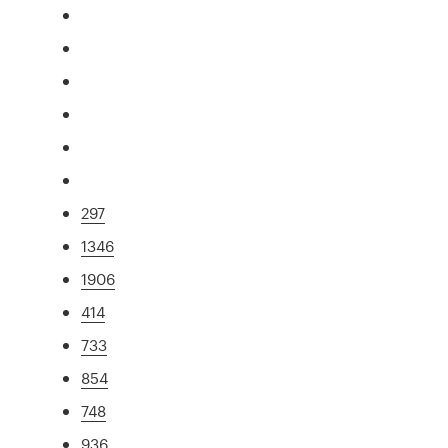
297
1346
1906
414
733
854
748
936