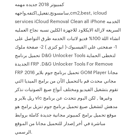
كمبيوتر 2018 جديده مهمه
سامسونج,تفعيل,اكتفه,واجهه,cm2,best, icloud
services iCloud Removal Clean all iPhone الخدمه
السريعه لازالة الايكلاود للاجهزة الكلين نسبه نجاح العمليه
انشاء اللة 100% فديو لاثبات الخدمه طرق التواصل على
1- صفحتى علي الفيسبوك-( ابو كنزى ) 2- صفحة ملوك
تحميل برنامج D&G Unlocker Tools لتخطى الحماية
الجديدة FRP .D&G Unlocker Tools For Remove
FRP 2016 تحميل برنامج جوم بلاير GOM Player مجانا
مجاني محدث قم بالتحميل الآن من برامج الميديا التي
تقوم بتشغيل الفيديو ومختلف أنواع صيغ الصوتيات نذكر
ريل بلاير و vlc وغيرها , لكن اليوم نتحدث عن برنامج
مدهش لتشغيل صيغ تحميل برنامج جوم تنزيل برامج هو
موقع تحميل برامج كمبيوتر مجانية جديدة كاملة بروابط
مباشرة في أخر إصدار للتحميل مجانا من الموقع
الرسمي.