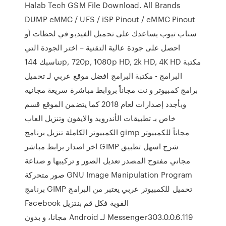
Halab Tech GSM File Download. All Brands
DUMP eMMC / UFS / iSP Pinout / eMMC Pinout
سناب تيوب يساعدك على تحميل الفيديو في لحظات أو
احصل على جودة عالية التقنية – اختر الجودة التي
تناسبك 144p, 720p, 1080p HD, 2k HD, 4K HD مكتبة
البرامج - مكتبة البرامج افضل موقع عربي لـ تحميل
برامج كمبيوتر و نت مجاناً بروابط مباشرة سريعة مجانيه
وبأجدد إصدارات لعام 2018 كما يتضمن الموقع قسم
خاص بـ تطبيقات الأندرويد والايفون وتنزيل العاب
الكمبيوتر الكاملة تنزيل برنامج gimp مجاناً للكمبيوتر
اخر اصدار برابط مباشر GIMP شرح اسهل تطبيق
مجاني مفتوح المصدر تعديل الصور و تركيبها و صناعة
صور متحركة GNU Image Manipulation Program
برنامج GIMP تحميل للكمبيوتر عربي يعتبر من البرامج
القوية فكل ‫قم بنتزيل Facebook
Messenger303.0.0.6.119 لـ Android مجانا، و بدون