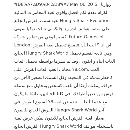
%D8%A7%D9%84%D8%A7 May 06, 2015 · زوارنا
الكرام نقدم لكم افضل واقوى لعبة المغامرات المائية
لعبة سمك القرش الجائع Hungry Shark Evolution
على منصة هواتف اندرويد جالكسي تابلت نوكيا سوني
اكسبريا وهي من تطوير شركة Future Games of
London. اين انا ؟ انت الآن تتصفح تحميل لعبة القرش
الجائع Hungry Shark World وهي تابعه لقسم تحميل
العاب ايباد و ايفون , وقد تم نشرها بواسطه تحميل العاب
مجانا . العب ألعاب القرش على Y8.com. العب
كأخطرسمكة في المحيط وكل السمك الصغير الآخر من
حولك. يمكنك أيضًا أن تلعب كشخص وتحاول منع سمكة
قرش من عض أطرافك. في كلتا الحالتين، دائمًا ما يكون
أسبوع القرش في Y8 مع هذه الألعاب. نبذة عن لعبة
القرش الجائع للأيفون Hungry Shark World آخر
إصدار: لعبة القرش الجائع للايفون يمكن عرض لعبة
القرش الجائع Hungry Shark World باستخدام هواتف