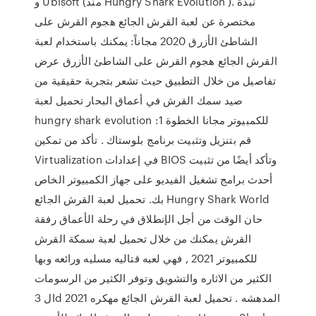
و Ubisoft (منذ Hungry Shark Evolution ). نبذة
مختصرة عن لعبة القرش الجائع هجوم القرش على
الشاطئ الأزرق 2020 مجاناً: يمكنك باستخدام لعبة
القرش الجائع هجوم القرش على الشاطئ الأزرق عرض
تفاصيل من خلال التطبيق حيث تشعر بتجربة حقيقية من
صيد سمك القرش في أعماق البحار تحميل لعبة
hungry shark evolution للكمبيوتر مجانا الخطوة 1:
قم بتنزيل وتثبيت برنامج بلوستاك . تأكد من تمكين
Virtualization في إعدادات BIOS وتأكد أيضًا من تثبيت
أحدث برامج تشغيل الفيديو على جهاز الكمبيوتر الخاص
بك. تحميل لعبة القرش الجائع Hungry Shark World‏
حان الوقت من أجل الإنطلاق في رحلة الأعماق رفقة
القرش يمكنك من خلال تحميل لعبة سمكة القرش
للكمبيوتر 2021 , فهي لعبه قتاليه مسليه ورائعه وبها
الكثير من الاثاره والتشويق وتوفر الكثير من الرسومات
ال 3d المدهشه . تحميل لعبة القرش الجائع مهكره 2021