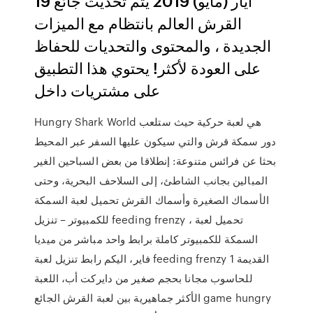
19 أيار (مايو) 2019 يتم تحديث جائع
القرش العالم بانتظام مع الميزات
الجديدة ، والمحتوى والتحديات للحفاظ
على العودة لأكثر! يحتوي هذا التطبيق
على مشتريات داخل
Hungry Shark World هي لعبة حركية حيث ستلعب
دور سمكة قرش والتي سيكون عليها السفر عبر المحيط
بحثا عن فرائس متنوعة: إنطلاقا من بعض السباحين الغير
المبالين بجانب الشاطئ، إلى السلاحف البحرية، وحتى
الأسماك الصغيرة وأسماك القرش تحميل لعبة السمكة
للكمبيوتر – تنزيل feeding frenzy ، تحميل لعبة
السمكة للكمبيوتر كاملة برابط واحد مباشر من ميديا
فاير، اليكم رابط تنزيل لعبة feeding frenzy 1 القديمة
للحاسوب مجانا بحجم صغير من دايركت أب، اللعبة
الأكثر جماهيرية بين لعبة القرش الجائع game hungry