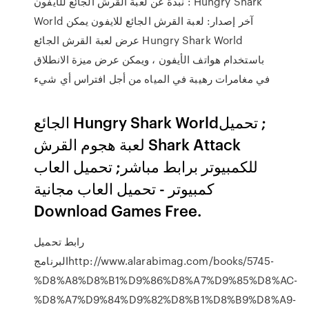
: نبذة عن لعبة القرش الجائع للأيفون Hungry Shark
World آخر إصدار: لعبة القرش الجائع للايفون يمكن
عرض لعبة القرش الجائع Hungry Shark World
باستخدام هواتف الأيفون ، ويمكن عرض ميزة الانطلاق
في مغامرات رهيبة في المياه من أجل افتراس أي شيء
الجائع Hungry Shark World‏; تحميل
لعبة هجوم القرش Shark Attack
للكمبيوتر برابط مباشر; تحميل العاب
كمبيوتر - تحميل العاب مجانية
Download Games Free.
رابط تحميل
البرنامجhttp://www.alarabimag.com/books/5745-
%D8%A8%D8%B1%D9%86%D8%A7%D9%85%D8%AC-
%D8%A7%D9%84%D9%82%D8%B1%D8%B9%D8%A9-