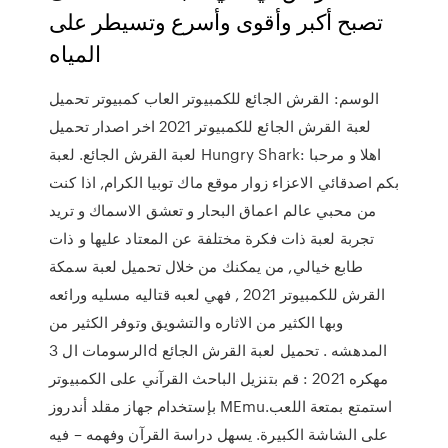
تصبح أكبر وأقوى وأسرع وتسيطر على
المياه
الوسم: القرش الجائع للكمبيوتر العاب كمبيوتر تحميل
لعبة القرش الجائع للكمبيوتر 2021 اخر اصدار تحميل
لعبة القرش الجائع. لعبة Hungry Shark: اهلا و مرحبا
بكم اصدقائي الاعزاء زوار موقع ماك توبيا الكرام, اذا كنت
من محبي عالم اعماق البحار و تعشق الاسماك و تريد
تجربة لعبة ذات فكرة مختلفة عن المعتاد عليها و ذات
طابع خيالي, من يمكنك من خلال تحميل لعبة سمكة
القرش للكمبيوتر 2021 , فهي لعبه قتاليه مسليه ورائعه
وبها الكثير من الاثاره والتشويق وتوفر الكثير من
الرسومات ال 3d المدهشه . تحميل لعبة القرش الجائع
مهكره 2021 : قم بتنزيل الباحث القرآني على الكمبيوتر
بإستخدام جهاز مقلد أندروز MEmu.استمتع بمتعة اللعب
على الشاشة الكبيرة. يسهل دراسة القرآن وفهمه – فيه