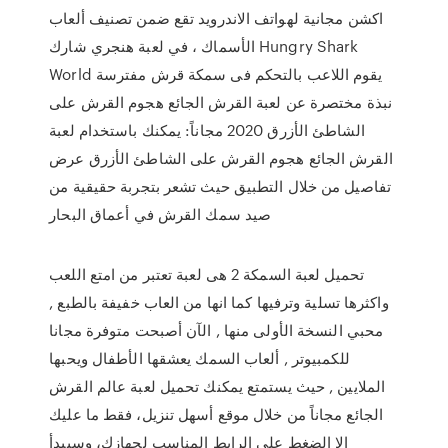
اكشن مجانية لهواتف الاندرويد تقع ضمن تصنيف ألعاب
الأسماك ، في لعبة هنجري شارك Hungry Shark
World يقوم اللاعب بالتحكم فى سمكة قرش مفترسة
نبذة مختصرة عن لعبة القرش الجائع هجوم القرش على
الشاطئ الأزرق 2020 مجاناً: يمكنك باستخدام لعبة
القرش الجائع هجوم القرش على الشاطئ الأزرق عرض
تفاصيل من خلال التطبيق حيث تشعر بتجربة حقيقية من
صيد سمك القرش في أعماق البحار
تحميل لعبة السمكة 2 هى لعبة تعتبر من امتع اللعب
واكثرها تسلية وترفيها كما انها من العاب خفيفة بالطبع ,
محبي النسخة الأولى منها , الآن أصبحت متوفرة مجانا
للكمبيوتر , ألعاب السمك يعشقها الأطفال ويحبها
الملايين , حيث يستمتع يمكنك تحميل لعبة عالم القرش
الجائع مجاناً من خلال موقع أسهل تنزيل، فقط ما عليك
إلا الضغط على الرابط المناسب لجهازك، وسيبدأ