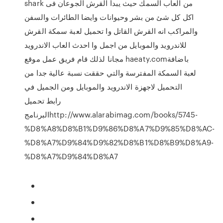
shark من العاب السمك حيث يبدأ القرش الجوعان فى
اكل كل شئ من بشر وحيوانات وايضا الطائرات والسفن
والمراكب انه القرش القاتل وا تحميل لعبة سمكة القرش
للاندرويد والموبايل من اجمل وا احدث العاب الاندرويد
مجانا لذلك قام فريق عمل موقع haeaty.comباضافة
لعبة السمكة المفترسة والتي حققت نسبة عالية جدا من
التحميل لاجهزة الاندرويد والموبايل ومن الجميل في
رابط تحميل
البرنامجhttp://www.alarabimag.com/books/5745-
%D8%A8%D8%B1%D9%86%D8%A7%D9%85%D8%AC-
%D8%A7%D9%84%D9%82%D8%B1%D8%B9%D8%A9-
%D8%A7%D9%84%D8%A7