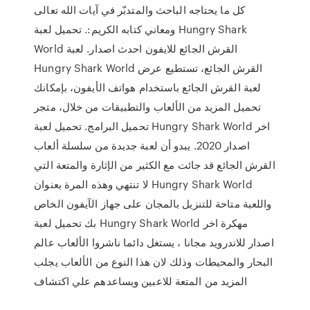
كل ما يحتاجه الباحث والمتدبّر في آيات الله تعالى
ومعاني كتابه الكريم:. تحميل لعبة Hungry Shark
World القرش الجائع للايفون احدث اصدار. لعبة
Hungry Shark World القرش الجائع، تستطيع عرض
لعبة القرش الجائع باستخدام هواتف الأيفون، بإمكانك
تحميل المزيد من الألعاب والتطبيقات من خلال، متجر
تحميل البرامج. تحميل لعبة Hungry Shark World اخر
اصدار 2020. يبدو أن لعبة جديدة من سلسلة ألعاب
القرش الجائع قد جائت مع الكثير من الإثارة والمتعة التي
لا تنتهي وهذه المرة بعنوان Hungry Shark World
واللعبة متاحة للتنزيل بالمجان على جهاز الآيفون الخاص
بك تحميل لعبة Hungry Shark World مهكرة اخر
اصدار للاندرويد مجانا ، يستغل دائما ناشروا الألعاب عالم
البحار والمحيطات وذلك لان هذا النوع من الألعاب يجلب
المزيد من المتعة للاعبين ويساعدهم علي اكتشاف