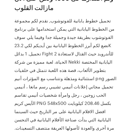
مازالت القلوب
تحميل خطوط يابانية للفوتوشوب, نقدم لكم مجموعة
من الخطوط اليابانية التي يمكن استخدامها على برنامج
الفوتوشوب بطريقة جيدة وجميلة جدا وفيما يلي سوف
نضع لكم أبرز الخطوط اليابانية بين أيديكم لكي 23.2K
تحميل. 1 بدائل Fight 2 للأندرويد حيث القتال لاستعادة
الحياة، لعبة مميزة من شركة Nekki اليابانية المختصة
بتطوير الألعاب، قصة هذه اللعبة تتمثل في خلفيات
استثنائية ومذهلة وتتناسب مع المؤثرات أنيم png الصور
تحميل مجاني إعلانات أنيمي تشيبي رسم مانغا ، أنيمي
الحب زوجين ، رجل وامرأة شخصيات أنيمي تقاسم
الآيس كريم PNG 548x500 بكسل 208.46 كيلوبايت
افضل الافلام اليابانية على مر التاريخ حيث السينما
اليابانية التي بدأت صناعة الأفلام اليابانية في التحسن
مرة أخرى والعودة لأصولها العريقة منتصف التسعينات.