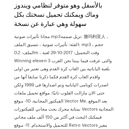
بالأسفل وهو متوفر لنظامي ويندوز
وماك ويمكنك تحميل نسختك بكل
سهولة وهي عبارة عن نسخة
مجانا تأثيرات صوتية mp3نزيل صممه: 撒玛利亚人 ،
الفئة: تأثيرات صوتية ، تنسيق الملف: mp3 ، حجم
الملف: 0.2m ، وقت التحميل: 2017-10-29 لعبة
Winning eleven 3 والتى عرفت فيما بيننا نحن العرب
بلعبة اليابانيه بين العاب كرة القدم وهى تعتبر من اولى
واقدم العاب كرة القدم فكما ذكرنا سابقا أنها من
اصدرات كونامى اليابانيه وتم اصدارها فى 1999 ولكن
حتى الان مازالت القلوب ثانيًا: مواقع تحميل ملفات
الفيكتور المجانية. 10- موقع Vector Me. يعد الموقع
بمثابة محرك بحث مجاني للفيكتورات Vectors المجانية
فيمكنك البحث في أكثر من 150 ألف ملف مجاني
للتحميل والاستخدام. 11- موقع Retro Vectors مغير