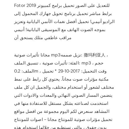
Fotor للتعديل على الصور تحميل برامج كمبيوتر 2019
برابط مباشر تحميل برنامج تحويل جهازك المحمول إلى
الراديو أنيمي! تحميل أفضل نغمات الأنمي اليابانية وتعزيز
بموجه الصوت الهاتف مع الموسيقى اليابانية! أنيمي
مراقب عاطفي مثلك يستحق أن
مجانا تأثيرات صوتية mp3نزيل صممه: 撒玛利亚人 ،
الفئة: تأثيرات صوتية ، تنسيق الملف: mp3 ، حجم
الملف: 0.2m ، وقت التحميل: 2017-10-29 * تحميل
مكتبة مؤثرات صوت مجاناً. يحتوي كل رابط على نمط
مختلف لشعور أو استخدام مختلف، والجميل ان كل ملف
يتضمن المسار الصوتي النهائي والمعدات والادوات التي
استخدمت لصناعته بشكل مستقل للاستفادة منها في
المشاهد سنعرض لكم اليوم مجموعة من افضل مواقع
تحميل مؤثرات صوتية للمونتاج مجانا – اصوات للمونتاج
بدون حقوق ، والتي تستطيع من خلالها استخدام هذه