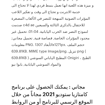
و ميزة هذه اللعبة انها تعمل بنمط فردي لهذا لا تحتاج الى
خدمة الانترنت و تحتاج الى وقت و تفكير اللاعب
المؤثرات الصوتية المبهجة للنصر في الألعاب المصغرة
صدمت c4d ae للاحتفال بالذكرى الثالثة والسبعين
لنموذج النصر ضد الحرب اليابانية. 01:04. تحميل غير
محدود المؤثرات الخاصة, قصاصة فنية, تحميل مجاني;
معلومات PNG. الأبعاد 1307x1271px. حجم الملف
639.81KB. MIME type Image/png. تنزيل png (
639.81KB ) المطبخ الياباني السوشي Onigiri الطبخ ،
والمواد السوشي اليابانية, بابوا نيو
مجاني : يمكنك الحصول على برنامج
كامتازيا ستوديو 2021 مجاناً من خلال
الموقع الرسمي للبرنامج أو من الروابط