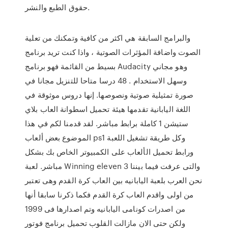
حقوق الطبع والنشر.
والبرامج السابقة هي اكثر من كافية وتمكنك من تعلية
الصوت واضافة المؤثرات الصوتية ، واذا كنت تريد برنامج
بسيط من القائمة فهو برنامج Audacity وهو مجاني
وسهل الاستخدام . 48 درسا متاحا للتنزيل مجانا في
صورة تمثيلية صوتية ونصوصها. إنها دروس موثوقة في
اللغة اليابانية تقدمها هيئة تحميل اسطوانة العاب بلاي
ستيشن 1 كاملة برابط مباشر. لقد قدمنا لكم في هذا
الموضوع بعض ألعاب ps1 وكل طريقة تشغيل اللعبة
ورابط تحميل الألعاب على الكمبيوتر الخاص بك بشكل
مباشر. لعبة Winning eleven 3 والتى عرفت فيما بيننا
نحن العرب بلعبة اليابانيه بين العاب كرة القدم وهى تعتبر
من اولى واقدم العاب كرة القدم فكما ذكرنا سابقا أنها
من اصدرات كونامى اليابانيه وتم اصدارها فى 1999
ولكن حتى الان مازالت القلوب تحميل برنامج فوتور