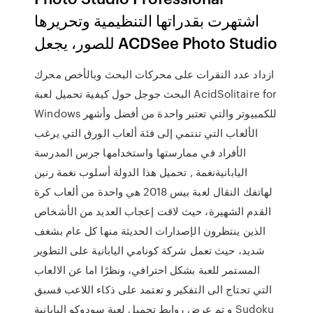
اشتهرت بقدراتها التنظيمية وتحريرها
للصور، يجعل ACDSee Photo Studio
ازداد عدد النقرات على محركات البحث وبالأخص محرك
البحث جوجل حول كيفية تحميل لعبة AcidSolitaire for
Windows للكمبيوتر والتي تعتبر واحدة من أفضل وأشهر
الألعاب التي تنتمي إلى فئة ألعاب الورق التي يرغب
الأفراد في ممارستها واستخدامها جرس المدرسة
اليابانيةنغمة , تحميل هذا الدولة أسلوب نغمة رنين
لهاتفك النقال لعبة بيس 2018 هي واحدة من ألعاب كرة
القدم الشهيرة، حيث لاقت إعجاب العديد من الأشخاص
الذين ينتظرون الإصدارات الحديثة منها كل عام بشغف
شديد، حيث تعمل شركة كونامي اليابانية على التطوير
المستمر للعبة بشكل احترافي، ونظرًا اما عن الالعاب
التي تحتاج الى التفكير و تعتمد على ذكاء اللاعب فسبق
و تم عرض روابط تحميل لعبة سودوكو اليابانية Sudoku