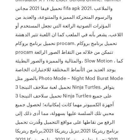
تحميل فيفا 2021 مجاني fifa apk 2021. والملاعب
والرسوم المتحركة المميزة والمتنوعة، والعديد من
المؤثرات الصوتية الرائعة التي تجعل المستخدم أو
اللاعب، يشعر بأنه في الملعب كما ان اللعبة تثير الدهشة
تحميل برنامج بروكام procam. تحميل برنامج بروكام
procam تتمكن من خلاله من التقاط الصور الرائعة
والمثالية والمميزة والصور البطيئة، Slow Motion ، كما
يوجد العديد من الأنماط المختلفة للاختيارات الخاصة
بالصور مثل Photo Mode – Night Mod Burst Mode
تحميل لعبة سلاحف النينجا 3 Ninja Turtles. يتوافر
تحميل سلاحف النينجا 3 Ninja Turtles على جميع
أجهزة الكمبيوتر مهما كانت إمكانياته؛ لحصول جميع
محبي تلك السلسة عليها بسهولة، مما أدى ذلك إلى
الرفع من نقاطها على مواقع التحميل وقُدرت تحميل
برنامج ريتريكا 2021,تنزيل ريتريكا 2021,برنامج ريتريكا
2021,تحميل تطبيق ريتريكا 2021,برنامج ريتريكا 2021