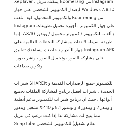
Xeplayer ، يمكنك تنزيل Boomerang من Instagram
لإصدار الكمبيوتر الشخصي على جهاز Windows 7،8،10
والكمبيوتر المحمول. كيف تلعب Boomerang من
Instagram على جهاز الكمبيوتر ، أجهزة تحميل تطبيقات
/ ألعاب للكمبيوتر / كمبيوتر محمول / ويندوز 7،8،10. إنها
طريقة بسيطة لالتقاط ومشاركة اللحظات العالمية على
جهاز الأندرويد خاصتك. يساعدك تطبيق Instagram APK
على مشاركة الصور ، وتحميل الصور ، ونشر صور ،
وتكوين صداقات
شير ات SHAREit للكمبيوتر جميع الإصدارات القديمة و
الجديدة : شير ات افضل برنامج لمشاركة الملفات بجميع
أنواعها ، حيث ان برنامج شير ات للكمبيوتر يدعم أنظمة
تشغيل ويندوز XP و ويندز 7 و ويندوز 8 و ويندوز 8.1 و 10
مما يتيح لك مشاركة لذا إذا كنت ترغب في تنزيل
SnapTube للكمبيوتر الشخصي (نظام تشغيل