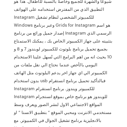
شيوعًا والشهرة للجميع وخاصةً بالنسبة للأطفال. هذا هو
التطبيق الذي من المفترض استخدامه على الهواتف
Instagram للكمبيوتر الشخصي لنظام تشغيل
Windows وعبر برنامج Grids for Instagram هو اسم
إصدار جميل ورائع من برنامج Instagram الرسمي الذي
بتثبيته على جهاز الكمبيوتر الخاص بك ، يمكنك الاستمتاع
بجميع تحميل برنامج بلوتوث للكمبيوتر لويندوز 7 و 8 و
10 بحيث انه من اهم البرامج التي تُسهل علينا الاستخدام
اليومي بالأخص عندما نحتاج الي نقل ملفات من
الكمبيوتر الي اي جهاز اخر يدعم البلوتوث مثل الهاتف
بدون استخدام usb فبالتأكيد تحميل برنامج انستقرام
Instagram للكمبيوتر ويندوز. برنامج انستقرام
Instagram للويندوز هو برنامج خاص بموقع انستجرام
المواقع الاجتماعي الاول لنشر الصور ويعرف وسط
مستخدمي الانترنت ومحبي الموقع ” بتطبيق الانستا ” او
بالانجليزية برنامج تشغيل الجوال في الكمبيوتر. مع