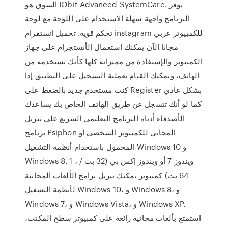
السوق هو IObit Advanced SystemCare. يوفر
البرنامج واجهة سهلة الاستخدام على اللوحة مع لوحة
تحكم قوية. تحميل انستقرام instagram للكمبيوتر عربي
مجانا الآن يمكنك استعمال الأنستجرام على جهاز
الكمبيوتر والإستفادة من مميزاته كلها كأنك تستخدمه من
الهاتف، ويمكنك القيام بعملية التسجيل على التطبيق إذا
كنت مستخدم جديد بالضغط على Register بشكل عادي
كما لو أنك تتسجل عن طريق الهاتف الخاص بك يساعدك
الأصدقاء أدناه البرنامج التعليمي السريع على تنزيل
برنامج Psiphon المجاني للكمبيوتر الشخصي أو
المحمول باستخدام أنظمة التشغيل Windows 10 و
Windows 8. 1 ، ويندوز 7 أو ويندوز إكس بي (32 بت /
64 بت) كمبيوتر يمكنك تنزيل برامج الألعاب المجانية
لأنظمة التشغيل Windows 10، و Windows 8، و
Windows 7، و Windows Vista، و Windows XP.
استمتع بألعاب مجانية رائعة على كمبيوتر سطح المكتب،