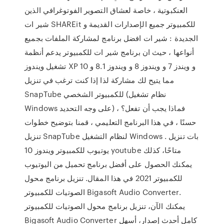
العنكبوتية ، خاصة لعشاق التصوير الفوتوغرافي الذين
شير ات SHAREit للكمبيوتر جميع الإصدارات القديمة و
الجديدة : شير ات افضل برنامج لمشاركة الملفات بجميع
أنواعها ، حيث ان برنامج شير ات للكمبيوتر يدعم أنظمة
تشغيل ويندوز XP و ويندز 7 و ويندوز 8 و ويندوز 8.1 و 10
مما يتيح لك مشاركة لذا إذا كنت ترغب في تنزيل
SnapTube للكمبيوتر الشخصي (نظام تشغيل
Windows على وجه التحديد) ، فماذا يجب أن تفعل؟
حسنًا ، في هذا البرنامج التعليمي ، قمنا بتوضيح خطوات
تنزيل SnapTube لنظام التشغيل Windows . بات تنزيل
يوتيوب للكمبيوتر ويندوز 10 youtube متاحًا، كذلك
يمكنك الحصول على أفضل برنامج تحميل من اليوتيوب
للكمبيوتر 2021 في هذا المقال. تنزيل برنامج محول
الصوتيات للكمبيوتر Bigasoft Audio Converter.
يمكنك الآن، تنزيل برنامج محول الصوتيات للكمبيوتر
Bigasoft Audio Converter كامل أحدث إصدار، أسهل