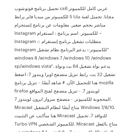
تحميل برنامج فوتوشوب cs6 عربي كامل للكمبيوتر
مجانا. تحميل لعبة جاتا 5 للكمبيوتر من ميديا فاير برابط
مباشر بحجم صغير. معلومات عن برنامج إنستجرام
Instagram للكمبيوتر. اسم برنامج : انستقرام –
Instagram :: متطلبات تشغيل برنامج إنستقرام
Instagram للكمبيوتر:: يدعم البرنامج نظام تشغيل”
windows 8 /windows 7 /windows 10 /windows
xp/windows vista”. يدعم نواة تشغيل 64 بت ونواة
تشغيل 32 بت. رابط تنزيل متصفح اوبرا ويندوز 7: اضغط
هنا للتحميل الآن. # شاهد أيضًا. - تنزيل برنامج mozilla
firefox لويندوز 7. - تنزيل متصفح لفتح المواقع
المحجوبة للكمبيوتر. - متصفح سروار ايرون لويندوز 7.
Miracast متاح أيضًا لنظام التشغيل Windows 7/8/10.
هنا سأكتب عن التثبيت Miracast للنوافذ 7. تحميل
Turbo VPN للكمبيوتر الشخصي. Miracast متاح بالفعل
في windows 8.1 والنوافذ 10. لكن ويندوز 7 و 8 لا تقدم