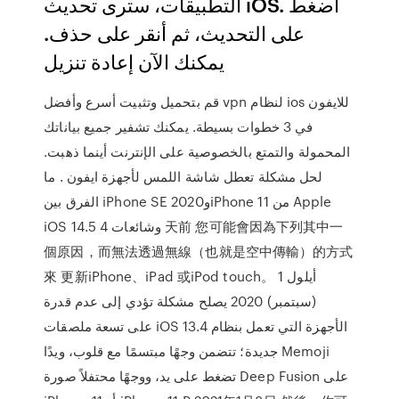
التطبيقات، سترى تحديث iOS. أضغط
على التحديث، ثم أنقر على حذف.
يمكنك الآن إعادة تنزيل
قم بتحميل وتثبيت أسرع وأفضل vpn لنظام ios للايفون
في 3 خطوات بسيطة. يمكنك تشفير جميع بياناتك
المحمولة والتمتع بالخصوصية على الإنترنت أينما ذهبت.
لحل مشكلة تعطل شاشة اللمس لأجهزة ايفون . ما
الفرق بين iPhone SE 2020وiPhone 11 من Apple
iOS 14.5 وشائعات 4 天前 您可能會因為下列其中一
個原因，而無法透過無線（也就是空中傳輸）的方式
來 更新iPhone、iPad 或iPod touch。 1 أيلول
(سبتمبر) 2020 ‫يصلح مشكلة تؤدي إلى عدم قدرة
الأجهزة التي تعمل بنظام iOS 13.4 على‬ ‫تسعة ملصقات
Memoji جديدة؛ تتضمن وجهًا مبتسمًا مع قلوب، ويدًا
تضغط على يد، ووجهًا محتفلاً‬ صورة Deep Fusion على