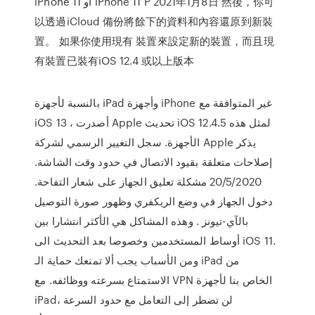
iPhone 11 أو iPhone 11 P 2021年1月8日 然後，你可
以透過iCloud 備份將餘下的資料和內容還原到新裝
置。 如果你使用現有 裝置來設定新的裝置，而且現
有裝置已裝有iOS 12.4 或以上版本
بالنسبة لأجهزة iPad وأجهزة iPhone غير المتوافقة مع
iOS 13 ، أصدرت Apple تحديث iOS 12.4.5 لمثل هذه
الأجهزة. سجل التغيير الرسمي لشركة Apple يذكر
إصلاحات متعلقة بقيود الاتصال في حدود وقت الشاشة.
20/5/2020 مشكلة تعليق الجهاز على شعار التفاحة.
دخول الجهاز في وضع الريكفري وظهور صورة التوصيل
بالآي-تيونز . وهذه المشاكل هي الأكثر انتشارا بين
أوساط المستخدمين وخصوصا بعد التحديث الى iOS 11.
ومن الأسباب يجب ألا تمنعك حماية الـ iPad من
الاستمتاع بسرعته ووظائفه. مع VPN الخاص بنا لأجهزة
iPad، لن تضطر إلى التعامل مع حدود السرعة