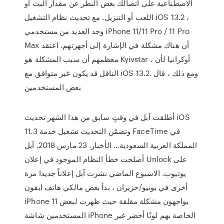
الاصطناعية على اتصالك بغض النظر عن مقدار البث أو
اللعب أو التنزيل. مع تحديث نظام التشغيل iOS 13.2 ،
وجد العديد من مستخدمي iPhone 11/11 Pro / 11 Pro
Max أن هناك مشكلة في الإشارة إلى أجهزتهم. اعتقد
معظمهم أن سبب المشكلة هو Kyivstar ، أوكرانيا لأن
الناقل قد يكون غير متوافق مع iOS 13.2. ومع ذلك ، قال
بعض المستخدمين
أطلقت آبل في وقتٍ سابق من هذا الشهر تحديث iOS
11.3 وتضمّن التحديث تشغيل خدمة FaceTime في
المملكة العربية السعودية… الأخبار. 23 مارس 2018. آبل
أصلحت خطأ النظام الموجود في إعلان Unlock على
يوتيوب. الاسبوع الماضي نشرت آبل إعلاناً جديدا مرة
أخرى في يونيو/حزيران ، بدأ بعض مالكي هاتف ايفون
iPhone 11 يواجهون مشكلة مقلقة حيث ظهرت لبعض
المستخدمين شاشة iPhone الخاصة بهم لونًا أخضر غير