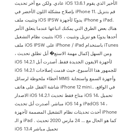
عادي. ولكن مع آخر تحديث iOS 13.6.1 الأخير الذي يقوم
بإصلاح مشكلة اللون الأخضر في iPhone 11. قم بتنزيل
وتثبيت ملف iOS IPSW يدويًا لأجهزة iPhone و iPad.
هناك بعض الطرق التي يمكنك اتباعها عندما يتعلق الأمر
بتثبيت نظام التشغيل iOS ، أحدها يدويًا هو تنزيل وتثبيت
ملف iOS IPSW على iPhone / iPad باستخدام iTunes
، ومن السهل إكمال مهمة الاستع� أبل تطلق تحديث
iOS 14.2.1 لأجهزة الايفون الجديدة فقط. أصدرت أبل
iOS 14.2.1 للجمهور هذا الأسبوع، حيث قدمت إصلاحات
أخطاء ملحوظة لرسائل MMS وأجهزة السمع واستجابة
شاشة القفل على هاتف iPhone 12 mini.. في الواقع،
الاصدار iOS 14.2.1 متاح فقط تحديث iOS 14، تحميل
مباشر. أصدرت أبل تحديث iOS 14 و iPadOS 14 ،
أحدث تحديثات نظام التشغيل المصممة لأجهزة iPhone
و الـ iPad . كما هو الحال مع … 24 مارس 2020 تحديث
iOS 13.4 تحميل مباشر