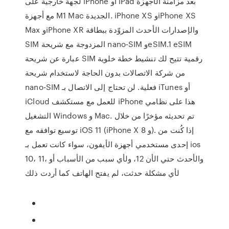
لجهة خارجية على iPhone أو iPad بعد مزامنة الأجهزة
مع أجهزة M1 Mac الجديدة. iPhone XS وiPhone XS
Max وiPhone XR والإصدارات الأحدث المزوّدة ببطاقة
SIM المزدوجة مع شريحة nano-SIM وeSIM.1 eSIM
عبارة عن شريحة SIM رقمية تتيح لك تنشيط خطة خلوية
من شركة الاتصالات بدون الحاجة لاستخدام شريحة
nano-SIM فعلية. لن تحتاج إلى الاتصال بـ iTunes أو
iCloud للعمل مع مستكشف iPhone هذا على نظامي
التشغيل Windows و Mac. تم تحديثه مؤخرًا من خلال
توسيع توافقه مع iOS 11 (iPhone X و 8). إذا كُنت من
إحدى مستخدمي أجهزة الأيفون، سواء كانت تعمل بـ ios
10، 11، والأحدث حتي الأن 12، ولأي سبب من الأسباب أو
لأي مشكلة حدثت، لم يفتح الهاتف كما أردت ذلك