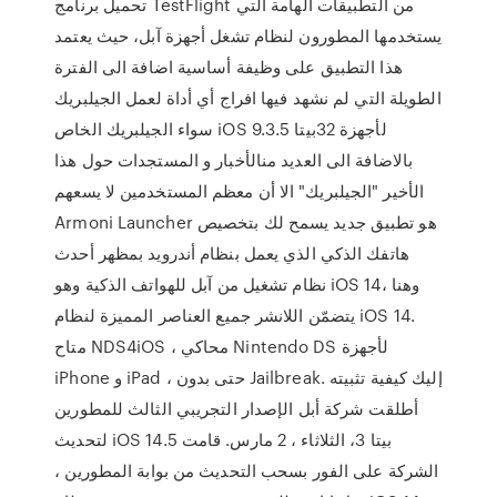
تحميل برنامج TestFlight من التطبيقات الهامة التي
يستخدمها المطورون لنظام تشغل أجهزة آبل، حيث يعتمد
هذا التطبيق على وظيفة أساسية اضافة الى الفترة
الطويلة التي لم نشهد فيها افراج أي أداة لعمل الجيلبريك
سواء الجيلبريك الخاص iOS 9.3.5 لأجهزة 32بيتا
بالاضافة الى العديد منالأخبار و المستجدات حول هذا
الأخير "الجيلبريك" الا أن معظم المستخدمين لا يسعهم
Armoni Launcher هو تطبيق جديد يسمح لك بتخصيص
هاتفك الذكي الذي يعمل بنظام أندرويد بمظهر أحدث
نظام تشغيل من آبل للهواتف الذكية وهو iOS 14، وهنا
يتضمّن اللانشر جميع العناصر المميزة لنظام iOS 14.
متاح NDS4iOS ، محاكي Nintendo DS لأجهزة
iPhone و iPad ، حتى بدون Jailbreak. إليك كيفية تثبيته
أطلقت شركة أبل الإصدار التجريبي الثالث للمطورين
لتحديث iOS 14.5 بيتا 3، الثلاثاء ، 2 مارس. قامت
الشركة على الفور بسحب التحديث من بوابة المطورين ،