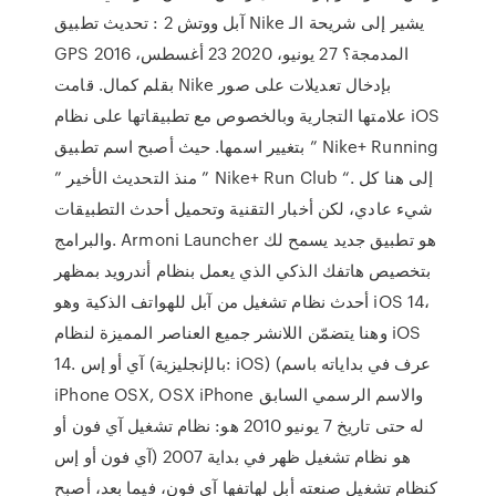
آبل ووتش 2 : تحديث تطبيق Nike يشير إلى شريحة الـ
GPS المدمجة؟ 27 يونيو، 2020 23 أغسطس، 2016
بقلم كمال. قامت Nike بإدخال تعديلات على صور
علامتها التجارية وبالخصوص مع تطبيقاتها على نظام iOS
بتغيير اسمها. حيث أصبح اسم تطبيق ” Nike+ Running
” منذ التحديث الأخير ” Nike+ Run Club “. إلى هنا كل
شيء عادي، لكن أخبار التقنية وتحميل أحدث التطبيقات
والبرامج. Armoni Launcher هو تطبيق جديد يسمح لك
بتخصيص هاتفك الذكي الذي يعمل بنظام أندرويد بمظهر
أحدث نظام تشغيل من آبل للهواتف الذكية وهو iOS 14،
وهنا يتضمّن اللانشر جميع العناصر المميزة لنظام iOS
14. آي أو إس (بالإنجليزية: iOS)‏ (عرف في بداياته باسم
iPhone OSX, OSX iPhone والاسم الرسمي السابق
له حتى تاريخ 7 يونيو 2010 هو: نظام تشغيل آي فون أو
آي فون أو إس) هو نظام تشغيل ظهر في بداية 2007
كنظام تشغيل صنعته أبل لهاتفها آي فون، فيما بعد، أصبح