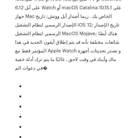
6.12 على أبل Watch أو macOS Catalina 10.15.1 على
جهاز Mac الخاص بك . ربما أصدار آبل ووتش; تاريخ
الإصدار الرسمي لنظام التشغيل iOS 12; تاريخ الإصدار
الرسمي لنظام التشغيل MacOS Mojave; هناك أيضًا
شائعات مختلفة بأنه قد يتم إطلاق أيفون الجديد في هذا
المؤتمر فقط مع Apple Watch و تصدر تحديثات أجهزة
ماك وأيباد في وقت لاحق . غالبًا ما يتم ترك أدلة خفية
في دعوات الم�