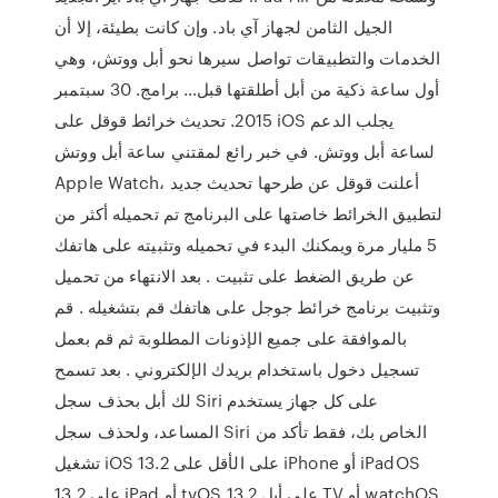
الجيل الثامن لجهاز آي باد. وإن كانت بطيئة، إلا أن
الخدمات والتطبيقات تواصل سيرها نحو أبل ووتش، وهي
أول ساعة ذكية من أبل أطلقتها قبل… برامج. 30 سبتمبر
2015. تحديث خرائط قوقل على iOS يجلب الدعم
لساعة أبل ووتش. في خبر رائع لمقتني ساعة أبل ووتش
Apple Watch، أعلنت قوقل عن طرحها تحديث جديد
لتطبيق الخرائط خاصتها على البرنامج تم تحميله أكثر من
5 مليار مرة ويمكنك البدء في تحميله وتثبيته على هاتفك
عن طريق الضغط على تثبيت . بعد الانتهاء من تحميل
وتثبيت برنامج خرائط جوجل على هاتفك قم بتشغيله . قم
بالموافقة على جميع الإذونات المطلوبة ثم قم بعمل
تسجيل دخول باستخدام بريدك الإلكتروني . بعد تسمح
لك أبل بحذف سجل Siri على كل جهاز يستخدم
المساعد، ولحذف سجل Siri الخاص بك، فقط تأكد من
تشغيل iOS 13.2 على الأقل على iPhone أو iPadOS
13.2 على iPad أو tvOS 13.2 على أبل TV أو watchOS