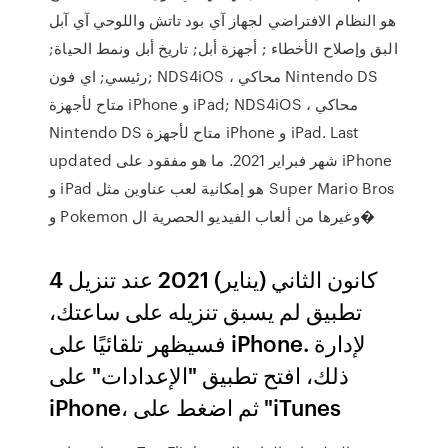
هو النظام الافتراضي لجهاز آي بود تاتش واللوحي آي آبل
البق وإصلاح الأخطاء ; أجهزة أبل; تاريخ أبل ونمط الحياة;
رئيسي; اي فون; NDS4iOS ، محاكي Nintendo DS
متاح لأجهزة iPhone و iPad; NDS4iOS ، محاكي
Nintendo DS متاح لأجهزة iPhone و iPad. Last
updated شهر فبراير 2021. ما هو مفقود على iPhone
و iPad هو إمكانية لعب عناوين مثل Super Mario Bros
و Pokemon وغيرها من ألعاب الفيديو الحصرية ال�
4 كانون الثاني (يناير) 2021 عند تنزيل
تطبيق لم يسبق تنزيله على ساعتك،
فسيظهر تلقائيًا على iPhone. لإدارة
ذلك، افتح تطبيق "الإعدادات" على
iPhone، ثم اضغط على "iTunes