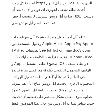
لمتابعة كل جديد https تطرح أبل اليوم ios 14 الذي يعد
أحدث نظام تشغيل لجهازي آي فون و آي باد بعد أن
دشنت الثلاثاء ساعة أبل ووتش سيريس 6 ونسخة أرخص
ثمنا تحت اسم أبل ووتش سي.
عالم آبل أخبار حول منتجات شركة آبل مع تلميحات
وحلول للمستخدمين Apple Music Apple Pay Apple
TV iPad تطبيقات See full list on mawdoo3.com
iOS ، عندما تقرأ هذه الكلمة ، ما رأيك ، iPhone ، iPad
و Apple صحيح؟ نظام التشغيل iOS هو نظام تشغيل
الهاتف المحمول الأيقوني بطلاقة مع أفضل ميزة فريدة
في العالم لا تجدها أبدًا على أنظمة تشغيل الهواتف
المحمولة الأخرى. تحديث آبل ووتش متاح الأن هنا سوف
نوضح كيف يمكنك تحديث ساعة ابل بالصور خطوة
بخطوة سوف نعمل بشكل مستمر علي تغطية أي تحديث
جديد يتوافر لساعة آبل وتش من خلال هذا الموضوع فقط