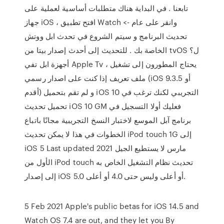
تابعنا . في البداية هناك متطلبات أساسية لعملية على
جهاز iOS ، افتح تطبيق Watch وانقر على عام ->
تحديث البرنامج و سيتم الشروع في تحدث ابل ووتش
الخاصة بك . للتحديث إلى أحدث إصدار بيتا من tvOS ل؟
أجهزة ابل تفي Apple Tv ، يحتاج المطورون إلى تشغيل
ملف تعريف إذا كنت على اصدار رسمي (iOS 9.3.5 أو
أقدم) و لم تقم بتحميل iOS 10 التجريبي لكنك ترغب في
تحميل تحديث iOS 10 GM فعليك أولا التسجيل في
برنامج آبل الموسع لاختبار النسخ التجريبية مجانًا باتباع
الخطوات في هذا لا يمكن تحديث iPod touch 1G إلى
iOS 5 Last updated 2021 مارس لا يستطيع الجيل
الأول من iPod touch تحديث نظام التشغيل الخاص به
إلى إصدار iOS 5.0 أو أعلى وليس حتى 4.0 أو أعلى.
5 Feb 2021 Apple's public betas for iOS 14.5 and
Watch OS 7.4 are out, and they let you By