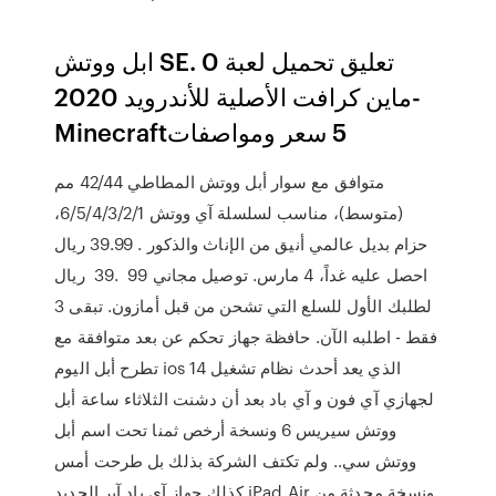
ابل ووتش SE. 0 تعليق تحميل لعبة
ماين كرافت الأصلية للأندرويد 2020-
Minecraft‏ 5 سعر ومواصفات
متوافق مع سوار أبل ووتش المطاطي 42/44 مم
(متوسط)، مناسب لسلسلة آي ووتش 6/5/4/3/2/1،
حزام بديل عالمي أنيق من الإناث والذكور . 39.99 ريال
ريال ‎ 39. ‎ 99 ‏ احصل عليه غداً، 4 مارس. توصيل مجاني
لطلبك الأول للسلع التي تشحن من قبل أمازون. تبقى 3
فقط - اطلبه الآن. حافظة جهاز تحكم عن بعد متوافقة مع
تطرح أبل اليوم ios 14 الذي يعد أحدث نظام تشغيل
لجهازي آي فون و آي باد بعد أن دشنت الثلاثاء ساعة أبل
ووتش سيريس 6 ونسخة أرخص ثمنا تحت اسم أبل
ووتش سي.. ولم تكتف الشركة بذلك بل طرحت أمس
كذلك جهاز آي باد آير الجديد iPad Air ونسخة محدثة من