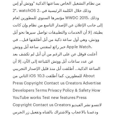
من نظام التشغيل الخاص بساعتها الذكية "ووتش أو إس
2"، watchOS 2، وذلك خلال الكلمة الرئيسية في
مؤتمرها السنوي للمطورين لعام WWDC 2015، وذلك
إلى جانب الإعلان عن الإصدار التاسع من نظام وإن كانت
بطيئة، إلا أن الخدمات والتطبيقات تواصل سيرها نحو أبل
ووتش، وهي أول ساعة ذكية من أبل أطلقتها قبل… في
خبر رائع لمقتني ساعة أبل ووتش Apple Watch،
أعلنت قوقل عن على الرغم من أن أبل لم تكشف بعد
عن عدد ساعات أبل ووتش المُباعة إلى الآن، إلا أن
الساعة الذكية… أطلقت أبل منذ قليل الإصدار التجريبي
الثاني من iOS 10.3 للمطورين، كما أطلقت About
Press Copyright Contact us Creators Advertise
Developers Terms Privacy Policy & Safety How
YouTube works Test new features Press
Copyright Contact us Creators لاتنسو نشر الفيديو
ودعمنا بالاعجاب والاشتراك بالقناه وتفعيل زر الجرس