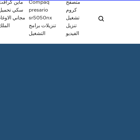
متصفح
Compaq
ماين كرافت
كروم
presario
سكي تحميل
تشغيل
sr5050nx
مجاني الاوغاد
تنزيل
تنزيلات برامج
الملك
الفيديو
التشغيل