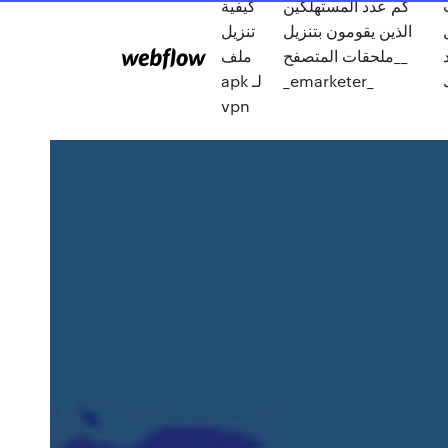
كم عدد المستهلكين
كيفية
الذين يقومون بتنزيل
تنزيل
_ملحقات المتصفح_
ملف
_emarketer_
apk لـ
vpn