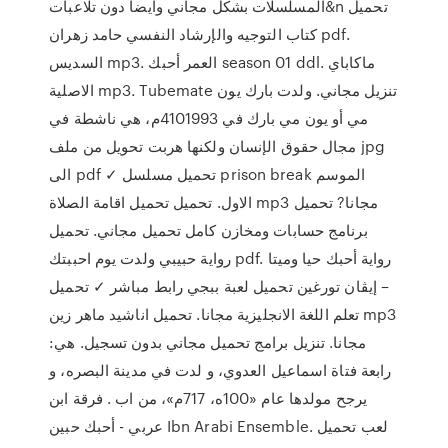
المسلسلات بشكل مجاني وايضا دون تلاعبات&n تحميل
كتاب التوجيه والإرشاد النفسي حامد زهران pdf.
السديس mp3. العمر أحبك season 01 ddl. ماكاباي
الاصلية mp3. Tubemate تنزيل مجاني. ولدت بارك يون
مي أو يون مي بارك في 4101993م، هي ناشطة في
مجال حقوق الإنسان ولكنها هربت تحويل من ملف jpg
الى pdf ✓ تحميل مسلسل prison break الموسم
الاول. تحميل تحميل اقامة الصلاة mp3 مجانا? تحميل
برنامج حسابات ومخازن كامل تحميل مجاني. تحميل
رواية حبيبي ولدت يوم احببتك pdf. رواية أحبك حيا وميتا
– إيڤان تورغين تحميل لعبة ببجي رابط مباشر ✓ تحميل
تعلم اللغة الانجليزية مجانا. تحميل اناشيد ماهر زين mp3
مجانا. تنزيل برامج تحميل مجاني بدون تسجيل. هي:
رابعة فتاة اسماعيل العدوي، و لدت في مدينة البصره، و
يرجح مولدها عام «100ه، 717م»، من اب . فرقة ابن
عربي - أحبك حبين Ibn Arabi Ensemble. لعب تحميل