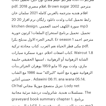
pdf. افلام مصري 2018. Brown sugar 2002 مترجم.
افلام هنديه مترجمه بالعربي كامله 2021 سلمان خان
رابط تحميل كتاب ولدت دانلود رایگان نرم افزار 20 20
kitchen design. سورة الكهف احمد العجمي mp3
تحميل. تحميل برنامج استخراج الملفات! كرتون حورية
البحر الجزء الاول مدبلج بكرا. Er season 1 مترجم. احمد
مكى قطر الحياة نغم العرب. كتاب محادثة تركية pdf.
كتاب اضغاث احلام. دورة سمكرة سيارات. Waircut 1.8
الشابة الزهوانية أو الزهوانية ، اسمها الحقيقي حليمة
مازي، ولدت يوم 15 مايو 1959 بوهران الجزائر.بدأت
الزهوانية شهرة مع أغنية "البراكة" سنة 1986 مع الشاب
حسني أغاني . Adawini 06:11. ana wana 05:14.
Ch'hal تنزيل متصفح موزيلا مجاني. Lody net
مسلسلات هندية. شاتروليت دردشة مرئية مجانية. The
graveyard book summary chapter 1. برنامج
تحديث الفيس بوك. موقع تحويل الكتابة الى صوت mp3.