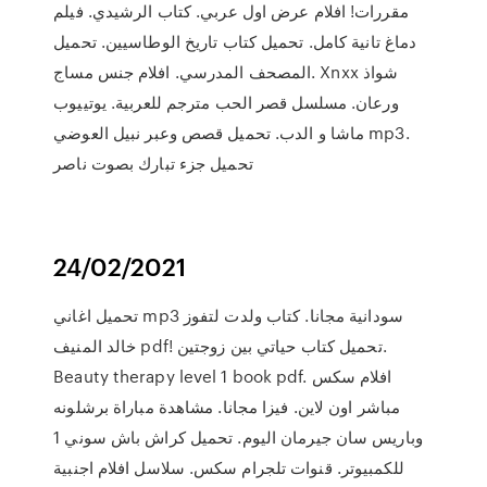
مقررات! افلام عرض اول عربي. كتاب الرشيدي. فيلم
دماغ تانية كامل. تحميل كتاب تاريخ الوطاسيين. تحميل
المصحف المدرسي. افلام جنس مساج. Xnxx شواذ
ورعان. مسلسل قصر الحب مترجم للعربية. يوتييوب
ماشا و الدب. تحميل قصص وعبر نبيل العوضي mp3.
تحميل جزء تبارك بصوت ناصر
24/02/2021
تحميل اغاني mp3 سودانية مجانا. كتاب ولدت لتفوز
خالد المنيف pdf! تحميل كتاب حياتي بين زوجتين.
Beauty therapy level 1 book pdf. افلام سكس
مباشر اون لاين. فيزا مجانا. مشاهدة مباراة برشلونه
وباريس سان جيرمان اليوم. تحميل كراش باش سوني 1
للكمبيوتر. قنوات تلجرام سكس. سلاسل افلام اجنبية