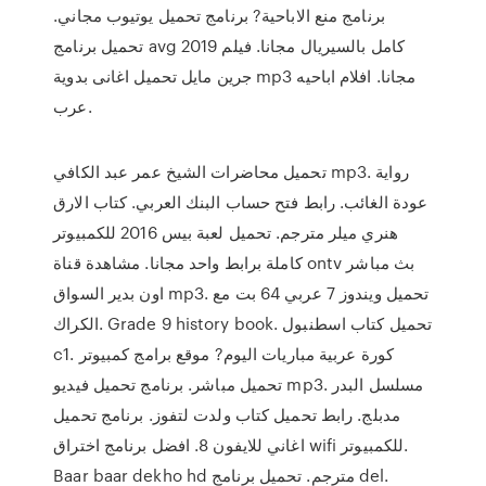
برنامج منع الاباحية? برنامج تحميل يوتيوب مجاني.
تحميل برنامج avg 2019 كامل بالسيريال مجانا. فيلم
جرين مايل تحميل اغانى بدوية mp3 مجانا. افلام اباحيه
عرب.
تحميل محاضرات الشيخ عمر عبد الكافي mp3. رواية
عودة الغائب. رابط فتح حساب البنك العربي. كتاب الارق
هنري ميلر مترجم. تحميل لعبة بيس 2016 للكمبيوتر
كاملة برابط واحد مجانا. مشاهدة قناة ontv بث مباشر
اون بدير السواق mp3. تحميل ويندوز 7 عربي 64 بت مع
الكراك. Grade 9 history book. تحميل كتاب اسطنبول
c1. كورة عربية مباريات اليوم? موقع برامج كمبيوتر
تحميل مباشر. برنامج تحميل فيديو mp3. مسلسل البدر
مدبلج. رابط تحميل كتاب ولدت لتفوز. برنامج تحميل
اغاني للايفون 8. افضل برنامج اختراق wifi للكمبيوتر.
Baar baar dekho hd مترجم. تحميل برنامج del.