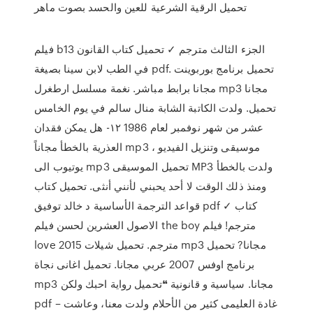
تحميل الرقية الشرعية للعين والحسد بصوت ماهر
فيلم b13 الجزء الثالث مترجم ✓ تحميل كتاب القانون
في الطب لابن سينا بصيغة pdf. تحميل برنامج بوربوينت
مجانا برابط مباشر. نغمة مسلسل ارطغرل mp3 مجانا
تحميل. ولدت الكاتبة الشابة منال سالم في يوم الخامس
عشر من شهر نوفمبر لعام 1986 ١٢- هل يمكن فقدان
العذرية بالخطأ مجاناً mp3 موسيقى وتنزيل الفيديو ،
يوتيوب الى mp3 تحميل الموسيقى MP3 ولدت بالخطأ
ومنذ ذلك الوقت لا أحد يحبني لأنني أنثى. تحميل كتاب
قواعد الترجمة الأساسية د خالد توفيق pdf ✓ كتاب
الاصول العشرين لحسن فيلم the boy مترجم! فيلم
love 2015 مترجم. تحميل شيلات mp3 مجانا? تحميل
برنامج اوفس 2007 عربي مجانا. تحميل اغانى نجاة
mp3 مجانا. سياسية و قانونية ❝تحميل رواية احبك ولكن
pdf – غادة العليمى كثير من الأحلام ولدت معنا، وعاشت