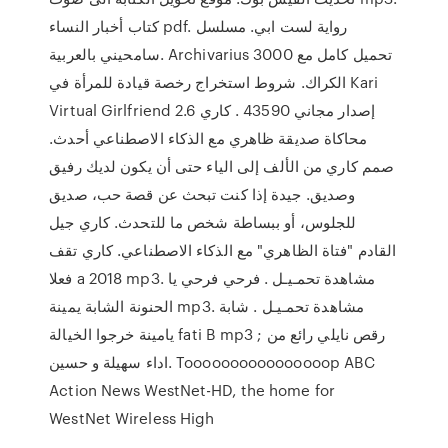
كتاب أخبار النساء pdf. رواية لست ابي. مسلسل
سامحيني بالعربية. Archivarius 3000 تحميل كامل مع
الكراك. شروط استخراج رخصة قيادة للمرأة في Kari
Virtual Girlfriend 2.6 إصدار مجاني 43590 . كاري
محاكاة صديقة ظاهري مع الذكاء الاصطناعي أحدث.
صمم كاري من الألف إلى الياء حتى أن يكون لديك رفيق
وصديق. جيدة إذا كنت تبحث عن قصة حب، صديق
للجلوس، أو ببساطة شخص ما للتحدث. كاري جيل
القادم "فتاة الظاهري" مع الذكاء الاصطناعي. كاري تقف
فعلا a 2018 mp3. مشاهدة تحمـيـل . فرحي فرحي يا
الحنونة الشابة يمينة mp3. مشاهدة تحمـيـل . شابة
يامينة خرجوا الخيالة fati B mp3 ; رقص نايلي رائع من
اداء سهيلة و حسين. Toooooooooooooooop ABC
Action News WestNet-HD, the home for
WestNet Wireless High