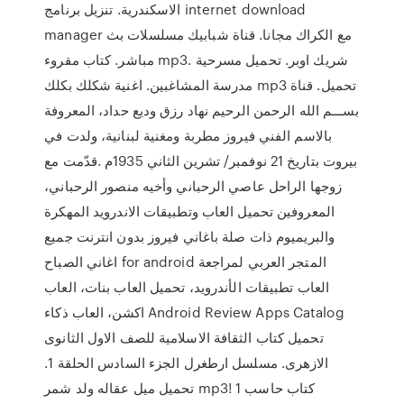
الاسكندرية. تنزيل برنامج internet download
manager مع الكراك مجانا. قناة شبابيك مسلسلات بث
مباشر. كتاب مقروء mp3. شريك اوبر. تحميل مسرحية
مدرسة المشاغبين. اغنية شكلك بكلك mp3 تحميل. قناة
بســـم الله الرحمن الرحيم نهاد رزق وديع حداد، المعروفة
بالاسم الفني فيروز مطربة ومغنية لبنانية، ولدت في
بيروت بتاريخ 21 نوفمبر/ تشرين الثاني 1935م .قدّمت مع
زوجها الراحل عاصي الرحباني وأخيه منصور الرحباني،
المعروفين تحميل العاب وتطبيقات الاندرويد المهكرة
والبريميوم ذات صلة باغاني فيروز بدون انترنت جميع
اغاني الصباح for android المتجر العربي لمراجعة
العاب تطبيقات الأندرويد، تحميل العاب بنات، العاب
اكشن، العاب ذكاء Android Review Apps Catalog
تحميل كتاب الثقافة الاسلامية للصف الاول الثانوى
الازهرى. مسلسل ارطغرل الجزء السادس الحلقة 1.
تحميل ميل عقاله ولد شمر mp3! كتاب حاسب 1