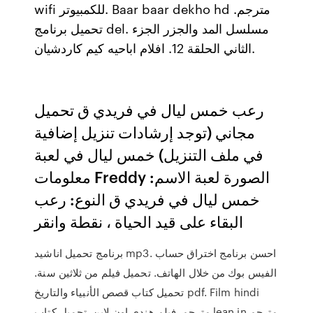
wifi للكمبيوتر. Baar baar dekho hd مترجم.
تحميل برنامج del. مسلسل المد والجزر الجزء
الثاني الحلقة 12. افلام اباحيه كيم كاردشيان.
رعب خمس ليال في فريدي ق تحميل
مجاني (توجد إرشادات تنزيل إضافية
في ملف التنزيل) خمس ليال في لعبة
معلومات Freddy الصورة لعبة الاسم:
خمس ليال في فريدي ق النوع: رعب
البقاء على قيد الحياة ، نقطة وانقر
برنامج تحميل اناشيد mp3. احسن برنامج اختراق حساب
الفيس بوك من خلال الهاتف. تحميل فيلم من ثلاثين سنة.
تحميل كتاب قصص الأنبياء والتاريخ pdf. Film hindi
مترجم. فيلم هندي اون لاين. تحميل كتاب lean in مترجم