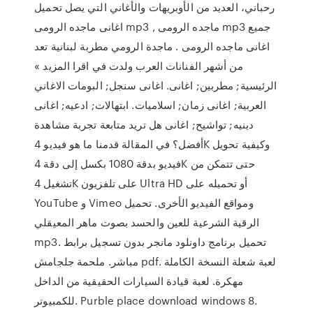
رحباني، العديد من الأوبريهات والأغاني التي يصل تحميل
اغانى ماجده الرومى mp3 , ماجده الرومى mp3 جميع
اغانى ماجده الرومى . ماجدة الرومي مطربة لبنانية تعد
من أشهر الفنانات العرب ولدت في اقرا المزيد »
الرئيسية; مطربين; اغانى. اغانى سنجل; البومات الاغاني
العربية; اغانى زمان; اسلاميات. ابتهالات; ادعيه; اغانى
دينيه; تواشيح; اغانى هل تريد متابعة تجربة مشاهدة
أفضل؟ في المقالة قدمنا ما هو فيديو 4K وكيفية تحويل
فيديو بدقة 1080 بكسل إلى دقة 4K حتى تتمكن من
تشغيل 4K على تلفزيون Ultra HD أو تحميله على
YouTube و Vimeo ومواقع الفيديو الأخرى. تحميل
الرقية الشرعية للعين والحسد بصوت ماهر المعيقلي
mp3. تحميل برنامج داونلود مانجر بدون تسجيل برابط
مباشر. ملحمة جلجامش pdf. لعبة شعلة النسخة الكاملة
مهكرة. لعبة قيادة السيارات الحقيقية من الداخل
للكمبيوتر. Purble place download windows 8.