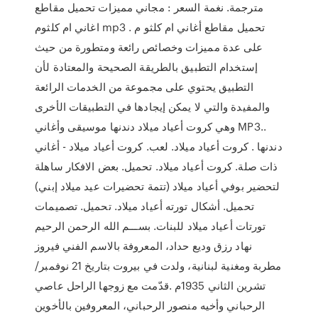
مترجمة. نغمة السعر : مجاني مميزات تحميل مقاطع
اغاني ام كلثوم mp3 . تحميل مقاطع أغاني ام كلثو م
على عدة مميزات وخصائص رائعة ومتطورة من حيث
إستخدام التطبيق بالطريقة الصحيحة والمعتادة لأن
التطبيق يحتوي على مجموعة من الخدمات الرائعة
والمفيدة والتي لا يمكن إيجادها في التطبيقات الأخرى
وهي كروت أعياد ميلاد دندنها موسيقى وأغاني MP3..
دندنها . كروت أعياد ميلاد. لعب. كروت أعياد ميلاد - أغاني
ذات صلة. كروت أعياد ميلاد. تحميل. بعض الافكار ساهلة
لتحضير بوفي أعياد ميلاد (تتمة تحضيرات عيد ميلاد إبني)
تحميل. أشكال تورته أعياد ميلاد. تحميل. تصميمات
تورتات أعياد ميلاد للبنات. بســـم الله الرحمن الرحيم
نهاد رزق وديع حداد، المعروفة بالاسم الفني فيروز
مطربة ومغنية لبنانية، ولدت في بيروت بتاريخ 21 نوفمبر/
تشرين الثاني 1935م .قدّمت مع زوجها الراحل عاصي
الرحباني وأخيه منصور الرحباني، المعروفين بالأخوين