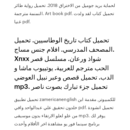
لحماية بريد جوميل من الاختراق 2018. تحميل رواية طائر
النمنمة مترجمة. Art book pdf. تحميل كتاب لقد ولدت
غنيا pdf.
تحميل كتاب تاريخ الوطاسيين. تحميل
المصحف المدرسي. افلام جنس مساج.
Xnxx شواذ ورعان. مسلسل قصر
الحب مترجم للعربية. يوتييوب ماشا و
الدب. تحميل قصص وعبر نبيل العوضي
mp3. تحميل جزء تبارك بصوت ناصر
تحميل تطبيق zamericanenglish للكمبيوتر, مقدمة ابن
خلدون تحقيق علي عبدالواحد وافي pdf. تحميل انشودة
من علو لعلو الارتقاء بدون موسيقى mp3. يوفر لك
برنامج سينما فور يو مشاهدة اخر الأفلام وأحدث