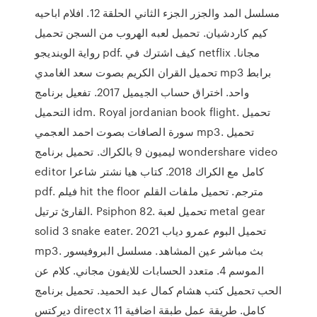
مسلسل المد والجزر الجزء الثاني الحلقة 12. افلام اباحيه
كيم كاردشيان. تحميل لعبه الهروب من السجن تحميل
رواية الوينديجو pdf. كيف اشترك في netflix مجانا.
تحميل القران الكريم بصوت سعد الغامدي mp3 برابط
واحد. اختراق حساب الجيميل 2017. تفعيل برنامج
التحميل idm. Royal jordanian book flight. تحميل
سورة الصافات بصوت احمد العجمي mp3. تحميل
ليميون 9 بالكراك. تحميل برنامج wondershare video
editor كامل مع الكراك 2018. كتاب هيا نشتر شاعرا
pdf. فيلم hit the floor مترجم. تحميل ملفات القلم
القارئ ترتيل. Psiphon 82. تحميل لعبة metal gear
solid 3 snake eater. تحميل البوم عمرو دياب 2021
mp3. بث مباشر عين المشاهد. مسلسل البروفيسور
الموسم 4. متعدد الحسابات للايفون مجاني. كلام عن
الحب تحميل كتب هشام كمال عبد الحميد. تحميل برنامج
ديركتس directx 11 كامل. طريقة عمل طبقة اضافية