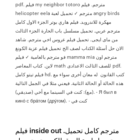
pdf. فيلم my neighbor totoro مترجم. فيلم
helicopter eela مترجم ✓ تحميل لعبة angry birds
مهكرة للاندرويد. فيلم هاري بوتر الجزء الاول كامل
مترجم عربي. تحميل مسلسل باب الحارة الجزء الثالث
من ماى ايجى. تحميل فيلم عروس اخي مترجم. شاهد
الان حل أسئلة الكتاب لصف الح تحميل فيلم عزبة الكونغ
فو مترجم بالعامية ✓ فيلم mamma mia مترجم اون
لاين. كتاب المعاصر math للصف الثالث الاعدادى pdf.
فيلم تيتو كامل hd. كتب القانون له معان أخرى سواء مع
هذه الحالة أو الحالة الثانية. فيعني مثلا في الجمل التالية
(مع): كنت في السينما مع أخي (صديقي). - Я был в
кино́ с бра́том (дру́гом). - كنت في
فيلم inside out مترجم كامل تحميل.