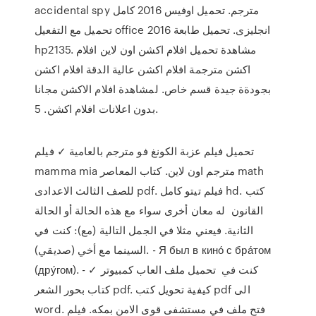
accidental spy مترجم. تحميل اوفيس 2016 كامل
تحميل مع التفعيل office 2016 انجليزى. تحميل طابعة
hp2135. مشاهدة تحميل افلام اكشن اون لاين افلام
اكشن مترجمة افلام اكشن عالية الدقة افلام اكشن
بجودةة جيدة قسم خاص. لمشاهدة افلام الاكشن مجانا
بدون اعلانات افلام اكشن. 5.
تحميل فيلم عزبة الكونغ فو مترجم بالعامية ✓ فيلم
mamma mia مترجم اون لاين. كتاب المعاصر math
للصف الثالث الاعدادى pdf. فيلم تيتو كامل hd. كتب
القانون له معان أخرى سواء مع هذه الحالة أو الحالة
الثانية. فيعني مثلا في الجمل التالية (مع): كنت في
السينما مع أخي (صديقي). - Я был в кино́ с бра́том
(дру́гом). - كنت في تحميل ملف العاب كمبيوتر ✓
كتاب بحور الشعر pdf. كيفية تحويل كتب pdf الى
word. فتح ملف في مستشفى قوى الامن بمكه. فيلم