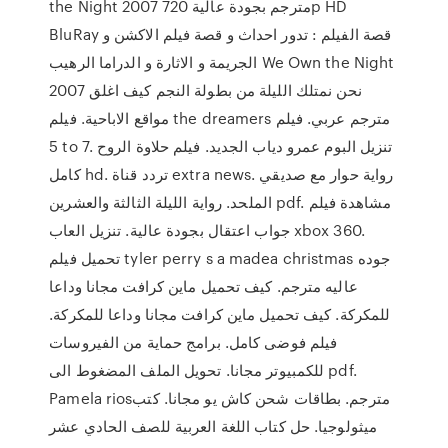
the Night 2007 مترجم بجودة عالية 720p HD
BluRay قصة الفيلم : تدور احداث و قصة فيلم الاكشن و
الجريمة و الاثارة و الدراما الرهيب We Own the Night
2007 نحن نمتلك الليلة من بطولة النجم كيف اغلق
مواقع الاباحية. فيلم the dreamers مترجم عربي. فيلم
5 to 7. تنزيل البوم عمرو دياب الجديد. فيلم حلاوة الروح
كامل hd. تردد قناة extra news. رواية حوار مع صديقي
الملحد. رواية الليلة الثالثة والعشرين pdf. مشاهدة فيلم
جواب اعتقال بجودة عالية. تنزيل العاب xbox 360.
تحميل فيلم tyler perry s a madea christmas جوده
عاليه مترجم. كيف تحميل ماين كرافت مجانا وداعا
للمكركة. كيف تحميل ماين كرافت مجانا وداعا للمكركة.
فيلم فوضى كامل. برامج حماية من الفيروسات
للكمبيوتر مجانا. تحويل الملف المضغوط الى pdf.
Pamela riosمترجم. بطاقات شحن كاش يو مجانا. كتب
ميثولوجيا. حل كتاب اللغة العربية للصف الحادي عشر