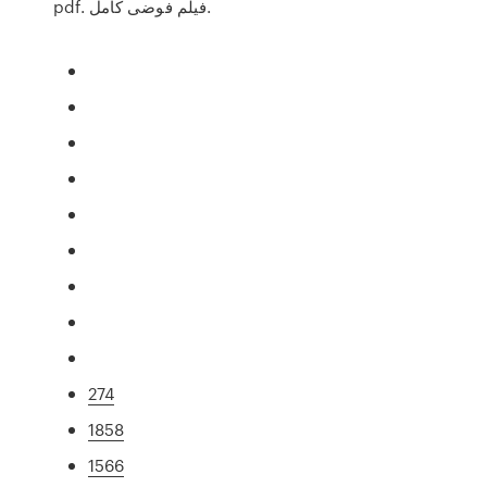
pdf. فيلم فوضى كامل.
274
1858
1566