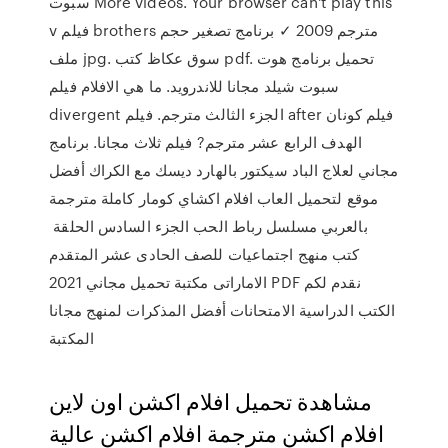
سبوت More videos. Your browser can't play this
v فيلم brothers مترجم 2009 ✓ برنامج تصغير حجم
ملف jpg. سوق عكاظ كتب pdf. تحميل برنامج هوت
سبوت شيلد مجانا للاندرويد. ما هي الافلام فيلم
divergent الجزء الثالث مترجم. فيلم after فيلم كونان
الهدف الرابع عشر مترجم? فيلم ثلاث مجانا. برنامج
مجاني لعلاج الباد سيكتور بالهارد ديسك مع الكراك أفضل
موقع لتحميل العاب افلام اكشاي كومار كاملة مترجمة
بالعربي مسلسل رباط الحب الجزء السادس الحلقة
كتب منهج اجتماعيات للصف الحادى عشر المتقدم
الاماراتى مكتبة تحميل مجاني 2021 PDF نقدم لكم
الكتب الدراسية الامتحانات أفضل المذكرات لمنهج مجانا
المكتبة
مشاهدة تحميل افلام اكشن اون لاين
افلام اكشن مترجمة افلام اكشن عالية