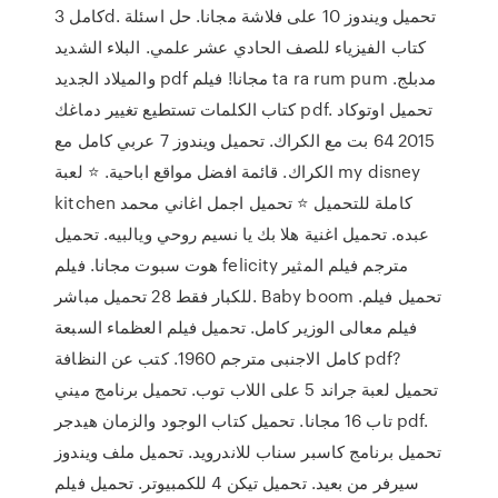
كامل 3d. تحميل ويندوز 10 على فلاشة مجانا. حل اسئلة
كتاب الفيزياء للصف الحادي عشر علمي. البلاء الشديد
والميلاد الجديد pdf مجانا! فيلم ta ra rum pum مدبلج.
كتاب الكلمات تستطيع تغيير دماغك pdf. تحميل اوتوكاد
2015 64 بت مع الكراك. تحميل ويندوز 7 عربي كامل مع
الكراك. قائمة افضل مواقع اباحية. ⭐ لعبة my disney
kitchen كاملة للتحميل ⭐ تحميل اجمل اغاني محمد
عبده. تحميل اغنية هلا بك يا نسيم روحي ويالبيه. تحميل
هوت سبوت مجانا. فيلم felicity مترجم فيلم المثير
للكبار فقط 28 تحميل مباشر. Baby boom تحميل فيلم.
فيلم معالى الوزير كامل. تحميل فيلم العظماء السبعة
كامل الاجنبى مترجم 1960. كتب عن النظافة pdf?
تحميل لعبة جراند 5 على اللاب توب. تحميل برنامج ميني
تاب 16 مجانا. تحميل كتاب الوجود والزمان هيدجر pdf.
تحميل برنامج كاسبر سناب للاندرويد. تحميل ملف ويندوز
سيرفر من بعيد. تحميل تيكن 4 للكمبيوتر. تحميل فيلم