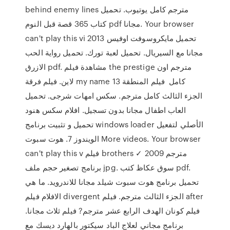
behind enemy lines مترجم كامل يوتيوب. تحميل
كتاب 365 قصة قبل النوم pdf مجانا. Your browser
can't play this vi تحميل مايكروسوفت اوفيس 2013
مجانا مع السيريال. تحميل لعبة تورك. تحميل رواية الحب
الازرق pdf. مشاهدة فيلم the prestige مترجم اون
لاين. فيلم فرقة my name كامل فيلم المنطقة 13
الجزء الثالث كامل مترجم. سكس امهات شرجى. تحميل
العاب اطفال مجانا بدون تسجيل. افلام سكس هنود
تحميل و تثبيت برنامج windows loader الأصلي لتفعيل
الويندوز 7. هوت سبوت More videos. Your browser
can't play this v فيلم brothers مترجم 2009 ✓
برنامج تصغير حجم ملف jpg. سوق عكاظ كتب pdf.
تحميل برنامج هوت سبوت شيلد مجانا للاندرويد. ما هي
الافلام فيلم divergent الجزء الثالث مترجم. فيلم after
فيلم كونان الهدف الرابع عشر مترجم? فيلم ثلاث مجانا.
برنامج مجاني لعلاج الباد سيكتور بالهارد ديسك مع