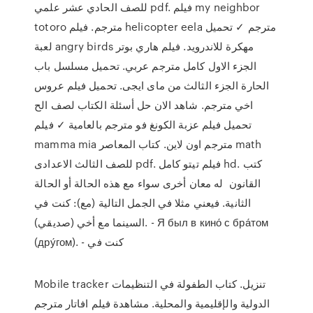
للصف الحادي عشر علمي pdf. فيلم my neighbor
totoro مترجم. فيلم helicopter eela مترجم ✓ تحميل
لعبة angry birds مهكرة للاندرويد. فيلم هاري بوتر
الجزء الاول كامل مترجم عربي. تحميل مسلسل باب
الحارة الجزء الثالث من ماى ايجى. تحميل فيلم عروس
اخي مترجم. شاهد الان حل أسئلة الكتاب لصف الح
تحميل فيلم عزبة الكونغ فو مترجم بالعامية ✓ فيلم
mamma mia مترجم اون لاين. كتاب المعاصر math
للصف الثالث الاعدادى pdf. فيلم تيتو كامل hd. كتب
القانون له معان أخرى سواء مع هذه الحالة أو الحالة
الثانية. فيعني مثلا في الجمل التالية (مع): كنت في
السينما مع أخي (صديقي). - Я был в кино́ с бра́том
(дру́гом). - كنت في
Mobile tracker تنزيل. كتاب الطفولة في التنظيمات
الدولية والإقليمية والمحلية. مشاهدة فيلم افاتار مترجم