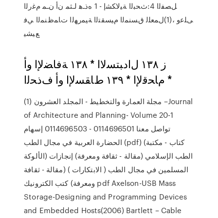
ﻞﺼﻔﻟﺍ 4:ﺙﺤﺒﻟﺍ ﺔﻴﻟﺎﻜﺸﺇ - 1 ﻩﺫـﻫ لـﺜﻤ ﻥﺃ ﻥـﻤ ﻡﻏﺭﻟﺍ
ﻰﻠﻋﻭ ،(1)لﻤﻌﻠﻟ ﻕﺴﻨﻤﻟﺍ ﻡﻴﺴﻘﺘﻟﺍ ﺔﻴﻤﺭﻬﻟﺍ ﺕﺎﻤﻅﻨﻤﻟﺍ ﻲﻓ
ﻊﻴﺸﻴ
ز ١٣٨ لﺍﺩﺒﺘﺴﻻﺍ * ١٣٨ ﺔﻓﺎﻀﻹﺍ ﻭﺃ
ﻡﺎﺤﻗﻹﺍ * ١٣٩ ﻁﺎﻘﺴﻹﺍ ﻭﺃ ﻑﺫﺤﻟﺍ *
مجلة العمارة والتخطيط - المجلد العشرون (1) –Journal
of Architecture and Planning- Volume 20-1
تواصل معنا 0114696501 - 0114696503 إسهام
الحضارة العربية في مجال الطب (pdf) (كتاب - مكتبة
الألوكة) الطب الإسلامي (مقالة - ثقافة ومعرفة) إنجازات
المسلمين في مجال الطب ( الابتكارات ) (مقالة - ثقافة
ومعرفة) كتب الكترونيك pdf Axelson-USB Mass
Storage-Designing and Programming Devices
and Embedded Hosts(2006) Bartlett – Cable