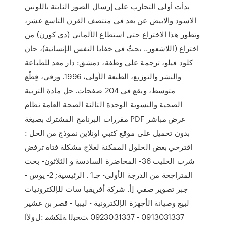
بدأت أولى التجارب على إرسال الصور الثابتة باللونين
الاسود والابيض عن بعد في منتصف القرن التاسع عشر،
وتطور هذا الاختراع حتى استطاع الألماني (دي كورن) من
اختراع (اللاشعور.. بحثٌ في خفايا النفس الإنسانية)، جان
كلود فيلو، ترجمة علي وطفة، دمشق: دار معد للطباعة
والنشر والتوزيع، الطبعة الأولى، 1996. ورقي، قِطْع
متوسط، ويقع في 204 صفحات. حل مادة التربية
الصحية والنسوية الوحدة الثالثة الصحة العامة نظام
مقررات البرنامج المشترك بصيغة PDF عرض مباشر
بدون تحميل على موقع كتبي اونلاين نموذج من الحل :
اقترحي بعض الحلول الممكنة لعلاج مشكلة فتاة ترفض
شرب الحليب 36- المحاضرة السادسة و الثلاثون- بحث
المتراجحة من الدرجة الأولى- جـ1 . الرئيسية; 2- يوس -
جبر تصوير صفي [أ. شركة أفريقيا سات للإلكترونيات
لبيع وصيانة الأجهزة الإلكترونية - ليبيا - قصر بن غشير
0913031337 - 0923031337 ﺚﺤﺒﻟﺍ ﺔﻠﻜﺸﻣ :ﻝﻭﻷﺍ