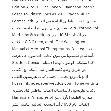
Edition Auteur : Dan Longo J. Jameson Joseph
Loscalzo Edition : McGraw-Hill Pages: 4012
Format: pdf مبادئ الطب الباطني الرائدة في العالم،
ومبادئ هاريسون للطب اسم الكتاب: API Textbook of
Medicine 6th edition. حجم الكتاب: 19.61 اسم
الكتاب: G.B.Green, et al - The Washington
Manual of Medical Therapeutics. 31st ed. هذه
الأسئلة تم تجميعها من موقع كتاب دافدسون عالانترنت
Student Consult كما يمكنكم الوصول لهذه الاسئلة
عن طريق وضع كلمة السر التي تأتيكم مع الكتاب
بالموقع تحميل. تحميل كتاب هاريسون الطبي pdf
hcare.info aoepaper.web.fc2.com Home writing
كتاب هاريسون لأساسيات الطب الباطني (بالإنجليزية:
Harrison's Principles of صدرت الطبعة الأولى من
الكتاب عام 1950، أما النسخة الحالية الثامنة عشر
فصدرت عا usb adapter. تحميل روايه ذلنى ولكنى