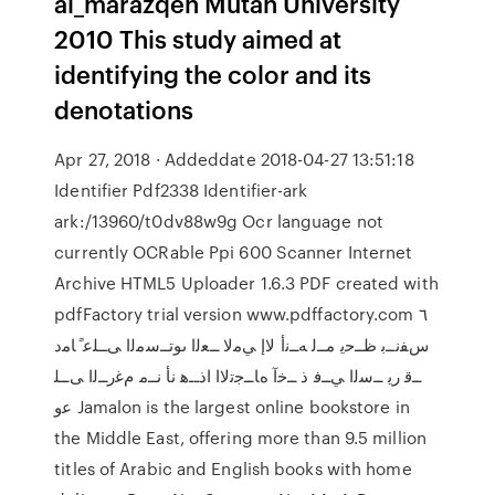
al_marazqeh Mutah University
2010 This study aimed at
identifying the color and its
denotations
Apr 27, 2018 · Addeddate 2018-04-27 13:51:18
Identifier Pdf2338 Identifier-ark
ark:/13960/t0dv88w9g Ocr language not
currently OCRable Ppi 600 Scanner Internet
Archive HTML5 Uploader 1.6.3 PDF created with
pdfFactory trial version www.pdffactory.com ٦
سﻔﻧــﺑ ظــﺣﯾ مــﻟ ﻪــﻧأ ﻻإ ﻲﻣﻟﺎ ــﻌﻟا ىوﺗــﺳﻣﻟا ﻰــﻠﻋ ًﺎﻣد
ــﻗ رﯾ ــﺳﻟا ﻲــﻓ ذ ــﺧآ ﻩﺎــﺟﺗﻻا اذــﻫ نأ نــﻣ مﻏرــﻟا ﻰــﻠ
ﻋو Jamalon is the largest online bookstore in
the Middle East, offering more than 9.5 million
titles of Arabic and English books with home