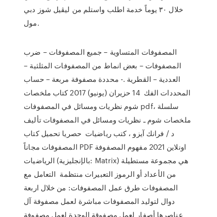
خلال ٣٠ يوماً خدمة اطلب واستلم من ليڤيل شوز دبي
مول.
المصفوفات المتساوية – جميع المصفوفات – ضرب
المصفوفات – بعض انماط من المصفوفات المثلثية –
العددية – القطرية .- محددة مصفوفة مربعة – حساب
المحددات الفك 14 حزيران (يونيو) 2017 كتاب ملخصات
شوم نظريات ومسائل في المصفوفات pdf، سلسلة
ملخصات شوم ـ نظريات ومسائل في المصفوفات تأليف
د / فرانك آيزو ، كتب رياضيات حصريا تحميل كتاب
المصفوفات مجاناً PDF اونلاين 2021 مفهوم المصفوفة
الرياضيات (بالإنجليزية: Matrix) هي مجموعة مستطيلة
من الأعداد أو الرموز التعبيرات منتظمة التعامل مع
المصفوفات طرق عمل المصفوفات: من خلال اربعة
دوال لتوليد المصفوفات مباشرة لعمل مصفوفة آل
عناصرها أصفار لعمل مصفوقة الوحدة لعمل مصفوفة