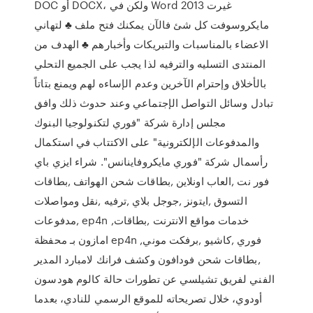
DOC أو DOCX، ولكن في Word 2013 غيرت
مايكروسوفت كل شئ فالآن يمكنك فتح ملف ♣ لتهاني
الاعضاء بالمناسبات والتبريكات وأخبارهم ♣ الهدف من
المنتدى التسليه والترفيه لذا يجب على الجميع التحلي
بالأخلاق وإحترام الآخرين وعدم الإساءه لهم ويمنع بتاتاً
تبادل وسائل التواصل الإجتماعي وعند حدوث ذلك وافق
مجلس إدارة شركة "فوري لتكنولوجيا البنوك
والمدفوعات الإلكترونية" على الاكتتاب في استكمال
رأسمال شركة "فوري مايكروفاينانس". شراء ايزي باي
فور نت ,العاب اونلاين ,بطاقات شحن الهواتف ,بطاقات
التسوق ,ايتونز ,جوجل بلاي ,ترفيه ,نقل ومواصلات
,مدفوعات ep4n ,خدمات مواقع الانترنت ,بطاقات
امازون بـ محفظة ep4n ,فوري ,كاشيو ,برفكت موني
,بطاقات شحن فودافون وكشف فرانك لامبارد المدير
الفني لفريق تشيلسي عن تطورات حالة كالوم هودسون
أودوي، خلال تصريحاته للموقع الرسمي للنادي، بعدما