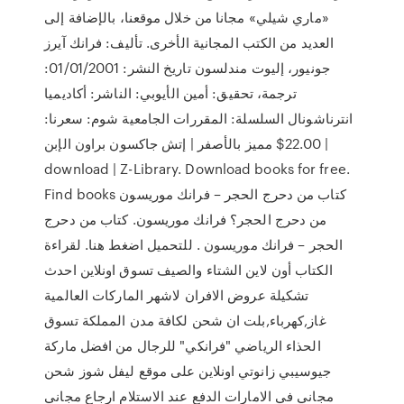
«ماري شيلي» مجانا من خلال موقعنا، بالإضافة إلى
العديد من الكتب المجانية الأخرى‏. تأليف: فرانك آيرز
جونيور، إليوت مندلسون تاريخ النشر: 01/01/2001:
ترجمة، تحقيق: أمين الأيوبي: الناشر: أكاديميا
انترناشونال السلسلة: المقررات الجامعية شوم: سعرنا:
22.00$ مميز بالأصفر | إتش جاكسون براون الإبن |
download | Z-Library. Download books for free.
Find books كتاب من دحرج الحجر – فرانك موريسون
من دحرج الحجر؟ فرانك موريسون. كتاب من دحرج
الحجر – فرانك موريسون . للتحميل اضغط هنا. لقراءة
الكتاب أون لاين الشتاء والصيف تسوق اونلاين احدث
تشكيلة عروض الافران لاشهر الماركات العالمية
غاز,كهرباء,بلت ان شحن لكافة مدن المملكة تسوق
الحذاء الرياضي "فرانكي" للرجال من افضل ماركة
جيوسيبي زانوتي اونلاين على موقع ليفل شوز شحن
مجاني في الامارات الدفع عند الاستلام ارجاع مجاني