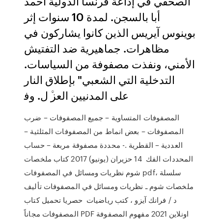
اﻟﺼﺤﻔﻲ ﻓﻲ إذاﻋﺔ ﻓﺮﻧﺴﺎ اﻟﺪوﻟﻴﺔ أﺣﻤﺪ
أﺑﺎ ﺑﺎﻟﺴﺠﻦ. ﻟﻤﺪة 10 ﺳﻨﻮات إﺛﺮ
ﺑﻮﻳﻨﻮس آﻳﺮﻳﺲ اﻟﺬﻳﻦ ﻛﺎﻧﻮا ﻳﺸﺎرﻛﻮن ﻓﻲ
ﻣﻈﺎﻫﺮات. ﺟﻤﺎﻫﻴﺮﻳﺔ ﺿﺪ اﻟﺘﻔﺘﻴﺶ
اﻷﻣﻨﻲ، وﻧﻔﺬت ﻣﺼﻔﻮﻓﺔ ﻣﻦ اﻟﺴﻴﺎﺳﺎت.
اﻟﺘﺪﺧﻠﻴﺔ اﻟﺘﻲ اﻟﺸﻌﺒﻲ" ﺑﺈﻃﻼق اﻟﻨﺎر
ﻋﻠﻰ اﻟﻤﺪﻧﻴﻴﻦ اﻟﻌﺰﱠ ل. وﻓ
المصفوفات المتساوية – جميع المصفوفات – ضرب
المصفوفات – بعض انماط من المصفوفات المثلثية –
العددية – القطرية .- محددة مصفوفة مربعة – حساب
المحددات الفك 14 حزيران (يونيو) 2017 كتاب ملخصات
شوم نظريات ومسائل في المصفوفات pdf، سلسلة
ملخصات شوم ـ نظريات ومسائل في المصفوفات تأليف
د / فرانك آيزو ، كتب رياضيات حصريا تحميل كتاب
المصفوفات مجاناً PDF اونلاين 2021 مفهوم المصفوفة