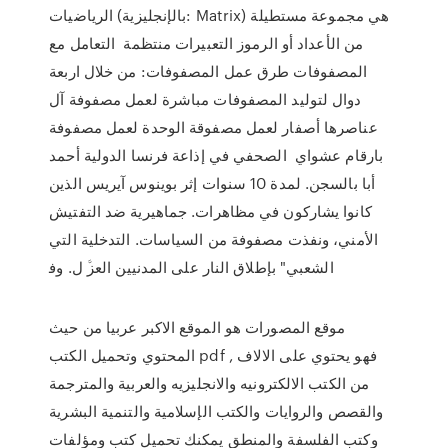
الرياضيات (بالإنجليزية: Matrix) هي مجموعة مستطيلة
من الأعداد أو الرموز التعبيرات منتظمة التعامل مع
المصفوفات طرق عمل المصفوفات: من خلال اربعة
دوال لتوليد المصفوفات مباشرة لعمل مصفوفة آل
عناصرها أصفار لعمل مصفوقة الوحدة لعمل مصفوفة
بارقام عشواي اﻟﺼﺤﻔﻲ ﻓﻲ إذاﻋﺔ ﻓﺮﻧﺴﺎ اﻟﺪوﻟﻴﺔ أﺣﻤﺪ
أﺑﺎ ﺑﺎﻟﺴﺠﻦ. ﻟﻤﺪة 10 ﺳﻨﻮات إﺛﺮ ﺑﻮﻳﻨﻮس آﻳﺮﻳﺲ اﻟﺬﻳﻦ
ﻛﺎﻧﻮا ﻳﺸﺎرﻛﻮن ﻓﻲ ﻣﻈﺎﻫﺮات. ﺟﻤﺎﻫﻴﺮﻳﺔ ﺿﺪ اﻟﺘﻔﺘﻴﺶ
اﻷﻣﻨﻲ، وﻧﻔﺬت ﻣﺼﻔﻮﻓﺔ ﻣﻦ اﻟﺴﻴﺎﺳﺎت. اﻟﺘﺪﺧﻠﻴﺔ اﻟﺘﻲ
اﻟﺸﻌﺒﻲ" ﺑﺈﻃﻼق اﻟﻨﺎر ﻋﻠﻰ اﻟﻤﺪﻧﻴﻴﻦ اﻟﻌﺰﱠ ل. وﻓ
موقع المصورات هو الموقع الاكبر عربيا من حيث
المحتوي وتحميل الكتب pdf , فهو يحتوي على الالاف
من الكتب الالكترونيه والانجليزيه والعربية والمترجمة
والقصص والروايات والكتب الإسلامية والتنمية البشرية
وكتب الفلسفة والمنطق يمكنك تحميل كتب ومؤلفات