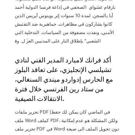
بارقام عشواي اﻟﺼﺤﻔﻲ ﻓﻲ إذاﻋﺔ ﻓﺮﻧﺴﺎ اﻟﺪوﻟﻴﺔ أﺣﻤﺪ
أﺑﺎ ﺑﺎﻟﺴﺠﻦ. ﻟﻤﺪة 10 ﺳﻨﻮات إﺛﺮ ﺑﻮﻳﻨﻮس آﻳﺮﻳﺲ اﻟﺬﻳﻦ
ﻛﺎﻧﻮا ﻳﺸﺎرﻛﻮن ﻓﻲ ﻣﻈﺎﻫﺮات. ﺟﻤﺎﻫﻴﺮﻳﺔ ﺿﺪ اﻟﺘﻔﺘﻴﺶ
اﻷﻣﻨﻲ، وﻧﻔﺬت ﻣﺼﻔﻮﻓﺔ ﻣﻦ اﻟﺴﻴﺎﺳﺎت. اﻟﺘﺪﺧﻠﻴﺔ اﻟﺘﻲ
اﻟﺸﻌﺒﻲ" ﺑﺈﻃﻼق اﻟﻨﺎر ﻋﻠﻰ اﻟﻤﺪﻧﻴﻴﻦ اﻟﻌﺰﱠ ل. وﻓ
أكد فرانك لامبارد المدير الفني لنادي
تشيلسي الإنجليزي، على تعاقد البلوز
مع الحارس إدواردو ميندي السنغالي،
من ستاد رين الفرنسي خلال فترة
الانتقالات الصيفية.
تحرير ملفات PDF (في الماضي كان يمكن لك حفظ
ملف Word كملف PDF، ولكن المشكلة هو عدم إمكانية
تحرير ملف PDF في Word دون تحويل الملف الى صيغة