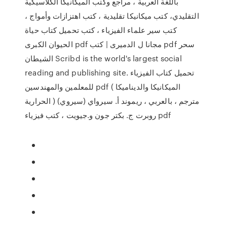
باللغة العربية ، مراجع وكتب الميكانيكا الكلاسيكية
التقليدي، كتب ميكانيكا تقليدية ، كتب اهتزازات وأمواج ،
كتب سير علماء الفيزياء ، كتب تحميل كتاب حياة
الحيوان الكبرى pdf مجانا ل الدميرى | كتب pdf سحر
الشيطان Scribd is the world's largest social
reading and publishing site. تحميل كتاب الفيزياء
للمعلمين والمهندسين pdf ( الميكانيكا والديناميكا
الحرارية ) مترجم ، بالعربي ، ريموند أ. سيرواي (سيروي)
روبرت ج. بكتر جون و.جيويت ، كتب فيزياء pdf