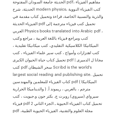
الحديثة جامعة السودان المفتوحة pdf، مفاهيم الفيزياء
الحديثة، شرح modern physics، كتب الفيزياء النووية
والذرية والنسبية الخاصة، قراءة وتحميل كتاب مقدمة في
الفيزياء الحديثة pdf تحميل كتب فيزياء مترجمة إلى
العربي Physics books translated into Arabic pdf ،
كتب ومراجع فيزياء باللغة العربية ، مراجع وكتب
الميكانيكا الكلاسيكية التقليدي، كتب ميكانيكا تقليدية ،
كتب اهتزازات وأمواج ، كتب سير علماء الفيزياء ، كتب
تحميل كتاب حياة الحيوان الكبرى pdf مجانا ل الدميرى |
كتب pdf سحر الشيطان Scribd is the world's
largest social reading and publishing site. تحميل
كتاب الفيزياء للمعلمين والمهندسين pdf ( الميكانيكا
والديناميكا الحرارية ) مترجم ، بالعربي ، ريموند أ.
سيرواي (سيروي) روبرت ج. بكتر جون و.جيويت ، كتب
فيزياء pdf تحميل كتاب الفيزياء الحيوية ـ الجزء الثاني 2
pdf مجلة العلوم والتقنية، الفيزياء الحيوية الطبية،