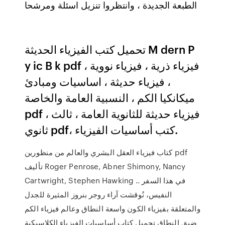
الطبعة الجديدة ، وانتظروا تنزيل اسئلة ومرشحا
تحميل كتب الفيزياء الحديثة M dern P
y ic B k pdf ، فيزياء ذرية ، فيزياء نووية
، فيزياء حديثة ، اساسيات ومبادئ
ميكانكيا الكم ، النسبية العامة والخاصة
pdf ، فيزياء حديثة للثانوية العامة ، ثالث
ثانوي pdf، كتب أساسيات الفيزياء.
كتاب فيزياء العقل البشري والعالم من منظورين pdf
تأليف Roger Penrose, Abner Shimony, Nancy
Cartwright, Stephen Hawking .. في هذا السفر
النفيس، نُوقشت آراء روجر بنروز المثيرة للجدل
والمتعلقة بفيزياء الكون واسعة النطاق وعالم فيزياء الكم
ضيق النطاق تحميل كتاب أساسيات الفيزياء الكلاسيكية