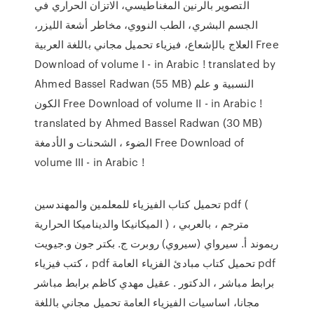
التصوير بالرنين المغناطيسي، الاتزان الحراري في
الجسم البشري، الطب النووي، مخاطر أشعة الليزر،
العلاج بالإشعاع، فيزياء تحميل مجاني باللغة العربية Free
Download of volume I - in Arabic ! translated by
Ahmed Bassel Radwan (55 MB) النسبیة و علم
الكون Free Download of volume II - in Arabic !
translated by Ahmed Bassel Radwan (30 MB)
الضوء ، الشحنات و الأدمغة Free Download of
volume III - in Arabic !
تحميل كتاب الفيزياء للمعلمين والمهندسين pdf (
الميكانيكا والديناميكا الحرارية ) مترجم ، بالعربي ،
ريموند أ. سيرواي (سيروي) روبرت ج. بكتر جون و.جيويت
، كتب فيزياء pdf تحميل كتاب مبادئ الفزياء العامة pdf
برابط مباشر ، الدكتور . عقيل مهدي كاظم برابط مباشر
مجانا، اساسيات الفيزياء العامة تحميل مجاني باللغة