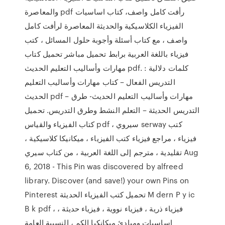
والمعاصرة pdf رأفت كامل واصف، كتاب اساسيات
الفيزياء الكلاسيكية والحديثة المعاصرة لرأفت كامل
واصف ، مع كتاب أسئلة وأجوبة حلول المسائل ، كتب
فيزياء باللغة العربية برابط تحميل مباشر تحميل كتاب
مهارات وأساليب التعليم الحديث pdf. كلمات دلالية :
التدريس الفعال – كتاب مهارات وأساليب التعليم
الحديث pdf – مهارات وأساليب التعليم الحديث- طرق
التدريس الحديثة – التعلم النشط وطرق التدريس. تحميل
كتاب الفيزياء والقياس pdf ، سيروي serway كتب
فيزياء ، مراجع فيزياء كتب الفيزياء ، ميكانيكا كلاسيكية ،
تقليدية ، مترجم إلى اللغة العربية ، من كتاب سيري Aug
6, 2018 - This Pin was discovered by alfreed
library. Discover (and save!) your own Pins on
Pinterest تحميل كتب الفيزياء الحديثة M dern P y ic
B k pdf ، فيزياء ذرية ، فيزياء نووية ، فيزياء حديثة ،
اساسيات ومبادئ ميكانكيا الكم ، النسبية العامة