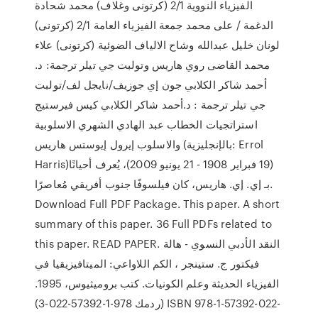
الفيزياء النووية 2/1 (كرتونى وغلاف) محمد شحادة
الدغمة / على محمد جمعة الفيزياء العامة 2/1 (كرتونى)
لونان خليل عبدالله وشاح الالياف الضوئية (كرتونى) علاء
محمد القاضى روي هاريس وتولبت جي تيلر ترجمة: د.
أحمد شاكر الكلابي جون إي جوزيف/نايجل لف/تولبت
جي تيلر ترجمة : د.أحمد شاكر الكلابي كيس فيرستيج
استراتجيات الخطاب عبد الهادي الشهري الاسلوبية
والاسلوب إيرول إيوستس هاريس (بالإنجليزية: Errol
Harris)‏ (19 فبراير 1908 - 21 يونيو 2009)، يُعرف أحيانًا
بـ إي. إي. هاريس، كان فيلسوفًا جنوب أفريقي مُعاصرًا.
Download Full PDF Package. This paper. A short
summary of this paper. 36 Full PDFs related to
this paper. READ PAPER. النقد الأدبي النسوي - هالة
فيكتور ج. ستينجر ، الكم اللاواعي: الميتافيزيقيا في
الفيزياء الحديثة وعلم الكونيات. كتب بروميثيوس، 1995.
(ردمك 978-1-57392-022-3) ISBN 978-1-57392-022-