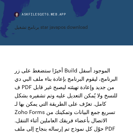
ASKFILESQETG.WEB.APP
برنامج تشغيل star javapos download
أخيرًا ستضغط على زر Build الموجود أسفل
البرنامج، ليقوم البرنامج بإعادة بناء ملف البي دي
ف PDF من جديد وإعادة تهيئته ليصبح غير قابل
للنسخ ولا يُمكن التعديل عليه وتم تشفيره بشكل
كامل. تعرّف على الطريقة التي يمكن بها لـ
Zoho Forms تسريع جمع البيانات وتمكينك من
الاتصال بأعضاء فريقك العاملين أثناء التنقل.
حوّل كل نموذج تم إرساله بنجاح إلى ملف PDF