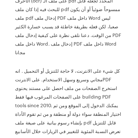
الأحرف (ocr) على ملف الـ pdf المحدد لجعله قابل
للبحث فيه إذا كان ملف pdf ممسوحاً ضوئياً أو أن يكون
ملف pdf إدخال ملف PDF داخل ملف Word ليس
صعبا، لكن فعله بطريقة خاطئة قد يسبب خسارة الكثير
من الوقت. دعنا نلقى نظرة على كيفية إدخال ملف PDF
داخل ملف Word. إدخال ملف PDF داخل ملف Word
مجانا
كل شيء على الانترنت، لا حاجة للتنزيل أو التحميل . انه
مجاني وسريع وسهل الاستخدام. على الانترنتPDF
استخرج الصفحات من ملف احصل على مستند يحتوى
على الصفحات المرغوب فيها فقط building PDF
tools since 2010. يمكنك الدخول إلى الموقع ومن ثم
اختيار المنطقة سواء دولة أو منطقة و من ثم تقوم الأداة
بإنشاء رسوم بيانية على صيغة ملف pdf قابل للتنزيل
تعرض النسبة المئوية للتغيير في الزيارات خلال الأسابيع