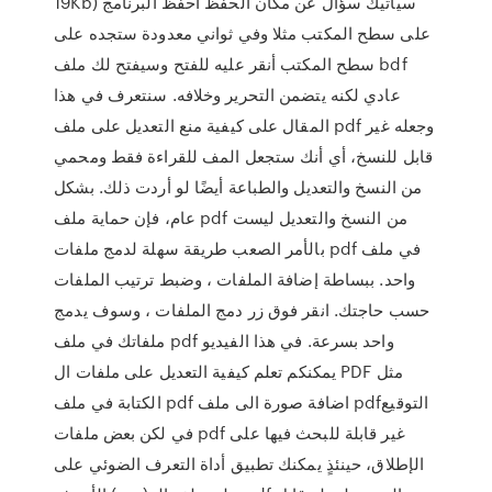
19Kb) سيأتيك سؤال عن مكان الحفظ احفظ البرنامج
على سطح المكتب مثلا وفي ثواني معدودة ستجده على
سطح المكتب أنقر عليه للفتح وسيفتح لك ملف bdf
عادي لكنه يتضمن التحرير وخلافه. سنتعرف في هذا
المقال على كيفية منع التعديل على ملف pdf وجعله غير
قابل للنسخ، أي أنك ستجعل المف للقراءة فقط ومحمي
من النسخ والتعديل والطباعة أيضًا لو أردت ذلك. بشكل
عام، فإن حماية ملف pdf من النسخ والتعديل ليست
بالأمر الصعب طريقة سهلة لدمج ملفات pdf في ملف
واحد. ببساطة إضافة الملفات ، وضبط ترتيب الملفات
حسب حاجتك. انقر فوق زر دمج الملفات ، وسوف يدمج
ملفاتك في ملف pdf واحد بسرعة. في هذا الفيديو
يمكنكم تعلم كيفية التعديل على ملفات ال PDF مثل
الكتابة في ملف pdf اضافة صورة الى ملف pdfالتوقيع
في لكن بعض ملفات pdf غير قابلة للبحث فيها على
الإطلاق، حينئذٍ يمكنك تطبيق أداة التعرف الضوئي على