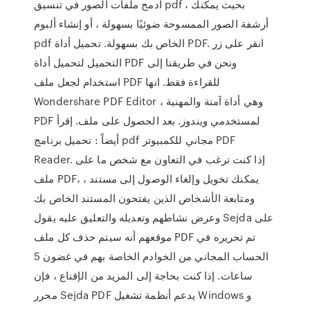
ادمج ملفات الصور في تنسيق pdf ، بحيث يمكنك
أرشفة الصور الممسوحة ضوئيًا بسهولة ، أو إنشاء ألبوم
pdf الخاص بك بسهولة. تحميل أداة PDF. انقر على زر
التحميل لتحميل أداة PDF ونحن في طريقنا إلى
استخدام لجعل ملف PDF للقراءة فقط. انها
Wondershare PDF Editor ، وهي أداة آمنة والمهنية
PDF لمستخدمي ويندوز. بعد الحصول على ملف. إقرأ
أيضاً : تحميل برنامج pdf مجاني للكمبيوتر PDF
Reader. إذا كنت ترغب في التعاون مع شخص ما على
ملف PDF، يمكنك تخويل وإلغاء الوصول إلى مستند ،
ومتابعة الأشخاص الذين يفتحون المستند الخاص بك
وعرض نشاطهم وتعديله والتعليق عليه يقول Sejda على
موقعهم أنه سيتم حذف كل ملف PDF تم تحريره في
الحساب المجاني من الخوادم الخاصة بهم في غضون 5
ساعات. إذا كنت بحاجة إلى المزيد من الإقناع ، فإن
محرر Sejda PDF يدعم أنظمة تشغيل Windows و