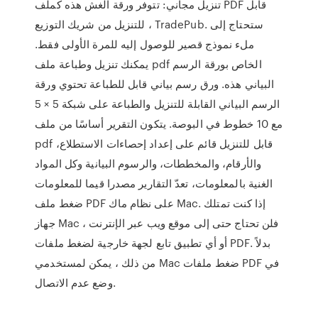
تنزيل مجاني: تتوفر ورقة الغش هذه كملف PDF قابل
للتنزيل من شريك التوزيع ، TradePub. ستحتاج إلى
ملء نموذج قصير للوصول إليه للمرة الأولى فقط.
يمكنك تنزيل وطباعة ملف pdf الخاص بورقة الرسم
البياني هذه. ورق رسم بياني قابل للطباعة تحتوي ورقة
الرسم البياني القابلة للتنزيل والطباعة على شبكة 5 × 5
مع 10 خطوط في البوصة. يتكون التقرير أساسًا من ملف
pdf قابل للتنزيل قائم على إعداد إحصاءات الاستطلاع،
والأرقام، والمخططات، والرسوم البيانية وكل المواد
الغنية بالمعلومات، تعدّ التقارير مصدرا قيما للمعلومات
ضغط ملف PDF على نظام ماك Mac. إذا كنت تمتلك
جهاز Mac ، فلن تحتاج حتى إلى موقع ويب عبر الإنترنت
أو أي تطبيق تابع لجهة خارجية لضغط ملفات PDF. بدلاً
من ذلك ، يمكن لمستخدمي Mac ضغط ملفات PDF في
وضع عدم الاتصال.