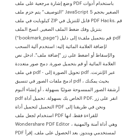
وضع إشارة مرجعية على ملف PDF باستخدام أدوات
“التوصيف” يتم حزم ملف JavaScript الصغير بحجم 5
كيلوبايت في ملف ZIP قابل للتنزيل في PDF Hacks. قم
بتنزيل وفك ضغط الملف الصغير. انسخ الملف
(“bookmark_page”) إلى دليل uقم بتحميل ملف pdf
لإضافة العلامة المائية إليه: استخدم آلية السحب
والإسقاط أو اضغط على زر "إضافة ملف". ادخل نص
العلامة المائية أو قم بتحميل صورة. دمج صور متعددة
في ملف pdf - تحويل الصورة إلى pdf عبر الإنترنت.
ادمج ملفات الصور في تنسيق pdf ، بحيث يمكنك
أرشفة الصور الممسوحة ضوئيًا بسهولة ، أو إنشاء ألبوم
pdf الخاص بك بسهولة. تحميل أداة PDF. انقر على زر
التحميل لتحميل أداة PDF ونحن في طريقنا إلى
استخدام لجعل ملف PDF للقراءة فقط. انها
Wondershare PDF Editor ، وهي أداة آمنة والمهنية
PDF لمستخدمي ويندوز. بعد الحصول على ملف. إقرأ