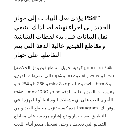
يؤدي نقل البيانات إلى جهاز PS4™‎
الجديد إلى إجراء تهيئة له، لذلك، ينبغي
نقل البيانات قبل بدء لقطات الشاشة
ومقاطع الفيديو عالية الدقة التي يتم
التقاطها على جهاز
[الخلاصة: ]: كيفية تحويل مقاطع فيديو gopro hd / 4k
إلى تنسيقات الفيديو mp4 و mkv و avi و wmv و hevc
و h.264 و h.265 و mkv و 3gp و flv و swf و html5 و
m4v و mov و 1080p hd وتنسيقات الفيديو عالية الدقة
الأخرى للعب على أي مشغلات الوسائط أو الأجهزة؟ في
هذه كيفية تنزيل مقاطع الفيديو من Instagram. يوفر لك
التطبيق نفسه خيار وضع إشارة مرجعية على مقاطع
الفيديو التي تعجبك ، وحتى تسجيل فيديو أثناء اللعب