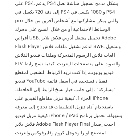
على PS4. يدعم PS4 بشكل مدمج تسجيل شاشة تصل
إلى دقة 720 بكسل في PS4 و 1080 بكسل في PS4
pro والتي يمكن مشاركتها مع أشخاص آخرين من خلال
الوسائط الاجتماعية أو من خلال النسخ على محرك
أقراص USB. تحميل مشغل أدوبي فلاش بلاير Adobe
Flash Player لدعم تشغيل ملفات فلاش SWF، وتشغيل
ألعاب فلاش الرسوم المتحركة وملفات فيديو الفلاش
FLV والصوت على متصفحات الإنترنت. كيفية نسخ رابط
فيديو يوتيوب. إذا كنت تريد الارتباط التشعبي لمقطع
فيديو YouTube فقط ، فستجده في أسفل قائمة
"مشاركة" ، إلى جانب خيار نسخ الرابط إلى الحافظة.
الجزء 1: كيفية تنزيل مقاطع الفيديو على iPhone
باستخدام أداة تنزيل التطبيقات قد تحتاج إلى معرفة
كيفية تنزيل فيديو iPhone / iPad بسهولة. تحميل برنامج
فلاش بلاير Adobe Flash Player Final أحدث إصدار
لمتصفح اوبرا وجوجل كروم وفايرفوكس وانترنت