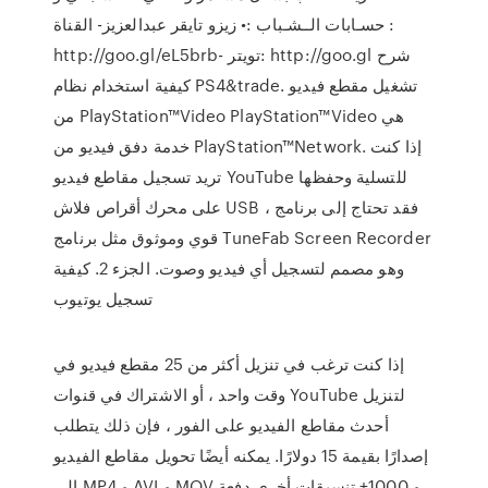
حسـابات الــشـباب :• زيزو تايقر عبدالعزيز- القناة :
http://goo.gl/eL5brb- تويتر: http://goo.gl شرح
كيفية استخدام نظام PS4&trade. تشغيل مقطع فيديو
من PlayStation™Video PlayStation™Video هي
خدمة دفق فيديو من PlayStation™Network. إذا كنت
تريد تسجيل مقاطع فيديو YouTube للتسلية وحفظها
على محرك أقراص فلاش USB ، فقد تحتاج إلى برنامج
قوي وموثوق مثل برنامج TuneFab Screen Recorder
وهو مصمم لتسجيل أي فيديو وصوت. الجزء 2. كيفية
تسجيل يوتيوب
إذا كنت ترغب في تنزيل أكثر من 25 مقطع فيديو في
وقت واحد ، أو الاشتراك في قنوات YouTube لتنزيل
أحدث مقاطع الفيديو على الفور ، فإن ذلك يتطلب
إصدارًا بقيمة 15 دولارًا. يمكنه أيضًا تحويل مقاطع الفيديو
إلى MP4 و AVI و MOV و 1000+ تنسيقات أخرى دفعة