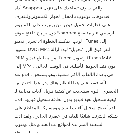
أداة Snappea والتي سوف تساعدك على تنزيل
فيديوهات يوتيوب بالمجان لجهاز الكمبيوتر ولنتعرف
على خطوات تحميل فيديو من يوتيوب على الكمبيوتر
دون برامج : افتح موقع Snappea الرسمي عبر متصفح
الويب. يمكنك الخطوة 4. تحويل فيديو iTunes إلى
تنسيق DVD: MP4 انقر فوق الزر "تحويل" لبدء إزالة
DRM من مقاطع فيديو iTunes وتحويل iTunes M4V
إلى MP4 دون فقد الجودة الأصلية. في الوقت الحالي ،
تعد ps4 هي وحدة الألعاب الأكثر شعبية. وهو يستحق ،
لأنه فقط على هذا النظام هناك مثل هذا التنوع بين
الحصري. اليوم سنتحدث عن كيفية تنزيل ألعاب مجانية لـ
ps4. كيفية تسجيل لعبة فيديو بدون بطاقة تسجيل فيديو.
لقد أصبح تسجيل ألعاب الفيديو ومشاركة المقاطع على
شبكة الإنترنت شائعًا للغاية في عصرنا الحالي، ولقد أدت
الشعبية المتزايدة لمواقع بث الفيديو مثل يوتيوب
وتويتش إلى إيجاد