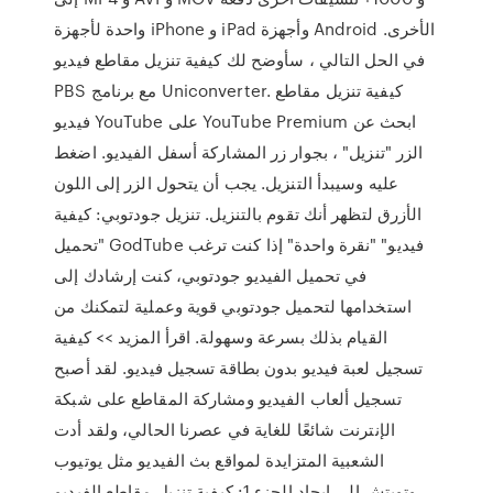
واحدة لأجهزة iPhone و iPad وأجهزة Android الأخرى.
في الحل التالي ، سأوضح لك كيفية تنزيل مقاطع فيديو
PBS مع برنامج Uniconverter. كيفية تنزيل مقاطع
فيديو YouTube على YouTube Premium ابحث عن
الزر "تنزيل" ، بجوار زر المشاركة أسفل الفيديو. اضغط
عليه وسيبدأ التنزيل. يجب أن يتحول الزر إلى اللون
الأزرق لتظهر أنك تقوم بالتنزيل. تنزيل جودتوبي: كيفية
"تحميل GodTube فيديو" "نقرة واحدة" إذا كنت ترغب
في تحميل الفيديو جودتوبي، كنت إرشادك إلى
استخدامها لتحميل جودتوبي قوية وعملية لتمكنك من
القيام بذلك بسرعة وسهولة. اقرأ المزيد >> كيفية
تسجيل لعبة فيديو بدون بطاقة تسجيل فيديو. لقد أصبح
تسجيل ألعاب الفيديو ومشاركة المقاطع على شبكة
الإنترنت شائعًا للغاية في عصرنا الحالي، ولقد أدت
الشعبية المتزايدة لمواقع بث الفيديو مثل يوتيوب
وتويتش إلى إيجاد الجزء 1: كيفية تنزيل مقاطع الفيديو