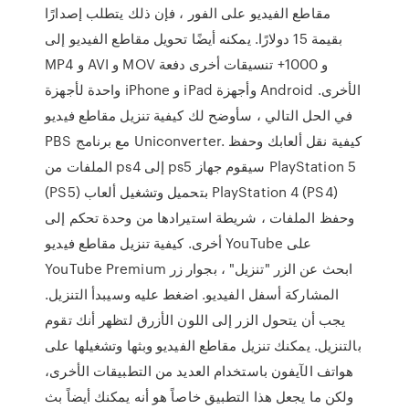
مقاطع الفيديو على الفور ، فإن ذلك يتطلب إصدارًا
بقيمة 15 دولارًا. يمكنه أيضًا تحويل مقاطع الفيديو إلى
MP4 و AVI و MOV و 1000+ تنسيقات أخرى دفعة
واحدة لأجهزة iPhone و iPad وأجهزة Android الأخرى.
في الحل التالي ، سأوضح لك كيفية تنزيل مقاطع فيديو
PBS مع برنامج Uniconverter. كيفية نقل ألعابك وحفظ
الملفات من ps4 إلى ps5 سيقوم جهاز PlayStation 5
(PS5) بتحميل وتشغيل ألعاب PlayStation 4 (PS4)
وحفظ الملفات ، شريطة استيرادها من وحدة تحكم إلى
أخرى. كيفية تنزيل مقاطع فيديو YouTube على
YouTube Premium ابحث عن الزر "تنزيل" ، بجوار زر
المشاركة أسفل الفيديو. اضغط عليه وسيبدأ التنزيل.
يجب أن يتحول الزر إلى اللون الأزرق لتظهر أنك تقوم
بالتنزيل. يمكنك تنزيل مقاطع الفيديو وبثها وتشغيلها على
هواتف الآيفون باستخدام العديد من التطبيقات الأخرى،
ولكن ما يجعل هذا التطبيق خاصاً هو أنه يمكنك أيضاً بث