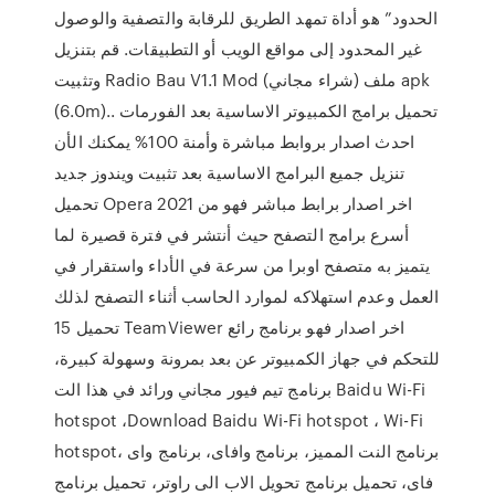
الحدود” هو أداة تمهد الطريق للرقابة والتصفية والوصول
غير المحدود إلى مواقع الويب أو التطبيقات. قم بتنزيل
وتثبيت Radio Bau V1.1 Mod (شراء مجاني) ملف apk
(6.0m).. تحميل برامج الكمبيوتر الاساسية بعد الفورمات
احدث اصدار بروابط مباشرة وأمنة 100% يمكنك الأن
تنزيل جميع البرامج الاساسية بعد تثبيت ويندوز جديد
تحميل Opera 2021 اخر اصدار برابط مباشر فهو من
أسرع برامج التصفح حيث أنتشر في فترة قصيرة لما
يتميز به متصفح اوبرا من سرعة في الأداء واستقرار في
العمل وعدم استهلاكه لموارد الحاسب أثناء التصفح لذلك
تحميل 15 TeamViewer اخر اصدار فهو برنامج رائع
للتحكم في جهاز الكمبيوتر عن بعد بمرونة وسهولة كبيرة،
برنامج تيم فيور مجاني ورائد في هذا الت Baidu Wi-Fi
hotspot ،Download Baidu Wi-Fi hotspot ، Wi-Fi
hotspot، برنامج النت المميز، برنامج وافاى، برنامج واى
فاى، تحميل برنامج تحويل الاب الى راوتر، تحميل برنامج