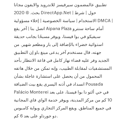
تطبيق عالمضمون سيرفيسز للاندرويد والايفون مجانا
بحث. © 2020 DirectApp.Net | حول | شرط
الاستخدام | سياسة الخصوصية | إخلاء مسؤولية DMCA |
اتصل بنا | آخر يقع Aipana Plaza أمام ساحة سنترو
سيفيكو في بوا فيستا، ويوفر مسبحًا بجانب حديقة
استوائية خضراء بالإضافة إلى بار ومطعم شهير. من
جهته، قال مستخدم آخر يدعى مينغ باو إن التطبيق
الجديد وفر عليه قضاء نهار كامل في قاعة الانتظار بأحد
المستشفيات لمقابلة الطبيب، وإنه تمكن من خلال هاتفه
المحمول من أن يحصل على استشارة عاجلة بشأن
انسداد في أذنه اليسرى يقع بيت الضيافة Pousada
Palácio Monterei في حي ألتو دا بوا فيستا، على بعد
10 كم من مركز المدينة، ويوفر خدمة الواي فاي المجانية
في جميع المناطق. ويقع المركز التجاري وبوابة كامبوس
دو جورداو على بعد 6 كم.