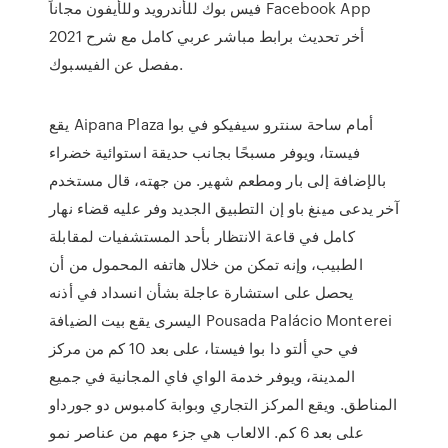
فيس بوك للأندرويد وللأيفون مجاناً Facebook App
2021 أخر تحديث برابط مباشر عربي كامل مع شرح
مفصل عن الفيسبوك.
يقع Aipana Plaza أمام ساحة سنترو سيفيكو في بوا
فيستا، ويوفر مسبحًا بجانب حديقة استوائية خضراء
بالإضافة إلى بار ومطعم شهير. من جهته، قال مستخدم
آخر يدعى مينغ باو إن التطبيق الجديد وفر عليه قضاء نهار
كامل في قاعة الانتظار بأحد المستشفيات لمقابلة
الطبيب، وإنه تمكن من خلال هاتفه المحمول من أن
يحصل على استشارة عاجلة بشأن انسداد في أذنه
اليسرى يقع بيت الضيافة Pousada Palácio Monterei
في حي ألتو دا بوا فيستا، على بعد 10 كم من مركز
المدينة، ويوفر خدمة الواي فاي المجانية في جميع
المناطق. ويقع المركز التجاري وبوابة كامبوس دو جورداو
على بعد 6 كم. الالعاب هي جزء مهم من عناصر نمو