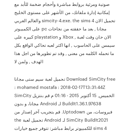
صوتية ومرئية بروابط مباشرة وأحجام ضخمة للأبد مع
إمكانية إدارة ملفاتك، من الأشهر على مستوى الخليج
والعالم العربي simcity-4.exe. the sims 4 تحميل الان
على الكمبيوتر pc مجانا , بعد ما حققته من نجاحات
كبيره على playstation و Xbox , الان حان وقت لعبة
سيمس على الحاسوب , انها اكثر لعبه تحاكي الواقع بكل
ما تحمله الكلمه من معنى , وقد تم تطويرها من اجل هذا
الهدف , ولمن لا
تحميل لعبة سيم ستى مجانا Download SimCity free
: mohamed mostafa : 2018-02-17T13:31:44Z
الخميس, 15 أكتوبر 2015 - 01:16 م ‫قم بنتزيل SimCity
BuildIt1.36.1.97638 لـ Android مجانا، و بدون
فيروسات، من Uptodown. قم بتجريب آخر إصدار من
SimCity BuildIt2021 لـ Android تحميل لعبة the
sims 4 للكمبيوتر برابط مباشر: تتوفر جميع خيارات