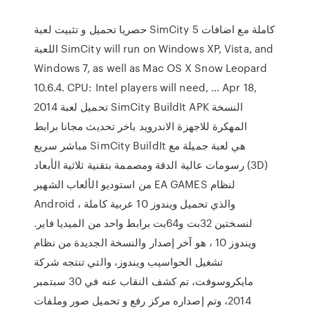
حصريا تحميل و تثبيت لعبة SimCity 5 كاملة مع اضافات
اللعبة SimCity will run on Windows XP, Vista, and
Windows 7, as well as Mac OS X Snow Leopard
10.6.4. CPU: Intel players will need, … Apr 18,
2014 تحميل لعبة SimCity BuildIt APK النسخة
المهكرة للاجهزة الاندرويد باخر تحديث مجانا برابط
مباشر سريع SimCity BuildIt هي لعبة جميلة مع
رسومات عالية الدقة ومصممة بتقنية ثلاثية الأبعاد (3D)
من استوديو الألعاب الشهير EA GAMES لنظام
Android ، والذي تحميل ويندوز 10 عربية كاملة
لنسختين 32بت و64بت برابط واحد من الميديا فاير.
ويندوز 10 ‏، هو آخر إصدار والنسخة الجديدة من نظام
تشغيل الحواسيب ويندوز، والتي تنتجه شركة
مايكروسوفت، تم كشف النقاب عنه في 30 سبتمبر
2014، وتم إصداره مركز رفع و تحميل صور وملفات