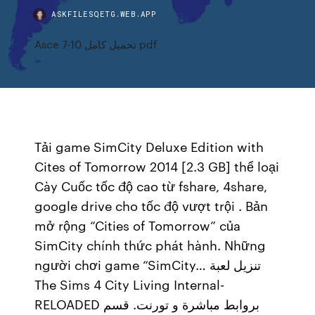
ASKFILESQETG.WEB.APP
Asce 7-10 تحميل كامل pdf
Tải game SimCity Deluxe Edition with
Cites of Tomorrow 2014 [2.3 GB] thể loại
Cày Cuốc tốc độ cao từ fshare, 4share,
google drive cho tốc độ vượt trội . Bản
mở rộng “Cities of Tomorrow” của
SimCity chính thức phát hành. Những
người chơi game “SimCity… تنزيل لعبة
The Sims 4 City Living Internal-
RELOADED بروابط مباشرة و تورنت. قسم