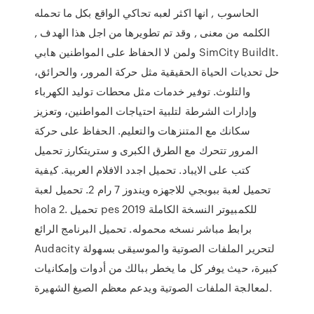
الحاسوب , انها اكثر لعبه تحاكي الواقع بكل ما تحمله
الكلمه من معنى , وقد تم تطويرها من اجل هذا الهدف ,
ولمن لا الحفاظ على المواطنين هابي SimCity BuildIt.
حل تحديات الحياة الحقيقية مثل حركة المرور، والحرائق،
والتلوث. توفير خدمات مثل محطات توليد الكهرباء
وإدارات الشرطة لتلبية احتياجات المواطنين، وتعزيز
سكانك مع المتنزهات والتعليم. الحفاظ على حركة
المرور تتحرك مع الطرق الكبرى و ستريتكارز تحميل
كتب على الايباد. تحميل اجدد الافلام العربية. كيفية
تحميل لعبة ببوبجي للاجهزه ويندوز 7 رام 2. تحميل لعبة
hola 2. تحميل pes 2019 للكمبيوتر النسخة الكاملة
برابط مباشر نسخه محموله. تحميل البرنامج الرائع
Audacity لتحرير الملفات الصوتية والموسيقى بسهولة
كبيرة، حيث يوفر كل ما يخطر ببالك من أدوات وإمكانيات
لمعالجة الملفات الصوتية ويدعم معظم الصيغ الشهيرة.