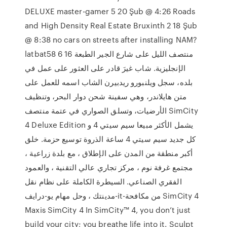
DELUXE master-gamer 5 20 Şub @ 4:26 Roads
and High Density Real Estate Bruxinth 2 18 Şub
@ 8:38 no cars on streets after installing NAM?
latbat58 6 16 منتصف الليل على شارع الجير الطبعة
الإنجليزية. شاب غيرَ قادر على العثور على عمل في
بلده، سجل ويلنبورو ريدبيرن الشاب اسمه للعمل على
متن هايلاندر، وهي سفينة شحن دوار البحر، وتنظيف
الأرضيات، وتسلق الصواري في عتمة منتصف SimCity
4 Deluxe Edition يشمل الأكثر مبيعا سيم سيتي 4 و
كل جديد سيم سيتي 4 ساعة الذروة توسيع حزمة. خلق
أكبر منطقة من المدن على الإطلاق ، مع بلدة زراعية ،
مجتمع غرفة نوم ، مركز تجاري عالي التقنية ، والعمود
الفقري الصناعي. السيطرة الكاملة على نظام نقل
مدينتك ، وحل مهام يو-درايف-it-من مكافحة SimCity 4
Maxis SimCity 4 In SimCity™ 4, you don’t just
build your city; you breathe life into it. Sculpt