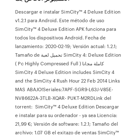
Descargar e instalar SimCity™ 4 Deluxe Edition
v1.2.1 para Android. Este método de uso
SimCity™ 4 Deluxe Edition APK funciona para
todos los dispositivos Android. Fecha de
lanzamiento: 2020-02-19; Versión actual: 1.2.1;
Tamaño de تحميل لعبة SimCity 4: Deluxe Edition
( Pc Highly Compressed Full ) كاملة مجانا
SimCity 4 Deluxe Edition includes SimCity 4
and the SimCity 4 Rush Hour 22 Feb 2014 Links
MAS ABAJO!Seriales:7APF-SGR9-L63J-V85E-
NV86622A-3TLB-XQAR- PUKT-M2RDLink del
torrent: SimCity™ 4 Deluxe Edition Descargar
e instalar para su ordenador - ya sea Licencia:
21,99 €; Versión de software: 1.2.1; Tamaño del
archivo: 1.07 GB el exitazo de ventas SimCity™