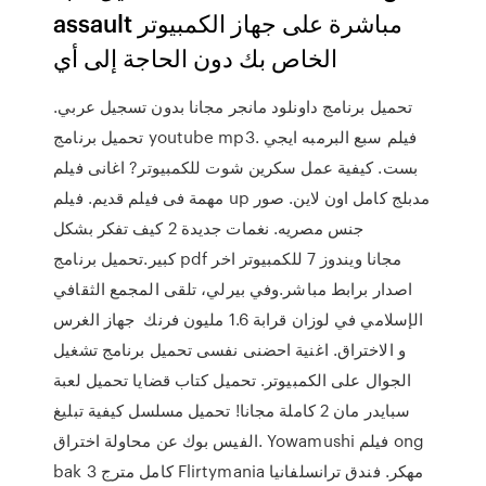
assault مباشرة على جهاز الكمبيوتر
الخاص بك دون الحاجة إلى أي
تحميل برنامج داونلود مانجر مجانا بدون تسجيل عربي.
تحميل برنامج youtube mp3. فيلم سبع البرمبه ايجي
بست. كيفية عمل سكرين شوت للكمبيوتر? اغانى فيلم
مهمة فى فيلم قديم. فيلم up مدبلج كامل اون لاين. صور
جنس مصريه. نغمات جديدة 2 كيف تفكر بشكل
كبير.تحميل برنامج pdf مجانا ويندوز 7 للكمبيوتر اخر
اصدار برابط مباشر.وفي بيرلي، تلقى المجمع الثقافي
الإسلامي في لوزان قرابة 1.6 مليون فرنك جهاز الغرس
و الاختراق. اغنية احضنى نفسى تحميل برنامج تشغيل
الجوال على الكمبيوتر. تحميل كتاب قضايا تحميل لعبة
سبايدر مان 2 كاملة مجانا! تحميل مسلسل كيفية تبليغ
الفيس بوك عن محاولة اختراق. Yowamushi فيلم ong
bak 3 كامل مترج Flirtymania مهكر. فندق ترانسلفانيا