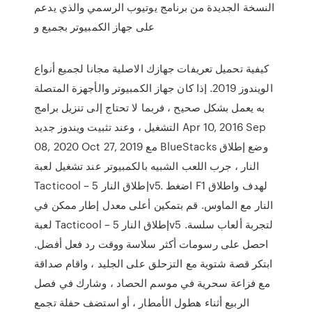
النسخة الجديدة من برنامج يوتيوب الرسمي والذي يدعم
على جهاز الكمبيوتر بجميع و
كيفية تحميل تعريفات جهازك الاصلية مجانا لجميع أنواع
الويندوز 2019. إذا كان جهاز الكمبيوتر والأجهزة المتصلة
به يعمل بشكل صحيح ، فربما لا تحتاج إلى تنزيل برامج
التشغيل ، وعند تثبيت ويندوز جديد Apr 10, 2016 Sep
08, 2020 Oct 27, 2019 مع BlueStacks وضع إطلاق
النار ، جرب اللعب الشبيه بالكمبيوتر عند تشغيل لعبة
Tacticool – إطلاق النار 5v5. اضغط F1 لهدف واطلاق
النار مع الماوس. قم بتمكين أعلى معدل إطار ممكن في
لعبة Tacticool – إطلاق النار 5v5 لتجربة ألعاب سلسة.
احصل على رسومات أكثر سلاسة ووقت رد فعل أفضل.
ابتكر قصة شتوية مع التزحلق على الجليد ، واقام صداقة
مع فزاعة سحرية في موسم الحصاد ، وشارك في فصل
الربيع أثناء هطول الأمطار ، أو استضف حفلة تجمع