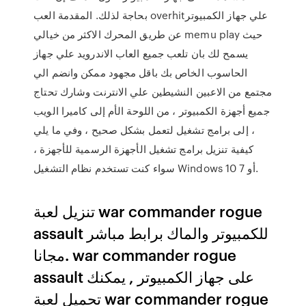
بحاجة لذلك. المقدمة العب overhit‏ علي جهاز الكمبيوتر
عن طريق المحرك الاكثر من خيالي memu play حيث
يسمح لك بان تلعب جميع العاب الاندرويد علي جهاز
الحاسوب الخاص بك باقل مجهود ممكن وانضم الي
مجتمع من الاعبين النشيطين علي الانترنت وشارك تحتاج
جميع أجهزة الكمبيوتر ، من اللوحة الأم إلى كاميرا الويب
، إلى برامج تشغيل لتعمل بشكل صحيح ، وفي ما يلي
كيفية تنزيل برامج تشغيل الأجهزة الرسمية للأجهزة ،
سواء كنت تستخدم نظام التشغيل Windows 10 أو 7.
تنزيل لعبة war commander rogue
assault للكمبيوتر والماك برابط مباشر
مجانا. war commander rogue
assault على جهاز الكمبيوتر , يمكنك
تحميل لعبة war commander rogue