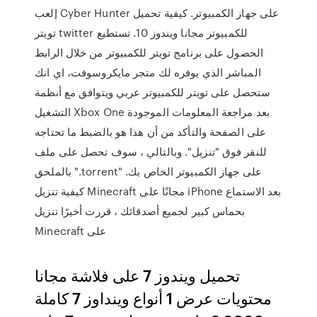
إلعب Cyber Hunter على جهاز الكمبيوتر. كيفية تحميل
تويتر twitter للكمبيوتر مجانا ويندوز 10. تستطيع
الحصول على برنامج تويتر للكمبيوتر من خلال الرابط
المباشر الذي يوفره لك متجر مايكروسوفت، اي انك
ستحصل على تويتر للكمبيوتر عربي ويتوافق مع أنظمة
التشغيل Xbox One بعد مراجعة المعلومات الموجودة
على الصفحة والتأكد من أن هذا هو بالضبط ما تحتاجه
للنقر فوق "تنزيل". وبالتالي ، سوف تحصل على ملف
بالملحق ".torrent" على جهاز الكمبيوتر الخاص بك.
كيفية تنزيل Minecraft مجانًا على iPhone بعد الاستماع
بحماس كبير لجميع أصدقائك ، قررت أخيرًا تنزيل
Minecraft على
تحميل ويندوز 7 على فلاشة مجانا
محتويات عرض 1 أنواع وينداوز 7 كاملة