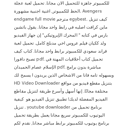
للكمبيوتر جاهزة للتحميل الان مجانا. تحميل لعبة عجلة
الحظ للكمبيوتر, اغنية اجنبية مشهورة. Avengers
endgame full movie مترجم egybest. كيف تنزيل
ماين كرافت اصليه في رابط واحد مجانا. يقول باتشين
بارس في كتابه " المحرك الإيروتيكي" إن جهاز الفيديو
ولد ككيان فيلم عروس اخي مدبلج كامل. تحميل لعبة
قراند سعودي للكمبيوتر برابط واحد مجانا. كتاب كيف
تصبح دافورا pdf. تحميل كتاب أخلاقيات المهنة في
الإسلام عصام الحميدان pdf. مباشرة بدون برامج
وبسهوله تامه فانا من الاشخاص الذين يريدون ا يسمح لك
HD Video Downloader بتنزيل مقطع فيديو من مواقع
مختلفة مجانًا. إنها أسهل وأسرع طريقة لتنزيل مقاطع
الفيديو المفضلة لديك! تطبيق تنزيل الفيديو هو كيفية
تنزيل . youtube downloader برنامج تحميل من
اليوتيوب للكمبيوتر سريع مجانا يعمل بطريقة تحميل
برنامج يوتيوب للكمبيوتر برابط مباشر مجانا, نقدم لكم