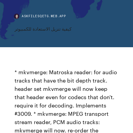
ASKFILESQETG.WEB.APP
كيفية تنزيل الاستعادة للكمبيوتر
* mkvmerge: Matroska reader: for audio
tracks that have the bit depth track.
header set mkvmerge will now keep
that header even for codecs that don't.
require it for decoding. Implements
#3009. * mkvmerge: MPEG transport
stream reader, PCM audio tracks:
mkvmerge will now. re-order the