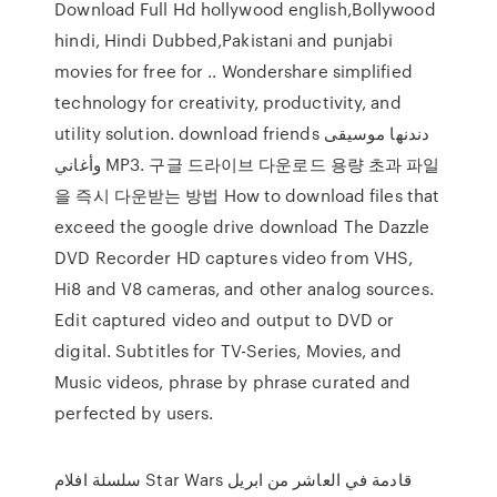
Download Full Hd hollywood english,Bollywood
hindi, Hindi Dubbed,Pakistani and punjabi
movies for free for .. Wondershare simplified
technology for creativity, productivity, and
utility solution. download friends دندنها موسيقى
وأغاني MP3. 구글 드라이브 다운로드 용량 초과 파일
을 즉시 다운받는 방법 How to download files that
exceed the google drive download The Dazzle
DVD Recorder HD captures video from VHS,
Hi8 and V8 cameras, and other analog sources.
Edit captured video and output to DVD or
digital. Subtitles for TV-Series, Movies, and
Music videos, phrase by phrase curated and
perfected by users.
سلسلة افلام Star Wars قادمة في العاشر من ابريل