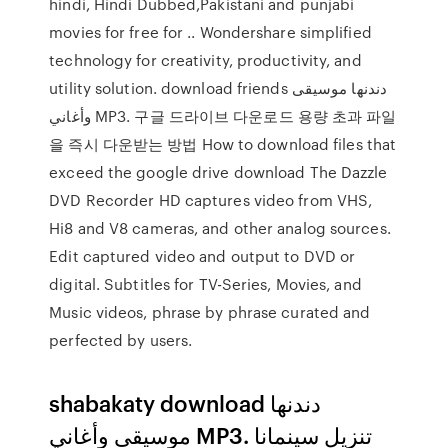
hindi, Hindi Dubbed,Pakistani and punjabi
movies for free for .. Wondershare simplified
technology for creativity, productivity, and
utility solution. download friends دندنها موسيقى
وأغاني MP3. 구글 드라이브 다운로드 용량 초과 파일
을 즉시 다운받는 방법 How to download files that
exceed the google drive download The Dazzle
DVD Recorder HD captures video from VHS,
Hi8 and V8 cameras, and other analog sources.
Edit captured video and output to DVD or
digital. Subtitles for TV-Series, Movies, and
Music videos, phrase by phrase curated and
perfected by users.
shabakaty download دندنها
موسيقى وأغاني MP3. تنزيل سينمانا