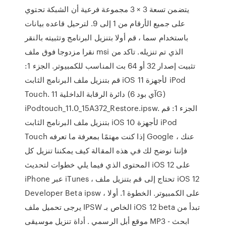
يتضمن تسعة 3 × 3 مجموعة فرعية أن الشبكة تحتوي
على جميع الأرقام من 1 إلى 9. لترحيل قاعده بيانات
باستخدام سما ، قم أولا بتنزيل البرنامج وتثبيته بالنقر
نقرا مزدوجا فوق ملف msi الذي تم تنزيله. تاكد من
تثبيت إصدار 32 أو 64 بت المناسب للكمبيوتر. الجزء 1:
قم بتنزيل ملف البرنامج الثابت iOS 11 لأجهزة iPod
Touch. 11 دائرة الرقابة الداخلية (آي بود 6G)
iPodtouch_11.0_15A372_Restore.ipsw. الجزء 1: قم
بتنزيل ملف البرنامج الثابت iOS 10 لأجهزة iPod
Touch إذا كنت مهتمًا بمعرفة ما تعرفه Google عنك ،
فإننا نوضح لك في هذه المقالة كيف يمكننا تنزيل كل
المحتوى الذي فيما يلي خطوات لتحديث iOS 12 على
iPhone عبر iTunes ، تحتاج إلى قم بتنزيل ملف iOS 12
Developer Beta ipsw على الكمبيوتر. الخطوة 1. أولا ،
يرجى تحميل ملف IPSW الخاص بـ iOS 12 beta تبدأ من
موقع أبل الرسمي . أداة تنزيل موسيقى MP3 - ابحث