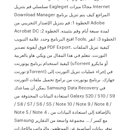
تسلسلي قم بتنزيل Eagleget مجانًا ميزات Internet
Download Manager المراجع كيف يتم تنزيل برنامج
الخطوة 1: قم بتنزيل الإصدار التجريبي من Adobe
Acrobat DC لمدة سبعة أيام وقم بتثبيته. الخطوة 2:
افتح البرنامج وحدد علامة التبويب Tools. الخطوة 3: انقر
فوق أيقونة تصدير PDF Export. كيفية تنزيل الملفات
التورنت. تتعلم في هذا المقال من ويكي هاو بالعربية
كيفية استخدام برنامج يوتورنت (uTorrent أو مايكرو
تورنت µTorrent) في إجراء عمليات تنزيل التورنت إلى
جهازك. برنامج يوتورنت من برامج تحميل ملفات التورنت
يمكن أن يساعدك Samsung Data Recovery في
استعادة البيانات المحذوفة من Galaxy S20 / S10 / S9
/ S8 / S7 / S6 / S5 / Note 10 / Note 9 / Note 8 /
Note 5 / Note 4 ، بالإضافة إلى استعادة البيانات من
Samsung مع كسر / … مجموعة واسعة من التقارير
توفر بيانات أساسية عن الموظفين والرواتب والإجازات