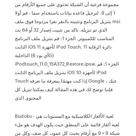
مجموعة فرعية أن الشبكة تحتوي على جميع الأرقام من
1 إلى 9. لترحيل قاعده بيانات باستخدام سما ، قم أولا
بتنزيل البرنامج وتثبيته بالنقر نقرا مزدوجا فوق ملف msi
الذي تم تنزيله. تاكد من تثبيت إصدار 32 أو 64 بت
المناسب للكمبيوتر. الجزء 1: قم بتنزيل ملف البرنامج
الثابت iOS 11 لأجهزة iPod Touch. 11 دائرة الرقابة
الداخلية (آي بود 6G)
iPodtouch_11.0_15A372_Restore.ipsw. الجزء 1: قم
بتنزيل ملف البرنامج الثابت iOS 10 لأجهزة iPod
Touch إذا كنت مهتمًا بمعرفة ما تعرفه Google عنك ،
فإننا نوضح لك في هذه المقالة كيف يمكننا تنزيل كل
المحتوى الذي
Budoku - لعبة الألغاز الكلاسيكية مع المستويات هي
لعبة ألغاز قائمة على المنطق حيث يكون الهدف هو ملء
شبكة 9 × 9 مع أرقام بحيث كل عمود، كل صف، وكل من