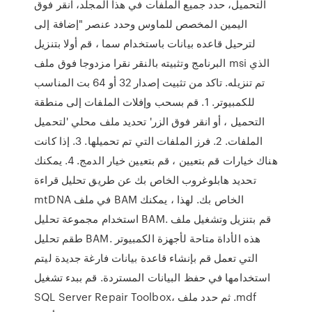
التحميل، حدد جميع الملفات في هذا المجلد، انقر فوق
اليمين المخصص للماوس وحدد عنصر "إضافة إلى
لترحيل قاعده بيانات باستخدام سما ، قم أولا بتنزيل
البرنامج وتثبيته بالنقر نقرا مزدوجا فوق ملف msi الذي
تم تنزيله. تاكد من تثبيت إصدار 32 أو 64 بت المناسب
للكمبيوتر. 1. قم بسحب وإفلات الملفات إلى منطقة
التحميل ، أو انقر فوق الزر' تحديد ملف محلي 'لتحميل
الملفات. 2. فرز الملفات التي تم تحميلها. 3. إذا كانت
هناك خيارات قم بتعيين ، قم بتعيين خيار الدمج. 4. يمكنك
تحديد هابلوغروب الخاص بك عن طريق تحليل قراءة
mtDNA في ملف BAM الخاص بك. لهذا ، يمكنك
استخدام مجموعة تحليل BAM. قم بتنزيل وتشغيل ملف
طقم تحليل BAM. هذه الأداة متاحة لأجهزة الكمبيوتر
التي تعمل قم بإنشاء قاعدة بيانات فارغة جديدة ليتم
استخدامها في حفظ البيانات المستردة. قم ببدء تشغيل
SQL Server Repair Toolbox، ثم حدد ملف .mdf