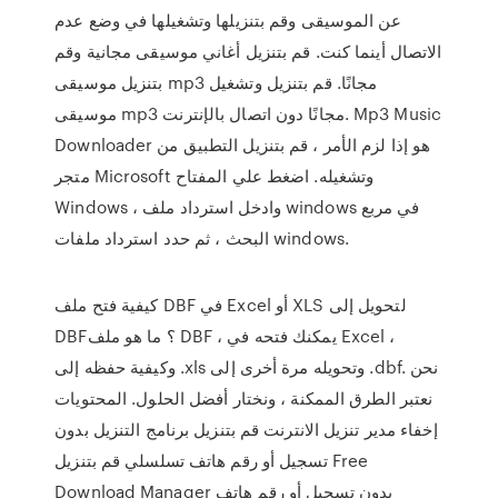
عن الموسيقى وقم بتنزيلها وتشغيلها في وضع عدم
الاتصال أينما كنت. قم بتنزيل أغاني موسيقى مجانية وقم
بتنزيل موسيقى mp3 مجانًا. قم بتنزيل وتشغيل
موسيقى mp3 مجانًا دون اتصال بالإنترنت. Mp3 Music
Downloader هو إذا لزم الأمر ، قم بتنزيل التطبيق من
متجر Microsoft وتشغيله. اضغط علي المفتاح
Windows ، وادخل استرداد ملف windows في مربع
البحث ، ثم حدد استرداد ملفات windows.
كيفية فتح ملف DBF في Excel أو XLS لتحويل إلى
DBF؟ ما هو ملف DBF ، يمكنك فتحه في Excel ،
وكيفية حفظه إلى .xls وتحويله مرة أخرى إلى .dbf. نحن
نعتبر الطرق الممكنة ، ونختار أفضل الحلول. المحتويات
إخفاء مدير تنزيل الانترنت قم بتنزيل برنامج التنزيل بدون
تسجيل أو رقم هاتف تسلسلي قم بتنزيل Free
Download Manager بدون تسجيل أو رقم هاتف