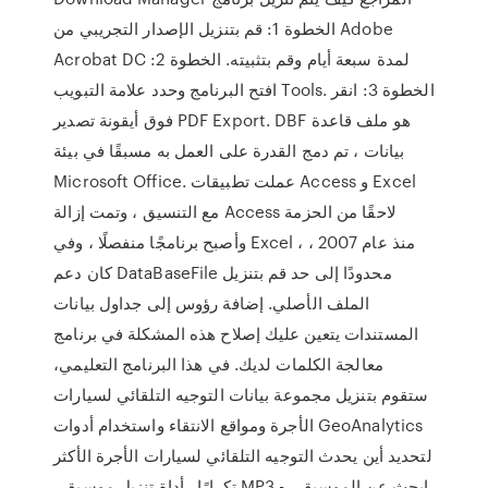
الخطوة 1: قم بتنزيل الإصدار التجريبي من Adobe
Acrobat DC لمدة سبعة أيام وقم بتثبيته. الخطوة 2:
افتح البرنامج وحدد علامة التبويب Tools. الخطوة 3: انقر
فوق أيقونة تصدير PDF Export. DBF هو ملف قاعدة
بيانات ، تم دمج القدرة على العمل به مسبقًا في بيئة
Microsoft Office. عملت تطبيقات Access و Excel
مع التنسيق ، وتمت إزالة Access لاحقًا من الحزمة
وأصبح برنامجًا منفصلًا ، وفي Excel ، منذ عام 2007 ،
كان دعم DataBaseFile محدودًا إلى حد قم بتنزيل
الملف الأصلي. إضافة رؤوس إلى جداول بيانات
المستندات يتعين عليك إصلاح هذه المشكلة في برنامج
معالجة الكلمات لديك. في هذا البرنامج التعليمي،
ستقوم بتنزيل مجموعة بيانات التوجيه التلقائي لسيارات
الأجرة ومواقع الانتقاء واستخدام أدوات GeoAnalytics
لتحديد أين يحدث التوجيه التلقائي لسيارات الأجرة الأكثر
تكرارًا . أداة تنزيل موسيقى MP3 - ابحث عن الموسيقى