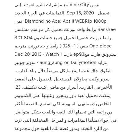
مع مؤشرات تشير لعودتنا إلى Vice City بزمن
الثمانينات في الجزء الجديد. Sep 16, 2020 · تحميل
انمي Diamond no Ace: Act II WEBRip 1080p
برابط واحد تورنت تحميل كل مواسم مسلسل Banshee
S01-S04 برابط تورنت حصريا تحميل جميع حلقات ون
بيس ( 1 - 925 ) رابط واحد تورنت مترجم One piece
Dec 20, 2013 · Watch بارت 1 ep93سترونق هارت مع
سوبر جونير - aung_aung on Dailymotion تتزايد
شكوك جاك عندما يقع مايكل مريضاً خلال بناء القارب.
سوير وكيت يحاولان المستحيل للحصول على المقعد
الأخير في القارب. أسرار من ماضي كيت تتكشف. 23.
يمكنك تحميل لعبة باور رينجرز وتثبيتها على الكمبيوتر
الخاص بك بمنتهى السهولة لكي تستمع بالقصة الأكثر
من رائعة التي تحملها لك اللعبة واللعب بشكل متواصل
في أجواء تملأها المغامرات والمراحل المختلفة التي تزيد
من اثارة اللعبة، وتدور قصة تلك اللعبة حول مجموعة