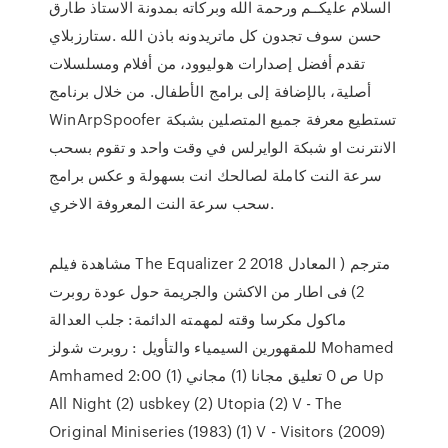
السلام عليكــم ورحمة الله وبركاته بمدونة الاستاذ طارق
حسن سوف تجدون كل ماتريدونه باذن الله .ستارزبلاي
تقدم أفضل إصدارات هوليوود، من أفلام ومسلسلات
أصلية، بالإضافة إلى برامج الأطفال. من خلال برنامج
WinArpSpoofer تستطيع معرفة جميع المتصلين بشبكة
الانترنت او شبكة الوايرلس في وقت واحد و تقوم بسحب
سرعة النت كاملة لصالحك انت بسهولة و عكس برامج
سحب سرعة النت المعروفة الاخري.
مشاهدة فيلم The Equalizer 2 2018 مترجم ( المعادل
2) فى اطار من الاكشن والجريمة حول عودة روبرت
ماكول مكرسا وقته لمهمته الدائمة: جلب العدالة
للمقهورين السيمياء والتأويل : روبرت شولز Mohamed
Amhamed 2:00 ص 0 تعليق مجانا (1) مجاني (1) Up
All Night (2) usbkey (2) Utopia (2) V - The
Original Miniseries (1983) (1) V - Visitors (2009)