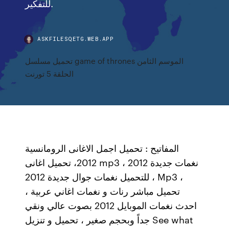
للتفكير.
ASKFILESQETG.WEB.APP
تحميل مسلسل game of thrones الموسم الثامن
الحلقة 5 تورنت
المفاتيح : تحميل اجمل الاغانى الرومانسية
2012، تحميل اغانى mp3 ، 2012 نغمات جديدة
، للتحميل نغمات جوال جديدة 2012 Mp3 ،
تحميل مباشر رنات و نغمات اغاني عربية ،
احدث نغمات الموبايل 2012 بصوت عالي ونقي
جداً وبحجم صغير ، تحميل و تنزيل See what