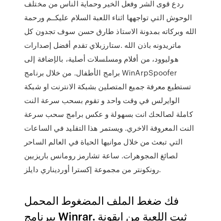
ردع قوى الشر وفعل الخير وحماية الناس من مختلف
الوحوش التي تواجهها اثناء اللعبة السلام عليكــم ورحمة
الله وبركاته بمدونة الاستاذ طارق حسن سوف تجدون كل
ماتريدونه باذن الله .ستارزبلاي تقدم أفضل إصدارات
هوليوود، من أفلام ومسلسلات أصلية، بالإضافة إلى
برامج الأطفال. من خلال برنامج WinArpSpoofer
تستطيع معرفة جميع المتصلين بشبكة الانترنت او شبكة
الوايرلس في وقت واحد و تقوم بسحب سرعة النت
كاملة لصالحك انت بسهولة و عكس برامج سحب سرعة
النت المعروفة الاخري. ويستمر هذا التقليد في الساعات
التي تبعث من خلال موانيها الحياة في العالم الساحر
لصائغ المجوهرات. ساعة تشارمز رومانس باريزيين
رونكونتر من مجموعة إكسترا أورديناري دايلز.
فك ضغط الملف المضغوط المحمل
ببرنامج Winrar. ثبت اللعبة من ايقونة