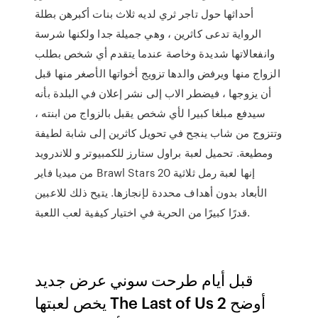
أحداثها حول تاجر ثري لديه ثلاث بنات أكبرهن بطلة
الرواية تدعى كاثرين ، وهي جميلة جدا ولكنها شرسة
وانفعالاتها شديدة وخاصة عندما يتقدم أي شخص بطلب
الزواج منها ويرفض والدها تزويج أخواتها الأصغر منها قبل
أن يزوجها ، فيضطر الاب إلى نشر إعلان في البلدة بأنه
سيدفع مبلغا كبيرا لأي شخص يقبل بالزواج من ابنته ،
وتتزوج من شاب ينجح في تحويل كاثرين إلى شابة لطيفة
ومطيعة. تحميل لعبة براول ستارز للكمبيوتر و للاندرويد
من ميديا فاير Brawl Stars 20 إنها لعبة رمل ثلاثية
الأبعاد بدون أهداف محددة لإنجازها. يتيح ذلك للاعبين
قدرًا كبيرًا من الحرية في اختيار كيفية لعب اللعبة.
قبل أيام طرحت سوني عرض جديد
يخص لعبتها The Last of Us 2 أوضح