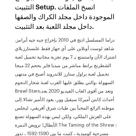
التثبيت Setup. انسخ الملفات
الموجودة داخل مجلد الكراك والصقها
داخل مجلد اللعبة بعد التثبيت.
دراما المسلسل انتج في 2010 بإخراج جيه جيه أبرامز.
شاهد لوست أونلاین على أي جهاز فقط علىستارزبلاي
اشترك الآن واستمتع بـ 7 یوم تجربة مجانیة تحميل لعبة
الشطرنج برابط مباشر من ميديا فاير بحجم 22 ميجا
تحميل لعبة براول ستارز للاندرويد أصبح في منتهى
السهولة ،والتي يطلق عليها العرب لعبة شجار النجوم
Brawl Stars،وتعد من أقوى العاب الفيديو 2020 بعد
أحداث كابتن أميركا سيفيل وور، يعود الأمير تشالا إلى
موطنه الرائع المخبأ بين طيات شرق أفريقي، ليجلس
على العرش الملكي، ولكن ليس بهذه السهولة تصنع
الأبطال! ترويض النمرة The Taming of the Shrew :
مسرحية كوميدية ، كتبت ما بين 1590-1592 ، تدور