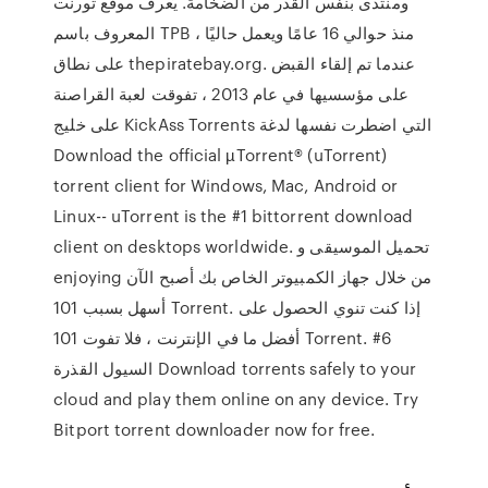
ومنتدى بنفس القدر من الضخامة. يُعرف موقع تورنت
المعروف باسم TPB ، منذ حوالي 16 عامًا ويعمل حاليًا
على نطاق thepiratebay.org. عندما تم إلقاء القبض
على مؤسسيها في عام 2013 ، تفوقت لعبة القراصنة
على خليج KickAss Torrents التي اضطرت نفسها لدغة
Download the official µTorrent® (uTorrent)
torrent client for Windows, Mac, Android or
Linux-- uTorrent is the #1 bittorrent download
client on desktops worldwide. تحميل الموسيقى و
enjoying من خلال جهاز الكمبيوتر الخاص بك أصبح الآن
أسهل بسبب 101 Torrent. إذا كنت تنوي الحصول على
أفضل ما في الإنترنت ، فلا تفوت 101 Torrent. #6
السيول القذرة Download torrents safely to your
cloud and play them online on any device. Try
Bitport torrent downloader now for free.