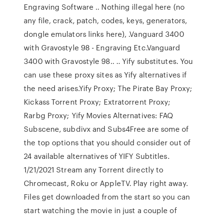
Engraving Software .. Nothing illegal here (no
any file, crack, patch, codes, keys, generators,
dongle emulators links here), .Vanguard 3400
with Gravostyle 98 - Engraving Etc.Vanguard
3400 with Gravostyle 98.. .. Yify substitutes. You
can use these proxy sites as Yify alternatives if
the need arises.Yify Proxy; The Pirate Bay Proxy;
Kickass Torrent Proxy; Extratorrent Proxy;
Rarbg Proxy; Yify Movies Alternatives: FAQ
Subscene, subdivx and Subs4Free are some of
the top options that you should consider out of
24 available alternatives of YIFY Subtitles.
1/21/2021 Stream any Torrent directly to
Chromecast, Roku or AppleTV. Play right away.
Files get downloaded from the start so you can
start watching the movie in just a couple of