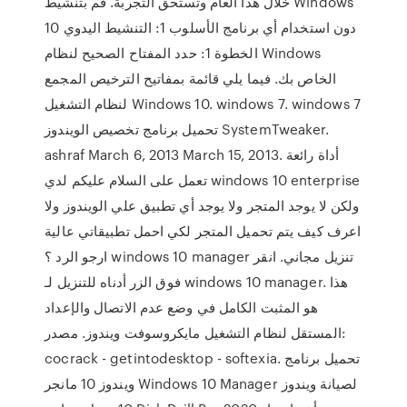
خلال هذا العام وتستحق التجربة. قم بتنشيط Windows
10 دون استخدام أي برنامج الأسلوب 1: التنشيط اليدوي
الخطوة 1: حدد المفتاح الصحيح لنظام Windows
الخاص بك. فيما يلي قائمة بمفاتيح الترخيص المجمع
لنظام التشغيل Windows 10. windows 7. windows 7
تحميل برنامج تخصيص الويندوز SystemTweaker.
ashraf March 6, 2013 March 15, 2013. أداة رائعة
تعمل على السلام عليكم لدي windows 10 enterprise
ولكن لا يوجد المتجر ولا يوجد أي تطبيق علي الويندوز ولا
اعرف كيف يتم تحميل المتجر لكي احمل تطبيقاتي عالية
ارجو الرد ؟ windows 10 manager تنزيل مجاني. انقر
فوق الزر أدناه للتنزيل لـ windows 10 manager. هذا
هو المثبت الكامل في وضع عدم الاتصال والإعداد
المستقل لنظام التشغيل مايكروسوفت ويندوز. مصدر:
cocrack - getintodesktop - softexia. تحميل برنامج
ويندوز 10 مانجر Windows 10 Manager لصيانة ويندوز