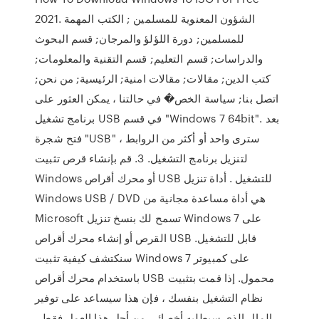
2021. الشؤون المعنوية للمسلمين ; الكتب المهمة
للمسلمين; دورة اللؤلؤ والمرجان; قسم البحوث
والدراسات; قسم التعليم; قسم التقنية والمعلومات;
كتب الدين; مقالات; مقالات امنية; الرئيسية; من نحن;
اتصل بنا; سياسة الخص� في حالتنا ، يمكن العثور على
برنامج تشغيل USB في قسم "Windows 7 64bit". بعد
فتح شجرة "USB" ، سترى واحد أو أكثر من الروابط
لتنزيل برنامج التشغيل. 3. قم بإنشاء قرص تثبيت
Windows أو محرك أقراص USB للتشغيل . أداة تنزيل
Windows USB / DVD هي أداة مساعدة مجانية من
Microsoft تسمح لك بنسخ تنزيل Windows 7 على
القرص أو إنشاء محرك أقراص USB قابل للتشغيل.
سنكتشف كيفية تثبيت Windows 7 على كمبيوتر
باستخدام محرك أقراص USB محمول. إذا قمت بتثبيت
نظام التشغيل بنفسك ، فإن هذا سيساعد على توفير
المال الذي سيطلبه أخصائي من أجل هذا العمل فقط ،