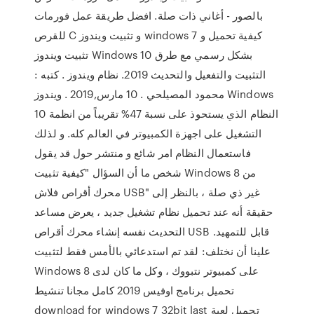
بالصور - أغاني ذات صلة. افضل طريقة عمل فورمات
للقرص C و تثبيت ويندوز windows 7 كيفية تحميل و
تثبيت ويندوز Windows 10 بشكل رسمي مع طرق
التثبيت والتفعيل والتحديث 2019. نظام ويندوز . كتبه :
محمود المصيلحي . 10 مارس,2019 . ويندوز Windows
10 النظام الذي يستحوذ على نسبة 47% تقريباً من انظمة
التشغيل على اجهزة الكمبيوتر في العالم كله. و لذلك
فاستعمال النظام امر شائع و منتشر حول قد يقول
شخص ما أن السؤال "كيفية تثبيت Windows 8 من
محرك أقراص فلاش USB" غير ذي صلة ، بالنظر إلى
حقيقة أنه عند تحميل نظام تشغيل جديد ، يعرض مساعد
التحديث نفسه إنشاء محرك أقراص USB قابل للتمهيد.
علينا أن نختلف: لقد تم استدعائي بالأمس فقط لتثبيت
Windows 8 على كمبيوتر نتبووك ، وكل ما كان لدى
تحميل برنامج اوفيس 2019 كامل مجانا تنشيط
download for windows 7 32bit last تحميل لعبة