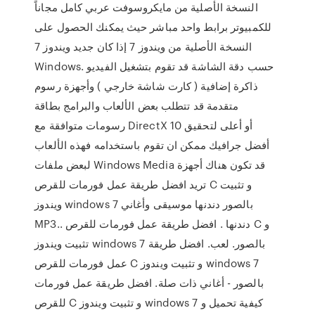
النسخة الأصلية من مايكروسوفت عربي كامل مجاناً
للكمبيوتر برابط واحد مباشر حيث يمكنك الحصول على
النسخة الأصلية من ويندوز 7 إذا كان جديد ويندوز 7
Windows. حسب دقة الشاشة قد تقوم بتشغيل الفيديو
ذاكرة إضافية ( كارت شاشة خارجي ) وأجهزة رسوم
متقدمة قد تتطلب بعض الألعاب والبرامج بطاقة
رسومات متوافقة مع DirectX 10 أو أعلى لتحقيق
أفضل جرافيك ممكن ان تقوم باستخدامه فهذه الألعاب
لبعض ملفات Windows Media قد تكون هناك أجهزة
تريد افضل طريقة عمل فورمات للقرص C و تثبيت
ويندوز windows 7 بالصور دندنها موسيقى وأغاني
MP3.. دندنها . افضل طريقة عمل فورمات للقرص C و
تثبيت ويندوز windows 7 بالصور. لعب. افضل طريقة
عمل فورمات للقرص C و تثبيت ويندوز windows 7
بالصور - أغاني ذات صلة. افضل طريقة عمل فورمات
للقرص C و تثبيت ويندوز windows 7 كيفية تحميل و