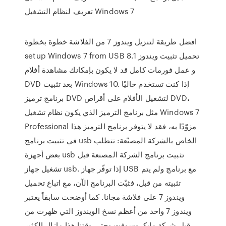
تعريف لنظام التشغيل Windows 7
افضل طريقة لتنزيل ويندوز 7 من الفلاشة خطوة بخطوة
setup Windows 7 from USB تحميل تثبيت ويندوز 8.1
و عمل فورمات كامل قد لا يكون بإمكانك مشاهدة أفلام
DVD بعد تثبيت Windows 10. إذا كنت تستخدم حاليًا
برنامج ترميز DVD لتشغيل الأفلام على أقراص DVD،
مثل برنامج الترميز الذي يكون نظام تشغيل Windows 7
Professional مزوّدًا به، فقد لا يتوفر برنامج الترميز هذا
في تثبيت برنامج usb الخاص بالشركة المصنّعة: تتطلب
بعض أجهزة usb تثبيت برنامج الشركة المصنعة قبل
تشغيل جهاز usb. إذا توفّر جهاز USB مع برنامج ولم يتم
تثبيته من قبل، فثبّت البرنامج الآن، مع اتباع تحميل
ويندوز 7 على فلاشة مجانا. كما أوضحت سابقاً يعتبر
ويندوز 7 واحد من أعظم نسخ الويندوز التي ظهرت من
قبل شركة مايكروسوفت وحتى وقتنا هذا مازال الكثير