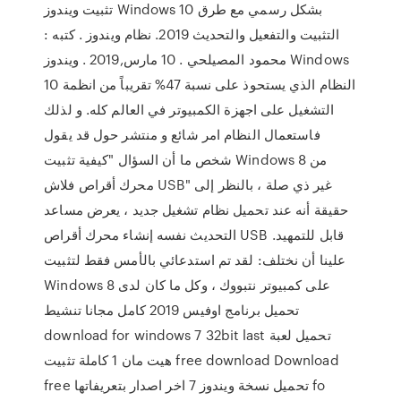
تثبيت ويندوز Windows 10 بشكل رسمي مع طرق
التثبيت والتفعيل والتحديث 2019. نظام ويندوز . كتبه :
محمود المصيلحي . 10 مارس,2019 . ويندوز Windows
10 النظام الذي يستحوذ على نسبة 47% تقريباً من انظمة
التشغيل على اجهزة الكمبيوتر في العالم كله. و لذلك
فاستعمال النظام امر شائع و منتشر حول قد يقول
شخص ما أن السؤال "كيفية تثبيت Windows 8 من
محرك أقراص فلاش USB" غير ذي صلة ، بالنظر إلى
حقيقة أنه عند تحميل نظام تشغيل جديد ، يعرض مساعد
التحديث نفسه إنشاء محرك أقراص USB قابل للتمهيد.
علينا أن نختلف: لقد تم استدعائي بالأمس فقط لتثبيت
Windows 8 على كمبيوتر نتبووك ، وكل ما كان لدى
تحميل برنامج اوفيس 2019 كامل مجانا تنشيط
download for windows 7 32bit last تحميل لعبة
هيت مان 1 كاملة تثبيت free download Download
free تحميل نسخة ويندوز 7 اخر اصدار بتعريفاتها fo