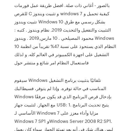
بالصور - أغاني ذات صلة. افضل طريقة عمل فورمات
للقرص C و تثبيت ويندوز windows 7 كيفية تحميل و
تثبيت ويندوز Windows 10 بشكل رسمي مع طرق
التثبيت والتفعيل والتحديث 2019. نظام ويندوز . كتبه :
محمود المصيلحي . 10 مارس,2019 . ويندوز Windows
10 النظام الذي يستحوذ على نسبة 47% تقريباً من انظمة
التشغيل على اجهزة الكمبيوتر في العالم كله. و لذلك
فاستعمال النظام امر شائع و منتشر حول
سيقوم Windows تلقائيًا بتثبيت برنامج التشغيل
المناسب في حالة توفره. وإذا لم يتوفر، فسيطالبك
Windows بإدخال قرص البرنامج الذي قد يكون مرفقًا
مع الجهاز. لتثبيت جهاز USB: 1. يتيح تحديث البرنامج
الأساسي لـ Windows 7 مزايا وأداء معزز على
Windows 7 SP1 وWindows Server 2008 R2 SP1.
ليس هناك شك في أنه بعد تهيئة الجهاز سواء كان يعمل