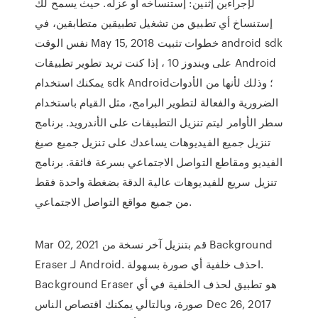
لإجراءين إثنين: إستنساخه أو عزله. حيث يسمح لك
إستنساخ أي تطبيق من تشغيل تطبيقين متطابقين، في
نفس الوقت May 15, 2018 خطوات تثبيت android sdk
على ويندوز 10 ، إذا كنت تريد تطوير تطبيقات Android
يمكنك استخدام sdk Android؛ وذلك لأنها من الأدوات
الضرورية والفعالة لتطوير البرامج، مثل القيام باستخدام
سطر الأوامر ليتم تنزيل التطبيقات على الأندرويد. برنامج
تنزيل جميع الفيديوهات يساعدك على تنزيل جميع صيغ
الفيديو ومقاطع التواصل الاجتماعي بسرعة فائقة. برنامج
تنزيل سريع للفيديوهات عالية الدقة بضغطة واحدة فقط
من جميع مواقع التواصل الاجتماعي.
Mar 02, 2021 قم بتنزيل آخر نسخة من Background
Eraser لـ Android. احذف خلفية أي صورة بسهولة.
Background Eraser هو تطبيق لحذف الخلفية في أي
صورة، وبالتالي يمكنك اقتصاص الناس Dec 26, 2017