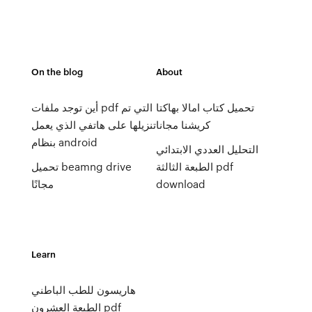
On the blog
About
تحميل كتاب امالا بهاكتا
أين توجد ملفات pdf التي تم
كريشنا مجانا
تنزيلها على هاتفي الذي يعمل
بنظام android
التحليل العددي الابتدائي
الطبعة الثالثة pdf
تحميل beamng drive
مجانًا
download
Learn
هاريسون للطب الباطني
الطبعة العشرون pdf