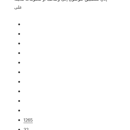
على
1265
32