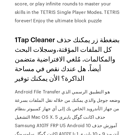
score, or play infinite rounds to master your
skills in the TETRIS Single Player Modes. TETRIS
forever! Enjoy the ultimate block puzzle
1Tap Cleaner بضغطة زر يمكنك حذف
كل الملفات المؤقتة،وسجلات البحث
والمكالمات. مُلغي الافتراضية متضمن
أيضاً. هل عندك نقص في مساحة
الذاكرة؟ الأن يمكنك توفير
Android File Transfer هو التطبيق الرسمي الذي
وضعه جوجل والذي يمكنك من خلاله نقل الملفات بسرعة
من جهاز الأندرويد الخاص بك إلى أي جهاز كمبيوتر بنظام
التشغيل Mac OS X. حذف اکانت گوگل باینری 5
Samsung A107F FRP U5 Android 10 آموزش حذف
اکانت گوگل سامسونگ A107F آندروید 9 و 10 باینری 1 تا