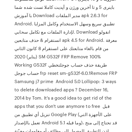
باینری 5 و تا آخرین ورژن و آپدیت کاملا تست شده شما
با آموزش Download مدير الملفات apk 2.6.3 for
Android. تطبيق سريع وسهل الاستخدام وكامل المزايا
لإدارة الملفات مع تكامل سحابي. Download انفولو
انستقرام & حذف متابعين apk 4.5 for Android. معرفة
من قام بالغاء متابعتك على انستقرام 8 كانون الثاني
(يناير) 2020 SM G532F FRP Remove 100%
Working G532F طريقة حذف حساب جوجلتخطي
حساب جوجل frp reset sm-g532f-6.0.1Remove FRP
Samsung j7 prime Android 5.0 Lollipop: 3 ways
to delete downloaded apps ? December 16,
2014 by Tom. It's a good idea to get rid of the
apps that you don't use anymore to free قبل
تنزيل أي تطبيق من Google Play (على الأجهزة التي
تعمل بالإصدار Android 5.1 وما قبله)، قد تحتاج إلى منح
إذن للتطبيق للوصول إلى وظائف أو معلومات معيّنة