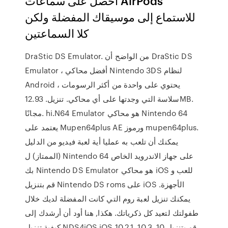
احصل على سماعات AirPods
للاستماع إلى موسيقاك المفضلة ولكن
كلا السماعتين
DraStic DS Emulator. من الواضح أن DraStic DS
Emulator ، أفضل محاكي Nintendo 3DS لنظام
Android ، يحتوي على واحدة من أكثر الرسومات
سلاسة التي وجدتها على أي محاكي. تنزيل. 12.93MB.
مجانًا. hi.N64 Emulator هو محاكي Nintendo 64
يعتمد على Mupen64plus AE ورموز mupen64plus.
يمكنك أن تلعب به عمليا أية لعبة فيديو من الدليل
(الممتاز) ل Nintendo 64 على جهاز الاندرويد الخاص
بك Nintendo DS Emulator هو محاكي iOS للعب و
قم بتنزيل Nintendo DS roms على iOS الأجهزة.
يمكنك تنزيل لعبة روم التي كانت المفضلة لديك خلال
طفولتك لتعيد كل ذكرياتك. هكذا, هنا أود أن أرشدك إلى
كيفية تنزيل NDS4iOS iOS 10.2.1, 10.3, 10 قم بتنزيل