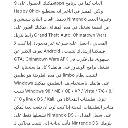
يمكنك الحصول على 9apps العاب كما في برنامج
Happy Chick ولكن المميز في الآخير انه يستطيع
تحميل العاب البلاي ستيشن و Nintendo وغيرها العديد
من انظمة تشغيل في هذه المقالة ، يمكنك العثور على
رابط تنزيل Grand Theft Auto: Chinatown Wars
المجاني ، احصل عليه بسرعة غير محدودة. إذا كنت لا
تعرف الكثير عن Android ، فيمكننا إرشادك لتثبيت
GTA: Chinatown Wars APK بسهولة. هل فكرت في
تشغيل برامج الويندوز على هاتفك؟ كل ما ستحتاج إليه
في هذه الطريقة هو تطبيق limbo لتثبيت نظام
Windows على هاتفك. باستخدام هذا التطبيق، يمكنك
تثبيت Windows 98 / ME / CE / XP / Vista / 7/8 / 8.1
/ 10 و linux DS / Kali. تنزيل تطبيقات المُحاكاة من
متاجر التطبيقات البديلة إذا كنت تُريد أن تلعب لعبة يُمكن
تشغيلها فقط على Nintendo DS ، على سبيل المثال ،
فأنت بحاجة إلى تثبيت محاكي لـ Nintendo DS. يلزمك