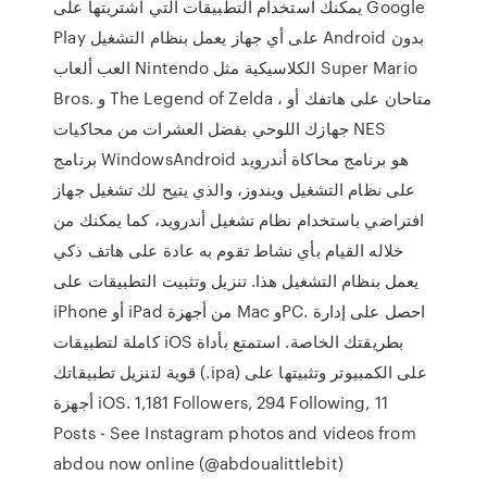
يمكنك استخدام التطبيقات التي اشتريتها على Google
Play على أي جهاز يعمل بنظام التشغيل Android بدون
العب ألعاب Nintendo الكلاسيكية مثل Super Mario
Bros. و The Legend of Zelda ، متاحان على هاتفك أو
جهازك اللوحي بفضل العشرات من محاكيات NES
برنامج WindowsAndroid هو برنامج محاكاة أندرويد
على نظام التشغيل ويندوز، والذي يتيح لك تشغيل جهاز
افتراضي باستخدام نظام تشغيل أندرويد، كما يمكنك من
خلاله القيام بأي نشاط تقوم به عادة على هاتف ذكي
يعمل بنظام التشغيل هذا. تنزيل وتثبيت التطبيقات على
iPhone أو iPad من أجهزة Mac وPC. احصل على إدارة
كاملة لتطبيقات iOS بطريقتك الخاصة. استمتع بأداة
قوية لتنزيل تطبيقاتك (.ipa) على الكمبيوتر وتثبيتها على
أجهزة iOS. 1,181 Followers, 294 Following, 11
Posts - See Instagram photos and videos from
abdou now online (@abdoualittlebit)