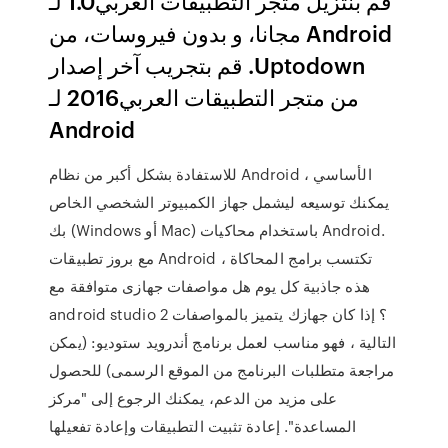
‫قم بنتزيل متجر التطبيقات العربي1.0 لـ
Android مجانا، و بدون فيروسات، من
Uptodown. قم بتجريب آخر إصدار
من متجر التطبيقات العربي2016 لـ
Android
للاستفادة بشكل أكبر من نظام Android الأساسي ،
يمكنك توسيعه ليشمل جهاز الكمبيوتر الشخصي الخاص
بك (Windows أو Mac) باستخدام محاكيات Android.
مع بروز تطبيقات Android ، تكتسب برامج المحاكاة
هذه جاذبية كل يوم هل مواصفات جهازى متوافقة مع
android studio 2 ؟ إذا كان جهازك يتميز بالمواصفات
التالية ، فهو مناسب لعمل برنامج أندرويد ستوديو: (يمكن
مراجعة متطلبات البرنامج من الموقع الرسمى) للحصول
على مزيد من الدعم، يمكنك الرجوع إلى "مركز
المساعدة". إعادة تثبيت التطبيقات وإعادة تفعيلها