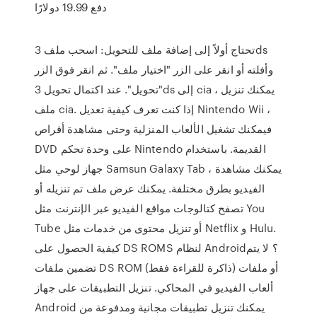
دفع 19.99 دولارًا
تحتاج أولاً إلى إضافة ملف للتحويل: اسحب ملف 3ds
وأفلته أو انقر على الزر "اختيار ملف". ثم انقر فوق الزر
"تحويل". عند اكتمال تحويل 3ds إلى cia ، يمكنك تنزيل
ملف cia. إذا كنت تعرف كيفية تعديل Nintendo Wii ،
فيمكنك تشغيل الألعاب المنزلية وحتى مشاهدة أقراص
DVD على وحدة تحكم Nintendo القديمة. باستخدام
جهاز لوحي مثل Samsun Galaxy Tab ، يمكنك مشاهدة
الفيديو بطرق مختلفة. يمكنك عرض ملف تم تنزيله أو
تصفح كتالوجات مواقع الفيديو عبر الإنترنت مثل You
Tube أو تنزيل محتوى من خدمات مثل Netflix و Hulu.
كيفية الحصول على DS ROMS لنظام Android؟ لا يتم
تضمين ملفات DS ROM (ذاكرة للقراءة فقط) أو ملفات
ألعاب الفيديو في المحاكي. تنزيل التطبيقات على جهاز
Android يمكنك تنزيل تطبيقات مجانية ومدفوعة من