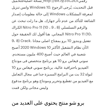
نسخة اصليةللتحميل_http://bit.ly/35C2iLVرقمي
واتس تنزيل Windows 10. قبل التحديث، يُرجى الرجوع
إلى حالة معلومات إصدار Windows لمعرفة المشكلات
الشائعة للتأكد من عدم تأثر جهازك. هل ما زلت تبحث عن
الكراك Nitro Pro 11 (10 ، 9 ، 8) والرقم التسلسلي
المجاني. هنا أقول لك الحقيقة حول Nitro Pro 11 (10،
9، 8) Crack. تفعيل ويندوز 10 برو بمفتاح اصلى مجانا
2020 أصبح Windows 10 الآن نظام التشغيل الأكثر
شعبية في العالم حيث أصبح 400 مليون مستخدم.
سوني فيغاس برو 10 هو برنامج متخصص فى مونتاج
الفيديو باحترافية عالية، برنامج سوني فيغاس برو 10
لنواة 32 بت من البرامج المميزة جدا فى مجال التعامل
مع الفيديو من تقطيع وتحرير ومونتاج وهو برنامج مدفوع
وليس مجانى ولكن قمت
برو شو منتج يحتوي على العديد من