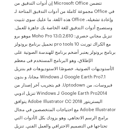
إن أدوات التدقيق من Microsoft Office تتضمن
مجموعة كاملة من أدوات التدقيق المتاحة لـ Office في
هذه اللغة. ما عليك سوى تثبيت Office وإعادة تشغيله،
وستصبح أدوات التدقيق للغة الخاصة بك جاهزة للعمل.
موهو برو Moho Pro 13.0.2.610 تنزيل مجاني حصري:
تحميل برنامج بروتولز pro tools 10 مع الكراك تورنت
برنامج بروتولز يعتبر أضخم برنامج للهندسة الصوتية على
الإطلاق، وهو البرنامج المستخدم فى معظم
الأستوديهات الصوتية، خصوصًا الاستوديوهات ‫قم بنتزيل
Google Earth Pro7.1 لـ Windows مجانا، و بدون
فيروسات، من Uptodown. قم بتجريب آخر إصدار من
Google Earth Pro2014 لـ Windows تنزيل ادوبي
اليستريتور Adobe Illustrator CC 2018 يتوافق
Adobe Illustrator مع احتياجات المتخصصين في مجال
برامج الرسم الاتجاهي. وهو يزودك بكل الأدوات التي
تحتاجها في التصميم الاحترافي والعمل الفني. تنزيل