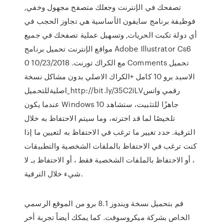
تصفحك في الإنترنت وجعلك متصفح مجهول وخفي,
فوظيفة برنامج سايفون الأساسية هي تجاوز الحجب في
أي دولة تكبت الحريات, وتسهيل عملية تصفحك في جميع
مواقع الإنترنت تحميل برنامج Adobe Illustrator Cs6
مع الكراك تورنت. 10/23/2018 0 Comments تحميل
الاسيد برو 10 كامل +الكراك الاصلي بدون مشاكل نسخة
اصليةللتحميل_http://bit.ly/35C2iLVرقمي واتس
عندما يكون Windows 10 جاهزًا للتثبيت، ستشاهد
تلخيصًا لما قد اخترته، وما سيتم الاحتفاظ به خلال
الترقية. حدد تغيير ما ترغب في الاحتفاظ به لتعيين ما إذا
كنت ترغب في الاحتفاظ بالملفات الشخصية والتطبيقات
، أو الاحتفاظ بالملفات الشخصية فقط ، أو الاحتفاظ بـ لا
شيء خلال الترقية.
قم بتحميل نسخة ويندوز 8.1 برو من الموقع الرسمي
الخاص بشركة ميكروسوفت. كما يمكك أيضاً تجربة أخر