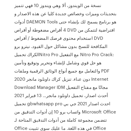
نسخة من الويندوز، ألا وهي ويندوز 10 فهي تتميز
بتحديثات وميزات وخصائص جديدة كليا عن هذه الاصدار و
أدوات DAEMON Tools هو برنامج يسمح لك بإنشاء حتى
4 أقراص مضغوطة أو أقراص DVD افتراضية لتتمكن من
استخدام محتوى قرصك المضغوط / أقراص DVD
المكافحة للنسخ بدون مشاكل حول القيود. نيترو برو
الكراك تحميلNitro Pro مع التفعيل Nitro Pro Crack:
هو حل قوي وشامل لإنشاء وتحرير وتوقيع وتأمين
والتعامل مع جميع أنواع الوثائق الرقمية وملفات PDF
دون عناء. تنزيل كراك داونلود مانجر 2020 Internet
Download Manager IDM مجانًا مع مفتاح التفعيل
أحدث اصدار، تحميل داونلود مانجر… 13 فبراير 2021
تحميل gbwhatsapp pro احدث اصدار 2021 جي بي
واتساب برو 10 إن أدوات التدقيق من Microsoft Office
تتضمن مجموعة كاملة من أدوات التدقيق المتاحة لـ
Office في هذه اللغة. ما عليك سوى تثبيت Office