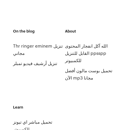
On the blog
About
الله آكل انفجار المحتوى
Thr ringer eminem تنزيل
القابل للتنزيل ppsspp
مجاني
للكمبيوتر
تنزيل أرشيف فيديو تمبلر
تحميل بوست مالون أفضل
الآن mp3 مجانا
Learn
تحميل مباشر اي تيونز
للكمبيوتر