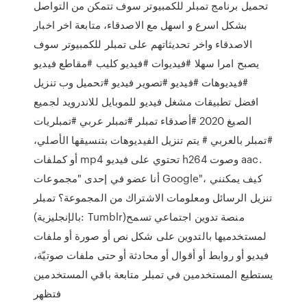
تحميل برنامج تمبلر للكمبيوتر سوف تتمكن من التواصل
بشكل اسرع و اسهل مع الاصدقاء، متابعة اخر اخبار
الاصدقاء واخر تحديثاتهم على تمبلر للكمبيوتر سوف
يصبح امرا سهلا #فيديوات #فيديو كليب #مقاطع فيديو
#فيديوهات #فيديو #تصوير فيديو #تحميل وب تنزيل
افضل تطبيقات مشغل فيديو للموبايل للاندرويد لجميع
الصيغ 2020 #أصدقاء تمبلر #تمبلر عربي #تمبلريات
#تمبلر بالعربي # يتم تنزيل الفيديوهات بتنسيقها الأصلي،
أو كملفات mp4 تحتوي على فيديو h264 وصوت aac.
أنا عضو في إحدى "مجموعات Google"، كيف يمكنني
تنزيل الرسائل ومعلومات الاشتراك من المجموعة؟ تمبلر
(بالإنجليزية: Tumblr)‏ منصة تدوين اجتماعي تسمح
لمستخدميها بالتدوين على شكل نص أو صورة أو ملفات
فيديو أو روابط أو أقوال أو محادثة أو حتى ملفات صوتيّة،
يستطيع المستخدمين في تمبلر متابعة باقي المستخدمين
فتظهر