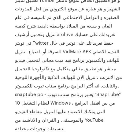
الشهير و هو عباره عن موقع الكتروني من اجل المدونات
الصغيره و التواصل الاجتماعي الذي تم تاسيسه في عام
الفان و سبعه من الميلاد بواسطه دايفيد شرح كيفية
تنزيل وتحميل أرشيف archive تغريداتك على حسابك
في تويتر Twitter حفظ تغريداتك على توتير في حال
السرقة أو الضياع . تنزيل VidMate APK القديم الاصلي
للهاتف والكمبيوتر برنامج فيد ميت مجاني لتحميل فيديو
مباشر هو تطبيق مثالي متكامل مع تكنولوجيا التحميل
من الانترنت ، تنزيل الان للهواتف الذكية والأجهزة اللوحية
والتابلت. انه أكثر البرامج برنامج سناب تيوب للكمبيوتر.
snaptube pc - يعتبر برنامج سناب تيوب "SnapTube"
لنظام التشغيل 10 Windows ، من بين افضل البرامج
التي يمكنك الاعتماد عليها لتنزيل مقاطع الفيديو
والموسيقى و القرءان و الاناشيد من YouTube
بتنسيقات وجودات مختلفة.