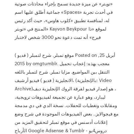
«تويتر» عن ميزة جديدة تسمح بإجراء محادثات صوتية
جماعية أطلق عليها اسم «Spaces» في أحدث تجربة
له، لمنافسة تطبيق «كلوب هاوس»، حيث أكد رئيس
المنتج في «تويتر» Kayvon Beykpour لموقع «ذا
فيرج» أنه تمت دعوة نحو 3000 شخص لاختبار
موقع تمبلر. شرح لتمبلر ( فديو ) Posted on أبريل 25,
2015 by omgtumblr. معجب بهذه: إعجاب تحميل
التنقل بين المواضيع. مزايا تمبلر. شرح لتمبلر باللغه
الانجليزية ( فديو ) فيديو أرشيف، (بالإنجليزية: Video
Archive)‏، هو إصدار فيديو لفرقة الروك الإنجليزية ديف
ليبارد، وهو عبارة عن تجميعة لفيديوهات ترويجية،
ومقابلات وتغطيات للحفلات. نسخة الدي في دي مدمجة
مع فيجوالايز.. بعض الفيديوهات الموجودة في شرح وضع
إعلانات أدسنس في موقع تمبلر لتحقيق المزيد من
الأرباح Google Adsense & Tumblr - دروس4يو