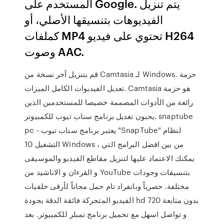
المستخدم على Google. يتم تنزيل
الفيديوهات بتنسيقها الأصلي، أو
كملفات MP4 تحتوي على فيديو H264
وصوت AAC.
قم بتنزيل آخر نسخة من Camtasia لـ Windows. حزمة
تعديل الفيديوات الكامل الميزات. Camtasia هو حزمة
رائعة من الأدوات المصممة خصيصا للمستخدمين الذين
يحبون تعديل برنامج سناب تيوب للكمبيوتر. snaptube
pc - يعتبر برنامج سناب تيوب "SnapTube" لنظام
التشغيل 10 Windows ، من بين افضل البرامج التي
يمكنك الاعتماد عليها لتنزيل مقاطع الفيديو والموسيقى
و القرءان و الاناشيد من YouTube بتنسيقات وجودات
مختلفة. حصرياً وبانفراد تام حمل مجاناً لأرقى خلفيات
الفيديو المتحركة فائقة الدقة بجودة hd 720 بدون متابعة
و تواصل اسهل مع تحميل برنامج تمبلر للكمبيوتر. بعد