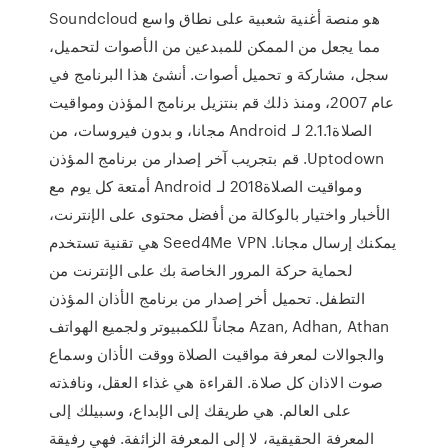
Soundcloud هو منصة أغنية شعبية على نطاق واسع
مما يجعل من الممكن للمبدعين من الأصوات لتحميل،
سجل، مشاركة و تحميل أصوات. أنشئ هذا البرنامج في
عام 2007، ومنذ ذلك ‫قم بنتزيل برنامج المؤذن ومواقيت
الصلاة2.1.1 لـ Android مجانا، و بدون فيروسات، من
Uptodown. قم بتجريب آخر إصدار من برنامج المؤذن
ومواقيت الصلاة2018 لـ Android أمتعة كل يوم مع
الأخبار واختيار بالوكالة من أفضل محتوى على الإنترنت،
يمكنك إرسال مجانا. Seed4Me VPN هي تقنية تستخدم
لحماية حركة المرور الخاصة بك على الإنترنت من
التطفل. تحميل أخر إصدار من برنامج الأذان المؤذن
Azan, Adhan, Athan مجاناً للكمبيوتر ولجميع الهواتف
والجوالات لمعرفة مواقيت الصلاة ووقت الأذان وسماع
صوت الاذان كل صلاة. القراءة هي غذاء العقل، ونافذته
على العالم. هي طريقك إلى الإبداع، وسبيلك إلى
المعرفة الحقيقية، لا إلى المعرفة الزائفة. فهي رفيقة