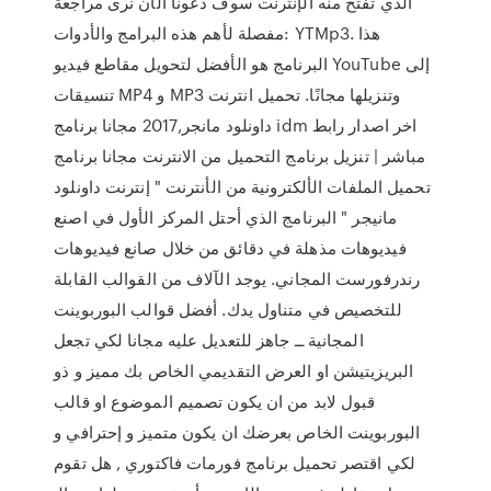
الذي تفتح منه الإنترنت سوف دعونا الآن نرى مراجعة
مفصلة لأهم هذه البرامج والأدوات: YTMp3. هذا
البرنامج هو الأفضل لتحويل مقاطع فيديو YouTube إلى
تنسيقات MP4 و MP3 وتنزيلها مجانًا. تحميل انترنت
داونلود مانجر,2017 مجانا برنامج idm اخر اصدار رابط
مباشر | تنزيل برنامج التحميل من الانترنت مجانا برنامج
تحميل الملفات الألكترونية من الأنترنت " إنترنت داونلود
مانيجر " البرنامج الذي أحتل المركز الأول في اصنع
فيديوهات مذهلة في دقائق من خلال صانع فيديوهات
رندرفورست المجاني. يوجد الآلاف من القوالب القابلة
للتخصيص في متناول يدك. أفضل قوالب البوربوينت
المجانية ــ جاهز للتعديل عليه مجانا لكي تجعل
البريزيتيشن او العرض التقديمي الخاص بك مميز و ذو
قبول لابد من ان يكون تصميم الموضوع او قالب
البوربوينت الخاص بعرضك ان يكون متميز و إحترافي و
لكي اقتصر تحميل برنامج فورمات فاكتوري , هل تقوم