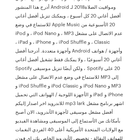
ومواقيت الصلاة2018 لـ Android أدرج هذا المنشور
أفضل أغاني 20 كل أسبوع ، ويمكنك تنزيل أفضل أغاني
20 الأسبوعية من Apple Music للاستماع في وضع
عدم الاتصال على مشغل MP3 ، و iPod Nano ، و iPod
Classic ، و iPod Shuffle ، و iPhone ، و iPad ،
وأجهزة / هواتف Android وأجهزة متعددة. أدرجنا أفضل
أغاني 20 أسبوعيًا ، ولا يمكنك فقط تشغيل أفضل أغاني
20 على Spotify ، ولكن أيضًا تنزيل موسيقى Spotify
إلى MP3 للاستماع في وضع عدم الاتصال على مشغل
MP3 و iPod Nano و iPod Classic و iPod Shuffle و
iPhone و iPad و الأجهزة اللوحية / الهواتف التي تحميل
اشهر برنامج مشغل mp3 lark للاندرويد اخر اصدار إليكم
أفضل مشغل موسيقى لأجهزة الأندرويد، الان أصبح
بأمكانك من الأستماع إلى الموسيقى ومشاهدة الفيديو
مع الولايات المتحدة الأمريكية أعلى 40 الفردي النغمات
للهواتف النقالة - تخصيص الأندرويد الخاص بك، اي فون،