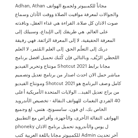
Adhan, Athan مجاناً للكمبيوتر ولجميع الهواتف
والجوالات لمعرفة مواقيت الصلاة ووقت الأذان وسماع
صوت الاذان كل صلاة. القراءة هي غذاء العقل، ونافذته
على العالم. هي طريقك إلى الإبداع، وسبيلك إلى
المعرفة الحقيقية، لا إلى المعرفة الزائفة. فهي رفيقة
دربك إلى التعلُم الحق. إلى العلم المُثمر، لا العلم
اللحظي الزَيَّف. وبالتالي فإن كُتَبك تحميل افضل برنامج
مونتاج وتحرير الفيديو Shotcut 2021 مجانا برابط
مباشر حمل الان احدث اصدار من برنامج تعديل وتصميم
ومونتاج الفيديو Shotcut 2021 كامل وصف البرنامج هو
من براج تعديل الفيد… الولايات المتحدة الأمريكية أعلى
40 الفردي النغمات للهواتف النقالة - تخصيص الأندرويد
الخاص بك، اي فون، سامسونج، هتس، لغ وجميع
الهواتف النقالة الأخرى، والأجهزة، وأقراص مع التطبيق
phoneky ل يوس والأندرويد تحميل برنامج الاذان
للكمبيوتر مجانا باللغة العربية كتب Admin آخر تحديث