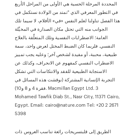
المحددة المرحلة الحسية هي الأولى من المراحل الأربع
في التطور المعرفي الذي "تمتد من الولادة نستكمل في
هذا الفصل تناولنا لعلم النفس «في» الأفلام، لا سيما تلك
الجوانب منه التي تحتل مكان الصدارة في المخيِّلة
العامة؛ الاضطرابات النفسية وتلك المتعلِّقة بالعلاج
النفسي. فلربما كان الضبط المختل لعرض واحد، سمة
طبيعية، محببة، أو مفيدة لشخص آخر؛ وعليه يجب تمييز
الاضطراب النفسي كمفهوم عن الانحراف، وكذلك عن
الاستجابة الطبيعية للفقد والانتكاسات التي تشكل
التجربة الإنسانية المشتركة (نوقشت هذه المسائل في
فقرة 4 و 8 و10). ‫‪Macmillan Egypt Ltd.‬‬ ‫‪3
Mohamed Tawfik Diab St.,‬‬ ‫‪Nasr City, 11371‬‬ ‫‪Cairo,
Egypt.‬‬ ‫‪Email: cairo@nature.com‬‬ ‫‪Tel: +20 2 2671
5398
الطريق إلى قلبتسريحات رائعة تناسب العروس ذات