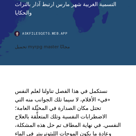
التسمية الغربية شهر مارس ارتبط آذار بالتراث
والحكايا
ASKFILESQETG.WEB.APP
تحميل myrpg master مجانًا
نستكمل في هذا الفصل تناولنا لعلم النفس
«في» الأفلام، لا سيما تلك الجوانب منه التي
تحتل مكان الصدارة في المخيِّلة العامة؛
الاضطرابات النفسية وتلك المتعلِّقة بالعلاج
النفسي. في نهاية المطاف تم حل هذه المشكلة،
وعادة ما يكون الموجات الليثوتريبتر في الماء