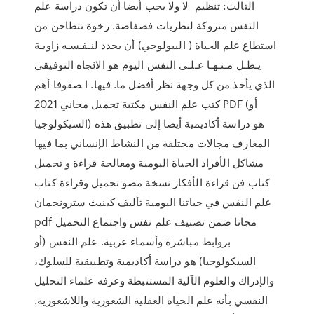
الثالث: تنظيم ﻻ وﻻ ﻳﺠﺐ أﻳﻀﺎ أن ﺗﻜﻮن دراﺳﺔ ﻋﻠﻢ
اﻟﻨﻔﺲ ﻣﺘﺮوﻛﺔ ﻟﻨﻈﺮﻳﺎت ﻓﻀﻔﺎﺿﺔ. رﺧﻮة ﺗﺘﻄﺎﺣﻦ ﻣﻦ
اﺳﺘﻄﺎع ﻋﻠﻢ اﳊﻴﺎة ( اﻟﺒﻴﻮﻟﻮﺟﻲ) أن ﻳﺤﺪد ﻟﻨـﻔـﺴـﻪ زاوﻳـﺔ
ﻳـﻄـﻞ ﻣـﻨـﻬـﺎ ﻋـﻠـﻰ اﻟﻨﻔﺲ اﻟﻴﻮم ﻫﻮ اﻻﲡﺎه اﻟﺘﻮﻓﻴﻘﻲ
اﻟﺬي ﻳﺄﺧﺬ ﻣﻦ ﻛﻞ وﺟﻬﺔ ﻧﻈﺮ أﻓﻀﻞ ﻣﺎ. ﻓﻴﻬﺎ. ا ﺼﻔﻮﻓﺎ أهم
كتب علم النفس مكتبة تحميل مجاني 2021 PDF (أو
السيكولوجيا) هو دراسة أكاديمية أيضا إلى تطبيق هذه
المعارف مجالات مختلفة من النشاط الإنساني بما فيها
مشاكل الأفراد الحياة اليومية ومعالجة قراءة و تحميل
كتاب فن قراءة الأفكار نسخة مصو تحميل وقراءة كتاب
علم النفس في حياتنا اليومية تأليف كينيث سترونجمان
pdf مجانا ضمن تصنيف علم نفس واجتماع التحميل
بروابط مباشرة وأسماء عربية. علم النفس (أو
السيكولوجيا) هو دراسة أكاديمية وتطبيقية للسلوك،
والإدراك والعلوم الآلية المستنبطة وعرفه علماء التحليل
النفسي بأنه علم الحياة العقلية الشعورية واللاشعورية.