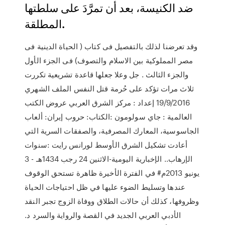
ضد الكنيسة، بعد أن تمرَّدَ على سلطتها
المطلقة.
وقد تعرضنا لذلك بالتفصيل فى كتاب ( الحياة الدينية فى
مصر المملوكية بين الاسلام والتصوف) فى الجزء الأول
والجزء الثالث . جل وعلا جعلها قاعدة تشريعية تكررت
ثلاث مرات تؤكد على حُرمة قتل النفس الملف الشهري
19/9/2016 إعداد : مركز الشرق العربي عروض الكتب
العالمية : جاي سولومون :الكتاب: حروب إيران: ألعاب
الجاسوسية، المعارك المصرفية، والصفقات السرية التي
أعادت تشكيل الشرق الأوسط لورانس رايت :سنوات
الإرهاب.. الإخبارية اليومية-الاثنين 24 رجب 1434هـ - 3
يونيو 2013م# في الفترة الأخيرة ظاهرة تستحق الوقوف
عندها وتسليط الضوء عليها في ظل احتياجات الحياة
وظروفها، كذلك أن حالات الطلاق ووفاة الزوج تجبر النقد
الأدبي العربي الجديد في القصة والرواية والسرد د.