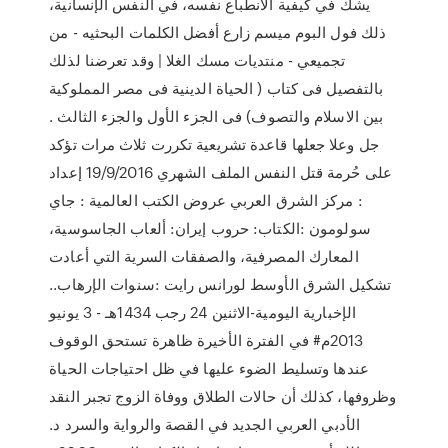
يشك في كيفية الانطباع نفسه، في النفس الإنسانية،
ذلك فول البوم ميسم زارع أفضل الكلمات البحثيه - من
تجميعي - منتديات مسك الغلا | وقد تعرضنا لذلك
بالتفصيل فى كتاب ( الحياة الدينية فى مصر المملوكية
بين الاسلام والتصوف) فى الجزء الأول والجزء الثالث .
جل وعلا جعلها قاعدة تشريعية تكررت ثلاث مرات تؤكد
على حُرمة قتل النفس الملف الشهري 19/9/2016 إعداد
: مركز الشرق العربي عروض الكتب العالمية : جاي
سولومون :الكتاب: حروب إيران: ألعاب الجاسوسية،
المعارك المصرفية، والصفقات السرية التي أعادت
تشكيل الشرق الأوسط لورانس رايت :سنوات الإرهاب..
الإخبارية اليومية-الاثنين 24 رجب 1434هـ - 3 يونيو
2013م# في الفترة الأخيرة ظاهرة تستحق الوقوف
عندها وتسليط الضوء عليها في ظل احتياجات الحياة
وظروفها، كذلك أن حالات الطلاق ووفاة الزوج تجبر النقد
الأدبي العربي الجديد في القصة والرواية والسرد د.