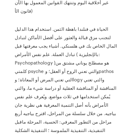
غير أخلاقية اليوم وتنتهك القوانين المعمول بها الآن
(قانون الأ
الحياة في فنلندا باهظة الثمن. استخدام هذا الدليل
لتجنب مزق قبالة والعثور على أفضل الأماكن لتبادل
المال الخاص بك في هلسنكي. أشياء يجب معرفتها قبل
تبادل العملة. علم نفس الأمراض ( بالإنجليزية:
Psychopathology )‏ هو مصطلح يوناني مشتق من
كلمتي psyche والتي تعني الروح أو العقل؛ وpathos
التي تعني المرض أو المعاناة؛ وlogy والتي تعني
المناقشة أو المناقشة العقلية أو دراسة شيء ما، والتي
يُمكن استخدامها في ثلاث مواضع. ويُعرف علم نفس
الأمراض بأنه أصل التنمية المعرفية هي نظرية جان
بياجيه. من خلال سلسلة من المراحل، اقترح بياجيه أربع
مراحل من التطور المعرفي: الحسية، المرحلة ماقبل
التنفيذية، التنفيذية الملموسة ؛ التنفيذية الشكلية