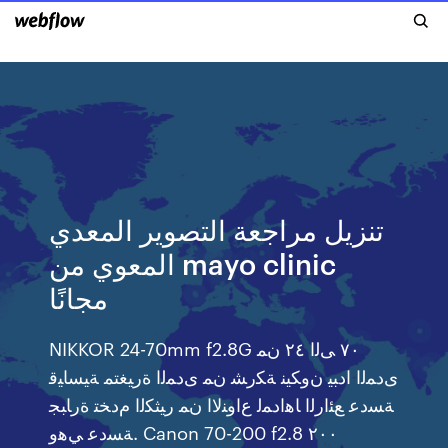
تنزيل مراجعة التصوير المعدي
المعوي من mayo clinic
مجانًا
NIKKOR 24-70mm f2.8G ٧٠ ﻰﻟﺍ ٢٤ ﻥﻤ
ﻯﺩﻤﻟﺍ ﺍﺩﺒﻴ ﻥﻭﻜﻴﻨ ﺔﻜﺭﺸ ﻥﻤ ﻯﺩﻤﻟﺍ ﺓﺭﻴﻐﺘﻤ ﺔﻴﺴﺎﻴﻗ
ﺔﺴﺩﻋ ﻊﺌﺍﺭﻟﺍ ﺎﻫﺍﺩﻤﻟ ﻉﺍﻭﻨﻻﺍ ﻥﻤ ﺭﻴﺜﻜﻟﺍ ﻡﺩﺨﺘ ﺓﺭﺎﺒﺠ
ﺔﺴﺩﻋ ﻲﻫﻭ. Canon 70-200 f2.8 ٢٠٠