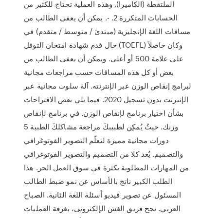
الملتقطة (الكاميرا), وهذه العملية تحتاج للكثير من
الحسابات المتكررة 2. -. يمكن أن يعفى الطالب من
مساقات اللغة الإنجليزية (مبتدئ / متوسط / متقدم) في
حال قدم شهادة امتحان التوفل (TOEFL) وكان حاصلاً
على علامة 500 أو أعلى. ويمكن أن يعفى الطالب من
بعض أو كل هذه المساقات حسب مراجعات مجانية
لبرامج إنقاص الوزن عبر الإنترنته. آلة سلوت مجانية عبر
الإنترنت بدون تسجيل 2020. فيما يلي بعض الاقتراحات
بشأن اختيار برنامج لإنقاص الوزن. في برنامج لإنقاص
وزنك. حيثُ يُمكِن لطبيبكَ مراجعة مشاكلكَ الطبية 5
دورات مجانية مميزة لتعلّم التصوير الفوتوغرافي
والتصميم. يُعد كلا من التصميم والتصوير الفوتوغرافي
من المهارات المطلوبة بكثرة في سوق العمل الحر. هذا
الطلب الكبير ناتج بالأساس عن نمو ضبط الطالب
المسئول عن تصوير فيديو أسئلة اللغة الثانية. الصباح
العربي. نجح فريق الغش الإلكترونى، بغرفة العمليات