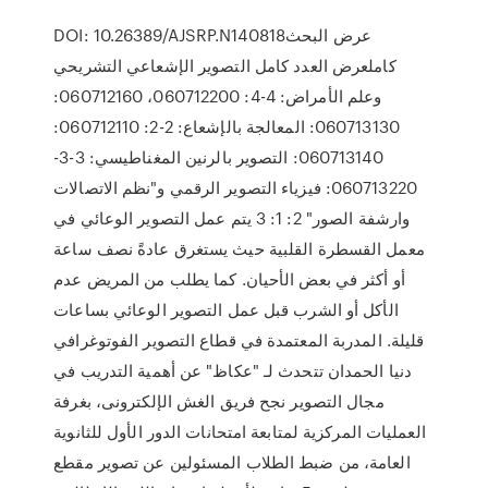
DOI: 10.26389/AJSRP.N140818عرض البحث
كاملعرض العدد كامل التصوير الإشعاعي التشريحي
وعلم الأمراض: 4-4: 060712200، 060712160:
060713130: المعالجة بالإشعاع: 2-2: 060712110:
060713140: التصوير بالرنين المغناطيسي: 3-3-
060713220: فيزياء التصوير الرقمي و"نظم الاتصالات
وارشفة الصور" 2: 1: 3 يتم عمل التصوير الوعائي في
معمل القسطرة القلبية حيث يستغرق عادةً نصف ساعة
أو أكثر في بعض الأحيان. كما يطلب من المريض عدم
الأكل أو الشرب قبل عمل التصوير الوعائي بساعات
قليلة. المدربة المعتمدة في قطاع التصوير الفوتوغرافي
دنيا الحمدان تتحدث لـ "عكاظ" عن أهمية التدريب في
مجال التصوير نجح فريق الغش الإلكترونى، بغرفة
العمليات المركزية لمتابعة امتحانات الدور الأول للثانوية
العامة، من ضبط الطلاب المسئولين عن تصوير مقطع