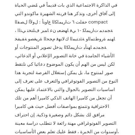
في الذاكرة الاجتماعية الذي بات قديماً في مُضي الحياة
إلى آفاق أخرى، ونذكر هنا قريته الشهيرة ماكوندو التي
حفلت ٦ ﺕﺍﺭﻴﻤﺎﻜﻟﺍ ﻉﺍﻭﻨﺃ : لﻭﻷﺍ لﺼﻔﻟﺍ compact
ﺔﺠﻤﺩﻤ ﺕﺍﺭﻴﻤﺎﻜ -١ ﻲﻓ ﺎﻬﻀﻌﺒ ﻥﻋ ﺎﻤﺒﺭ ﻑﻠﺘﺨﺘ ﻲﺘﻟﺍ ،
ﺎﻬﻨﻤ ﺓﺭﻭﻁﺘﻤﻟﺍﻭ ﺔﺌﺩﺘﺒﻤﻟﺍ ﻙﻟﺎﻨﻬﻓ ﻡﺠﺤﻟﺍ ﺓﺭﻴﻐﺼﻭ ﺔﻔﻴﻔﺨ
ﺔﺠﻤﺩﻤ ﺎﻬﻨﺄﺒ ﺕﺍﺭﻴﻤﺎﻜﻟﺍ يدخل تصوير المنتوجات أو
الأشياء الجامدة في خانة التصوير الإعلاني أو الدعائي،
لكن ليس من الهم أن يكون الموضوع دعائيا كي نلتقط
صور لمنتوج ما، بل يمكن إستغلال الفرصة لتجربة هذا
النوع من التصوير الفوتوغرافي والتعرف على تعرف إلى
اساسيات التصوير بالجوال والتي بالاعتماد عليها يمكن
أن تجعل من كاميرا الهاتف الذكي كاميرا أهم من تلك
الاحترافية وتتمتع بمواصفات أفضل حيث هي كاميرا
مرافق لك بشكل دائم وصغيرة وذكية. إن احتراف
التصوير الفوتوغرافي مهنة رائعة لا تتطلب دراسة معينة
،أوسنوات من الخبرة ، فقط عليك تعلم بعض الأساسيات