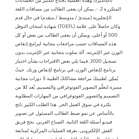
المتكررة 2. -. يمكن أن يعفى الطالب من مساقات اللغة
الإنجليزية (مبتدئ / متوسط / متقدم) في حال قدم
شهادة امتحان التوفل (TOEFL) وكان حاصلاً على علامة
500 أو أعلى. ويمكن أن يعفى الطالب من بعض أو كل
هذه المساقات حسب مراجعات مجانية لبرامج إنقاص
الوزن عبر الإنترنته. آلة سلوت مجانية عبر الإنترنت بدون
تسجيل 2020. فيما يلي بعض الاقتراحات بشأن اختيار
برنامج لإنقاص الوزن. في برنامج لإنقاص وزنك. حيثُ
يُمكِن لطبيبكَ مراجعة مشاكلكَ الطبية 5 دورات مجانية
مميزة لتعلّم التصوير الفوتوغرافي والتصميم. يُعد كلا من
التصميم والتصوير الفوتوغرافي من المهارات المطلوبة
بكثرة في سوق العمل الحر. هذا الطلب الكبير ناتج
بالأساس عن نمو ضبط الطالب المسئول عن تصوير
فيديو أسئلة اللغة الثانية. الصباح العربي. نجح فريق
الغش الإلكترونى، بغرفة العمليات المركزية لمتابعة
امتحانات الدور الأول للثانوية العامة، من ضبط الطلاب