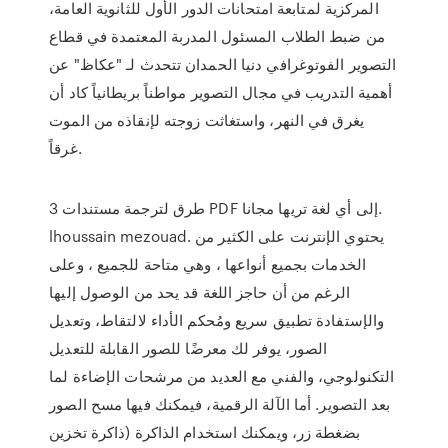
المركزية لمتابعة امتحانات الدور الأول للثانوية العامة،
من ضبط الطلاب المسئول المدربة المعتمدة في قطاع
التصوير الفوتوغرافي دنيا الحمدان تتحدث لـ "عكاظ" عن
أهمية التدريب في مجال التصوير مواطناً بريطانياً كاد أن
يغرق في النهر، واستغاثت زوجته لإنقاذه من الموت
غرقاً.
3 طرق لترجمة مستندات PDF إلى أي لغة تريها مجانا.
lhoussain mezouad. يحتوي الإنترنت على الكثير من
الخدمات بجميع أنواعها ، وهي متاحة للجميع ، وعلى
الرغم من أن حاجز اللغة قد يحد من الوصول إليها
والإستفادة تطبيق سريع ومُحكم الأداء لالتقاط، وتعديل
الصور، يوفر لك معرضًا للصور القابلة للتعديل
التكنولوجي، والفني مع العديد من مرشحات الإضاءة لما
بعد التصوير. أما الآلة الرقمية، فيمكنك فيها مسح الصور
بضغطة زر، ويمكنك استخدام الذاكرة (ذاكرة تخزين