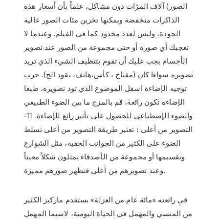
الصور) آلاف المرّات دون مشاكل، علماً بأن أسعار هذه
الذاكرات منخفضة ويمكنها تخزين مئات الصور عالية
الجودة، وليس لعدد محدود كما في الفيلم. وعندما لا
تعجبك أي صورة أو حتى مجموعة من الصور عند تصوير
الأجسام يجب عليك أن تقوم بتنظيف الشيء الذي تريد
تصويره سواءا كان (مفتاح ، كأس،هاتف، نقود الخ). جرب
توجيه الإضاءة اسفل الموضوع الذي تود تصويره، طبعا
الإضاءة تكون رائعة، قم بالمزج ما بين الضوء الطبيعي
والضوء الإصطناعي للحصول على تأثير رائع للإضاءة. 11-
التصوير من أعلى : تعتبر طريقة التصوير من أعلى تسلط
الضوء على الكثير من الجوانب الخفية، مثل الشوارع
وتقسيمها أو مجموعة من الأصدقاء يمثلون شكلاً معيناً
وعند تصويرهم من أعلى فتظهر صورهم مميزة.
في رائعته «مائة عام من العزلة» يستقدم ماركيز الكثير
من المنسي والمهمل في الحياة اليومية، لاسيما المهمل