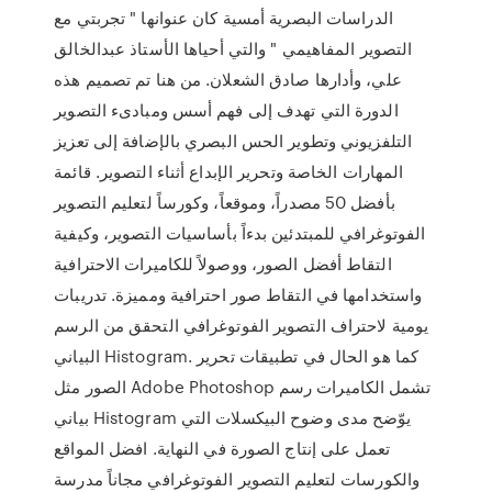
الدراسات البصرية أمسية كان عنوانها " تجربتي مع
التصوير المفاهيمي " والتي أحياها الأستاذ عبدالخالق
علي، وأدارها صادق الشعلان. من هنا تم تصميم هذه
الدورة التي تهدف إلى فهم أسس ومبادىء التصوير
التلفزيوني وتطوير الحس البصري بالإضافة إلى تعزيز
المهارات الخاصة وتحرير الإبداع أثناء التصوير. قائمة
بأفضل 50 مصدراً، وموقعاً، وكورساً لتعليم التصوير
الفوتوغرافي للمبتدئين بدءاً بأساسيات التصوير، وكيفية
التقاط أفضل الصور، ووصولاً للكاميرات الاحترافية
واستخدامها في التقاط صور احترافية ومميزة. تدريبات
يومية لاحتراف التصوير الفوتوغرافي التحقق من الرسم
البياني Histogram. كما هو الحال في تطبيقات تحرير
الصور مثل Adobe Photoshop تشمل الكاميرات رسم
بياني Histogram يوّضح مدى وضوح البيكسلات التي
تعمل على إنتاج الصورة في النهاية. افضل المواقع
والكورسات لتعليم التصوير الفوتوغرافي مجاناً مدرسة