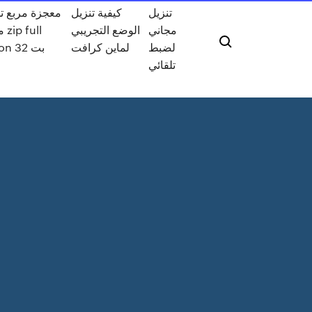
تنزيل
كيفية تنزيل
معجزة مربع ت
مجاني
الوضع التجريبي
مج
لضبط
لماين كرافت
verson 32 بت
تلقائي