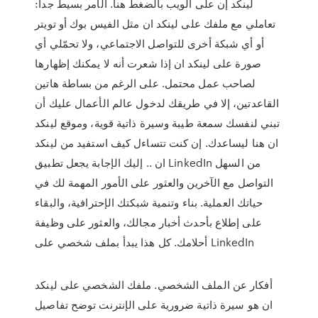
لينكد إن على الويب بالضغط هنا. الأمر بسيط جدا:
تعاملي مع ملفك على لينكد ان مثل الفيس بوك أو تويتر
أو أي شبكة أخرى للتواصل الاجتماعي، ولا تحمّلي أي
صورة على لينكد ان إذا شعرت أنه لا يمكنك إظهارها
لصاحب عمل محتمل. على الرغم من بساطة هاتين
القاعدتين، إلا في طريقك لدخول عالم الأعمال عليك أن
تبني لنفسك سمعة طيبة وسيرة ذاتية قوية، وموقع لينكد
ان هنا ليساعدك. إن كنت تتساءل كيف استفيد من لينكد
ان .. إليك الإجابة يجعل تطبيق LinkedIn من السهل
التواصل مع الآخرين والعثور على الأمور المهمة لك في
حياتك العملية. بناء وتنمية شبكتك الإحترافية، والبقاء
على إطلاع بأحدث أخبار مجالك، والعثور على وظيفة
أحلامك. كل هذا يبدأ بملف شخصي على LinkedIn
أفكار عن الملف الشخصي. ملفك الشخصي على لينكد
ان هو سيرة ذاتية ضرورية على الإنترنت توضح تفاصيل