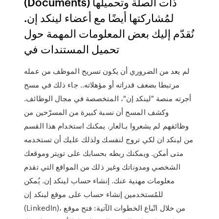
(Documents) ذات الصلة وتحميلها
لمُشاركتها أيضًا مع أعضاء لينكد إن.
نُقدّم إليك بعض المعلومات المهمة حول
تحميل المستندات في
لم يعد من الضروري أن يكون تسريح الموظف من عمله
مرتبطا بضعف قدراته أو مؤهلاته.. جاء ذلك في مسح
أجرته منصة "لينكد إن"، المتخصصة في مجال الوظائف.
وكشف المسح أن نسبة كبيرة من المسرّحين من
وظائفهم لم يشعروا بـالعار. يمكنك استخدام هذا القسم
من لينكد ان لكي تروج لنفسك ولذلك عليك أن تستخدمه
متى أمكن. ويمكنك ربطه بحسابك على تويتر وموقعك
الشخصي ومدوناتك وغير ذلك من المواقع التي تقدم
معلومات مهنية عنك. إنشاء حساب لينكد إن. يُمكن
للمُستخدمين إنشاء حساب على موقع لينكد إن
(LinkedIn)، من خلال اتّباع الخطوات الآتية: فتح موقع