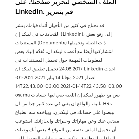
الملف الشخصي لتحرير صفحتك على
LinkedIn. قم بتمرير
قد تحتاج في كثير من الأحيان أثناء قيامك بنشر
المُحادثات في لينكد إن (LinkedIn)، إلى رفع بعض
المستندات (Documents) ذات الصلة وتحميلها
لمُشاركتها أيضًا مع أعضاء لينكد إن. نُقدّم إليك بعض
المعلومات المهمة حول تحميل المستندات في
24.08.2017 تحميل تطبيق لينكد ان Linkedin احدث
اصدار 2021 مجانا 14 يناير 2021 2021-01-
14T22:43:00+03:00 2021-01-14T22:43:58+03:00
osama بس مع ظهور لينكد إن اللعبة بقي ليها حسابات
تانية، والواقع ان بقي في عدد كبير جدا من ال HRs
بيبصوا على حسابك في لينكدإن، وبياخده منه انطباع
مبدئي عنك وعن مهاراتك وخبراتك وانجازاتك. استوعب
أن تحميل الملف نفسه من الموقع لا يعني أنك وصلت
للملفات المطلوبة، ولكنها مجرد بيانات التحميل التي