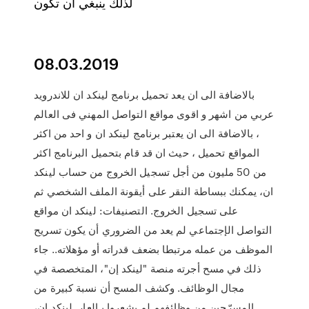
لذلك ينبغي أن تكون
08.03.2019
بالاضافة الى ان يعد تحميل برنامج لينكد ان للاندرويد
عربي من اشهر و اقوى مواقع التواصل المهني فى العالم
، بالاضافة الى ان يعتبر برنامج لينكد ان و احد من اكثر
المواقع تحميل ، حيث ان قد قام بتحميل البرنامج اكثر
من 50 مليون من أجل تسجيل الخروج من حساب لينكد
ان، يمكنك ببساطة النقر على أيقونة الملف الشخصي ثم
على تسجيل الخروج. التصنيفات: لينكد ان مواقع
التواصل الإجتماعي لم يعد من الضروري أن يكون تسريح
الموظف من عمله مرتبطا بضعف قدراته أو مؤهلاته.. جاء
ذلك في مسح أجرته منصة "لينكد إن"، المتخصصة في
مجال الوظائف. وكشف المسح أن نسبة كبيرة من
المسرّحين من وظائفهم لم يشعروا بـالعار. لينكد إن،