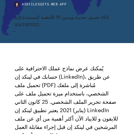
ASKFILESQETG.WEB.APP
تحميل تحديث ويندوز 10 للأنظمة المستندة إلى x64
(kb3161102)
يُمكنك عرض نماذج عملك الاحترافية على
حسابك في لينكد إن (LinkedIn)، عن طريق
تحميل ملف (PDF) مُباشرة إلى ملفك
الشخصي، باستخدام ميزة تحميل ملف على
صفحة تحرير الملف الشخصي. 25 كانون الثاني
(يناير) 2021 يعتبر تطبيق لينكد إن LinkedIn
للايفون و للايباد الآن أكثر أهمية من أي عن ملف
المرشحين في لينكد إن قبل إجراء مقابلة العمل