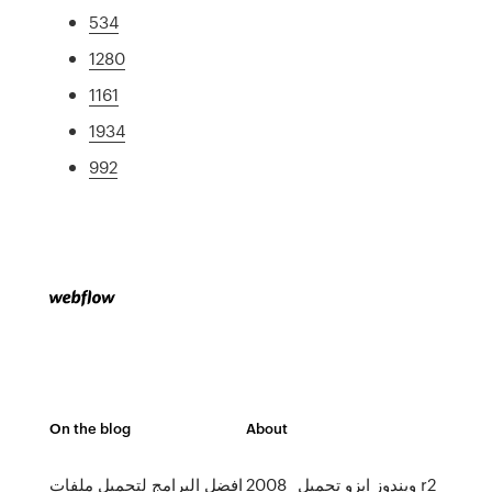
534
1280
1161
1934
992
On the blog
About
ويندوز ايزو تحميل _2008 r2_
افضل البرامج لتحميل ملفات