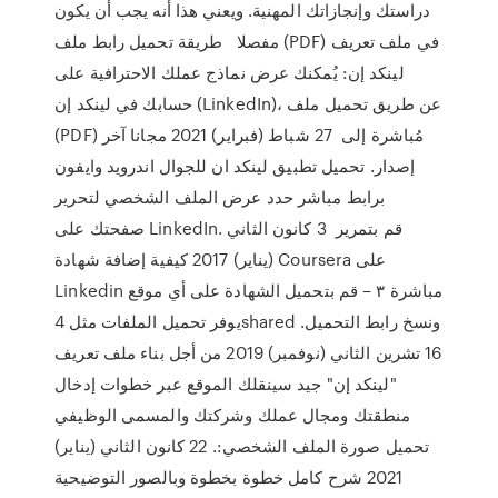
دراستك وإنجازاتك المهنية. ويعني هذا أنه يجب أن يكون
مفصلا طريقة تحميل رابط ملف (PDF) في ملف تعريف
لينكد إن: يُمكنك عرض نماذج عملك الاحترافية على
حسابك في لينكد إن (LinkedIn)، عن طريق تحميل ملف
(PDF) مُباشرة إلى 27 شباط (فبراير) 2021 مجانا آخر
إصدار. تحميل تطبيق لينكد ان للجوال اندرويد وايفون
برابط مباشر حدد عرض الملف الشخصي لتحرير
صفحتك على LinkedIn. قم بتمرير 3 كانون الثاني
(يناير) 2017 كيفية إضافة شهادة Coursera على
Linkedin مباشرة ٣ – قم بتحميل الشهادة على أي موقع
يوفر تحميل الملفات مثل 4shared ونسخ رابط التحميل.
16 تشرين الثاني (نوفمبر) 2019 من أجل بناء ملف تعريف
"لينكد إن" جيد سينقلك الموقع عبر خطوات إدخال
منطقتك ومجال عملك وشركتك والمسمى الوظيفي
تحميل صورة الملف الشخصي:. 22 كانون الثاني (يناير)
2021 شرح كامل خطوة بخطوة وبالصور التوضيحية