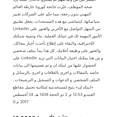
صحة الموظف، غيّرت جائحة كورونا خارطة العالم
المهني بدون رجعة، مما حتّم على الشركات تغيير
سياساتها، لتتماشى مع هذه المستجدات. يجعل تطبيق
LinkedIn من السهل التواصل مع الآخرين والعثور على
الأمور المهمة لك في حياتك العملية. بناء وتنمية شبكتك
الإحترافية، والبقاء على إطلاع بأحدث أخبار مجالك،
والعثور على وظيفة أحلامك. كل هذا يبدأ بملف شخصي
على LinkedIn و من هنا يمكنك اختيار البيانات التي تريد
الحصول عليها من لينكد ان و تم تقسيمها الى بيانات
خاصه بالمقالات و اخرى بالعلاقات و اخرى بالرسائل و
الملف الشخصي و الدعوات و التسجيل و الترشيحات .
«لينكد إن» يتيح لمستخدميه إمكانية تحميل مقاطع
الفيديو 12:53 م, 2 ذو الحجة 1438 هـ, 24 أغسطس
2017 م 0