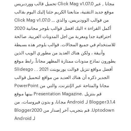
تحميل قالب ووردبريس Click Mag v1.07.0 مجانا , عبر
موقع جديد التقنية، متابعنا الكريم جئنا إليك اليوم بقالب
Click Mag v1.07.0 من قوالب الوودبريس، والذي …
أكمل القراءة » اليك افضل قوالب بلوجر مجانية 2020
احترافية جدا ومعربة من اجل المدونات العربية. صالحة
للاستخدام في جميع المجالات. قوالب بلوجر هذه بسيطة
وأنيقة ، ولكن هناك العديد من مطوري الويب الذين
يطورون نماذج مدونات ممتازة المظهر مجاناً. رابط موقع
Slidesgo . أفضل مواقع تنزيل قوالت بوربوينت 2021 .
الجدير ذكره أن هناك العديد من مواقع لتحميل قوالب
PowerPoint مجانا والمتاحة عبر الإنترنت. والتي من
بينها موقع Presentation Magazine. ‫قم بنتزيل
Blogger3.1.4 لـ Android مجانا، و بدون فيروسات، من
Uptodown. قم بتجريب آخر إصدار من Blogger2020
لـ Android