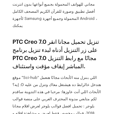
مجاني للهواتف المحمولة بجميع أنواعها بدون انترنت
أفضل تطبيق وصورة للقرآن الكريم المصحف الكامل
لأجهزة Samsung المحمولة وجميع أجهزة Android ،
يمكنك
PTC Creo 7.0 تنزيل تحميل مجانا انقر
على زر التنزيل أدناه لبدء تنزيل برنامج
PTC Creo 7.0 مجانًا مع رابط التنزيل
المباشر إيقاف مؤقت واستئناف.
موقع "Sci-hub" اللي بننزل منه الأبحاث مجانًا هنعمل
إيه؟ :D هتدخل عالرابط ده هيشتغل معاك وتنزل من عليه
الأبحاث اللي أنت عاوزها: مرحبا في هذه التدوينة ساقدم
لكم متابعي مدونة المحترف العربي على منصة قوالب
بلوجر : تحمبل افضل قوالب بلوجر لعرض افلام مجانا
2018، قوالب مخصص فقط لعرض و مشاهذة افلام و