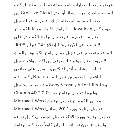
عرض جميع الإصدارات الجديدة لتطبيقات سطح المكتب
من Creative Cloud المفضلة لديك. جرب مجانًا أو اختر
خطة العضوية المفضلة لديك. أفضل موقع لتحميل
البرامج الكاملة مجانا للكمبيوتر . download دوت كوم
يعتبر من اقدم مواقع تحميل برامج الكمبيوتر على
الانترنت حتى الان تاريخ الإطلاق: 24 فبراير 1996،
الموقع متخصص فى تنزيل جميع برامج الكمبيوتر والماك
والاندرويد يعتبر موقع فيلوسوفي من أكثر مواقع تحميل
قوالب ومشاريع أفتر افيكتس، ويسهل على صانعي
الأفلام والمصممين عمل المونتاج بشكل كبير، فيه
مشاريع لبرامج مثل Sony Vegas و After Effects و
Cinema 4D وغيرها. تحميل برنامج وورد 2020
Microsoft Word مجاني للكمبيوتر,تحميل برنامج
Microsoft Word,تحميل برنامج وورد 2017 مجانا,
تحميل برنامج وورد 2020 تحميل المصحف كامل قراءة
واستماع بدون نت اقرأ القرآن كاملاً بخط كبير برنامج