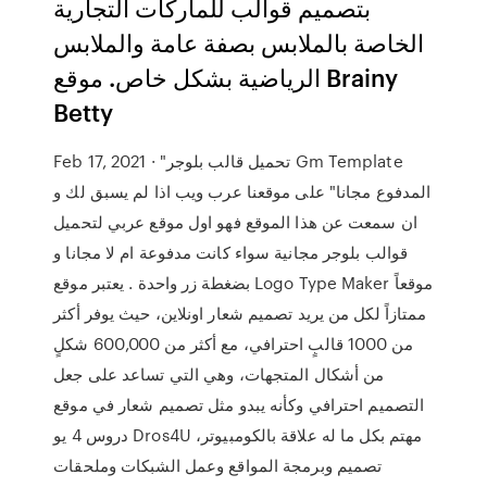
بتصميم قوالب للماركات التجارية
الخاصة بالملابس بصفة عامة والملابس
الرياضية بشكل خاص. موقع Brainy
Betty
Feb 17, 2021 · "تحميل قالب بلوجر Gm Template
المدفوع مجانا" على موقعنا عرب ويب اذا لم يسبق لك و
ان سمعت عن هذا الموقع فهو اول موقع عربي لتحميل
قوالب بلوجر مجانية سواء كانت مدفوعة ام لا مجانا و
بضغطة زر واحدة . يعتبر موقع Logo Type Maker موقعاً
ممتازاً لكل من يريد تصميم شعار اونلاين، حيث يوفر أكثر
من 1000 قالبٍ احترافي، مع أكثر من 600,000 شكلٍ
من أشكال المتجهات، وهي التي تساعد على جعل
التصميم احترافي وكأنه يبدو مثل تصميم شعار في موقع
دروس 4 يو Dros4U مهتم بكل ما له علاقة بالكومبيوتر،
تصميم وبرمجة المواقع وعمل الشبكات وملحقات