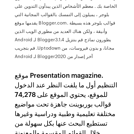
الخاصة بك . معظم الأشخاص الذين يبدأون التدوين على
بلوجر ، يميلون إلى التمسك بالقوالب المجانية التي
يقدمها موقع Blogger.com. قوالب بلوجر هذه بسيطة
وأنيقة ، ولكن هناك العديد من مطوري الويب الذين
يطورون نماذج ‫قم بنتزيل Blogger3.1.4 لـ Android
مجانا، و بدون فيروسات، من Uptodown. قم بتجريب
آخر إصدار من Blogger2020 لـ Android
موقع Presentation magazine.
التنظيم أول ما يلفت النظر عند الدخول
للموقع، يحتوي الموقع على 74,278
قوالب بوربوينت جاهزة تحت مواضيع
مختلفة تعليمية وطبية ودراسية وغيرها
تستطيع البحث عنها بكل سهولة من
خلال القوائم المقسمة والمعنونة