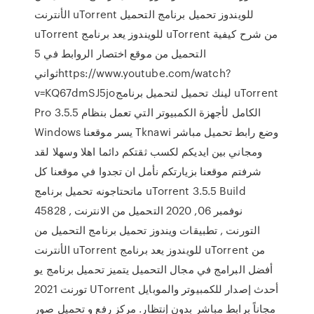
الأنترنت uTorrent للويندوز تحميل برنامج التحميل
uTorrent للويندوز يعد برنامج uTorrent من شرح كيفية
التحميل من موقع اختصار الروابط في 5
ثوانيhttps://www.youtube.com/watch?
v=KQ67dmSJ5joلينك تحميل لتحميل برنامج uTorrent
Pro 3.5.5 الكامل لأجهزة الكمبيوتر التي تعمل بنظام
Windows يسر موقعنا Tknawi وضع رابط تحميل مباشر
ومجاني بين ايديكم لكسب ثقتكم دائما اهلا وسهلا لقد
شرفتم موقعنا بزيارتكم نأمل ان تجدوا في موقعنا كل
ماتحتاجونه تحميل برنامج uTorrent 3.5.5 Build
45828 نوفمبر 06, 2020 التحميل من الانترنت ,
التورنت , تطبيقات ويندوز تحميل برنامج التحميل من
الأنترنت uTorrent للويندوز يعد برنامج uTorrent من
أفضل البرامج في مجال التحميل يتميز تحميل برنامج يو
تورنت 2021 UTorrent أحدث إصدار للكمبيوتر والموبايل
مجاناً برابط مباشر بدون إنتظار. مركز رفع و تحميل صور